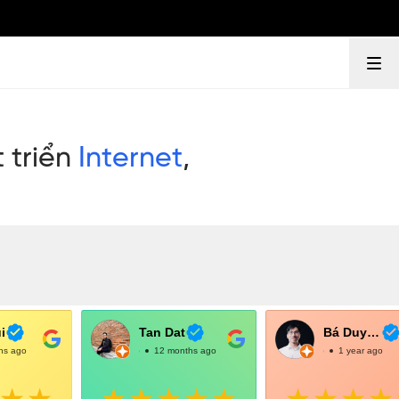
i
Tan Dat
Bá Duy Võ
hs ago
@TanDat
12 months ago
@BáDuyVõ
1 year ago