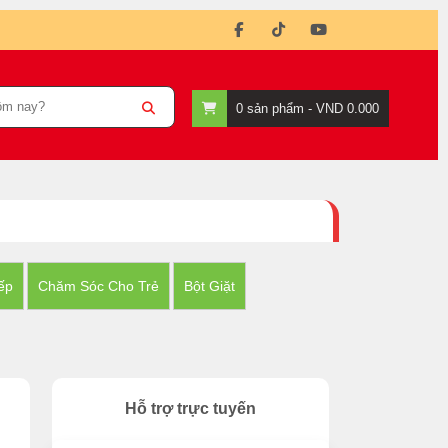
0
sản phẩm -
VND 0.000
ếp
Chăm Sóc Cho Trẻ
Bột Giặt
Hỗ trợ trực tuyến