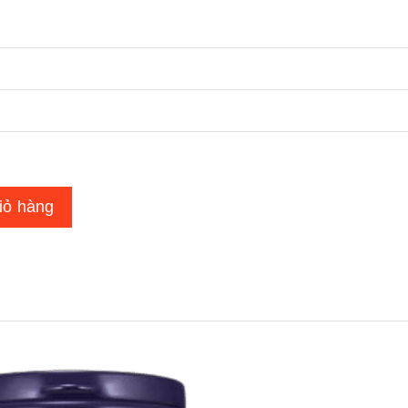
iỏ hàng