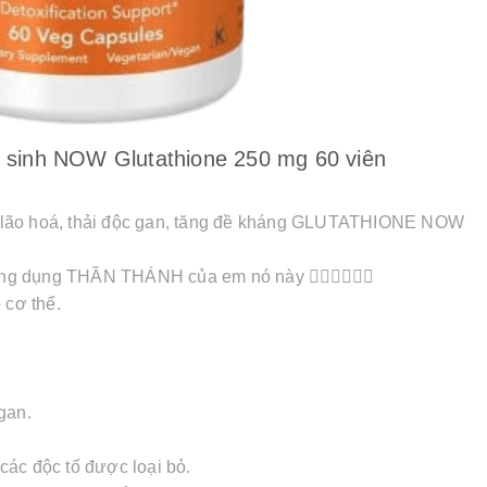
i sinh NOW Glutathione 250 mg 60 viên
́ng lão hoá, thải độc gan, tăng đề kháng GLUTATHIONE NOW
công dụng THẦN THÁNH của em nó này 👇🏻👇🏻👇🏻
 cơ thể.
 gan.
 độc tố được loại bỏ.