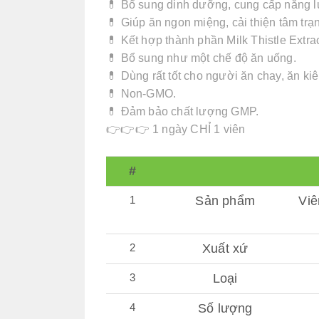
💊 Bổ sung dinh dưỡng, cung cấp năng lư
💊 Giúp ăn ngon miệng, cải thiện tâm trạ
💊 Kết hợp thành phần Milk Thistle Ext
💊 Bổ sung như một chế độ ăn uống.
💊 Dùng rất tốt cho người ăn chay, ăn kiên
💊 Non-GMO.
💊 Đảm bảo chất lượng GMP.
👉👉👉 1 ngày CHỈ 1 viên
#
1
Sản phẩm
Viê
2
Xuất xứ
3
Loại
4
Số lượng