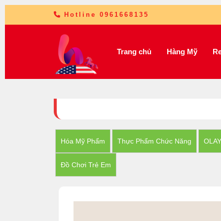
Hotline 0961668135
Trang chủ
Hàng Mỹ
Re
Hóa Mỹ Phẩm
Thực Phẩm Chức Năng
OLA
Đồ Chơi Trẻ Em