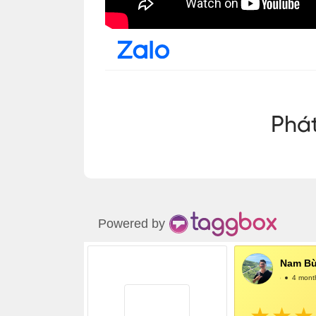
Powered by
Nam Bù
@NamBùi
4 mont