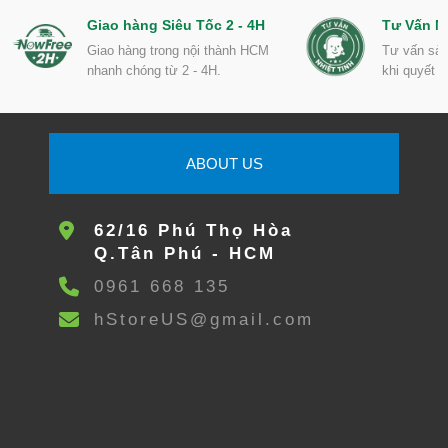
Giao hàng Siêu Tốc 2 - 4H
Tư Vấn Nh
Giao hàng trong nội thành HCM
Tư vấn sản
nhanh chóng từ 2 - 4H.
khi quyết 
ABOUT US
62/16 Phú Thọ Hòa
Q.Tân Phú - HCM
0961 668 135
hStoreUS@gmail.com