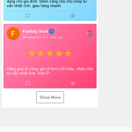
dùng cho gia đình. Điểm cộng cho chủ shop tư
vấn nhiệt tình, giao hàng nhanh.
Fashily Tech
@FashilyTech
7 years ago
Hàng giao kĩ càng, giá rẻ hơn chỗ khác, nhân viên
tư vấn nhiệt tình. Vote 5*
Show More