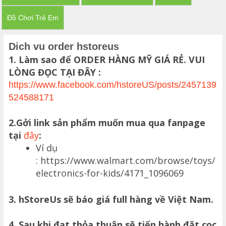
Đồ Chơi Trẻ Em
Dich vu order hstoreus
1. Làm sao để ORDER HÀNG MỸ GIÁ RẺ. VUI
LÒNG ĐỌC TẠI ĐÂY :
https://www.facebook.com/hstoreUS/posts/2457139
524588171
2.Gởi link sản phẩm muốn mua qua fanpage
tại
đây
:
Ví dụ
: https://www.walmart.com/browse/toys/
electronics-for-kids/4171_1096069
3. hStoreUs sẽ báo giá full hàng về Việt Nam.
4. Sau khi đạt thỏa thuận sẽ tiến hành đặt cọc