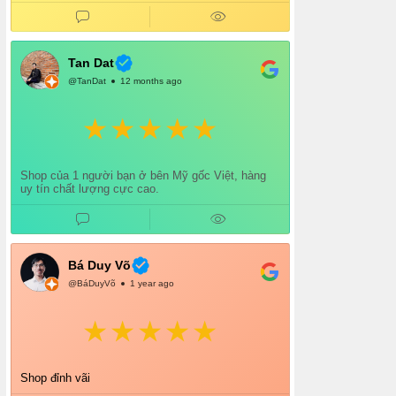
cẩn thận. Mỗi lần mua đều cảm thấy hài lòng.
Chắc chắn mình sẽ tiếp tục ủng hộ shop lâu dài
và giới thiệu thêm cho bạn bè 👍
Tan Dat
@TanDat
12 months ago
Shop của 1 người bạn ở bên Mỹ gốc Việt, hàng
uy tín chất lượng cực cao.
Bá Duy Võ
@BáDuyVõ
1 year ago
Shop đỉnh vãi