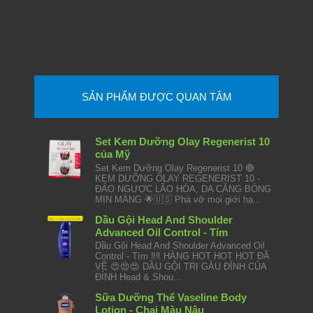
SẢN PHẨM ĐƯỢC QUAN TÂM
Set Kem Dưỡng Olay Regenerist 10
của Mỹ
Set Kem Dưỡng Olay Regenerist 10 🔴
KEM DƯỠNG OLAY REGENERIST 10 -
ĐẢO NGƯỢC LÃO HÓA, DA CĂNG BÓNG
MỊN MÀNG 🌟🇺🇸 Phá vỡ mọi giới hạ...
Dầu Gội Head And Shoulder
Advanced Oil Control - Tím
Dầu Gội Head And Shoulder Advanced Oil
Control - Tím ‼️‼️ HÀNG HOT HOT HOT ĐÃ
VỀ 😍😍😍 DẦU GỘI TRỊ GÀU ĐỈNH CỦA
ĐỈNH Head & Shou...
Sữa Dưỡng Thể Vaseline Body
Lotion - Chai Màu Nâu