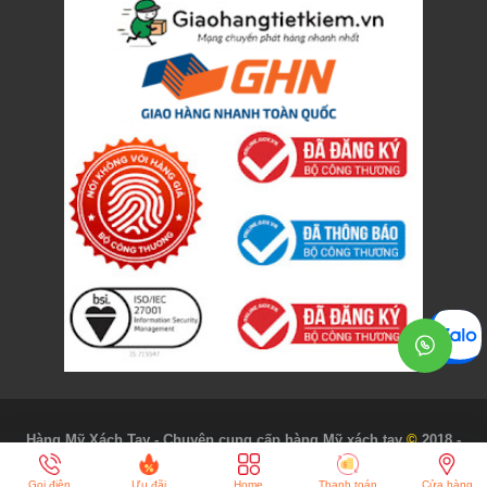
Hàng Mỹ Xách Tay - Chuyên cung cấp hàng Mỹ xách tay
©
2018 -
Designed by
L.I.P
Gọi điện
Ưu đãi
Home
Thanh toán
Cửa hàng