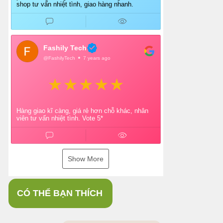
shop tư vấn nhiệt tình, giao hàng nhanh.
Fashily Tech
@FashilyTech
7 years ago
Hàng giao kĩ càng, giá rẻ hơn chỗ khác, nhân
viên tư vấn nhiệt tình. Vote 5*
Show More
CÓ THỂ BẠN THÍCH