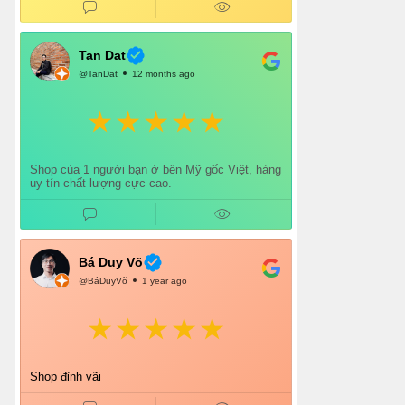
gói cẩn thận. Mỗi lần mua đều cảm thấy hài
lòng.
Chắc chắn mình sẽ tiếp tục ủng hộ shop lâu dài
và giới thiệu thêm cho bạn bè 👍
Tan Dat
@TanDat
12 months ago
Shop của 1 người bạn ở bên Mỹ gốc Việt, hàng
uy tín chất lượng cực cao.
Bá Duy Võ
@BáDuyVõ
1 year ago
Shop đỉnh vãi