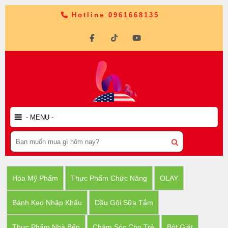
Hotline 0961668135
Hóa Mỹ Phẩm
Thực Phẩm Chức Năng
OLAY
Bánh Kẹo Nhập Khẩu
Dầu Gội Sữa Tắm
Thực Phẩm Nhà Bếp
Chăm Sóc Cho Trẻ
Bột Giặt