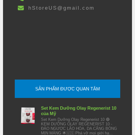
hStoreUS@gmail.com
SẢN PHẨM ĐƯỢC QUAN TÂM
Set Kem Dưỡng Olay Regenerist 10
của Mỹ
Set Kem Dưỡng Olay Regenerist 10 🔴
KEM DƯỠNG OLAY REGENERIST 10 -
ĐẢO NGƯỢC LÃO HÓA, DA CĂNG BÓNG
MỊN MÀNG 🌟🇺🇸 Phá vỡ mọi giới hạ...