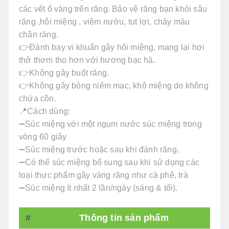
các vết ố vàng trên răng. Bảo vệ răng bạn khỏi sâu
răng ,hôi miệng , viêm nướu, tụt lợi, chảy máu
chân răng.
👉Đánh bay vi khuẩn gây hôi miệng, mang lại hơi
thở thơm tho hơn với hương bạc hà.
👉Không gây buốt răng.
👉Không gây bỏng niêm mạc, khô miệng do không
chứa cồn.
📍Cách dùng:
➖Súc miệng với một ngụm nước súc miệng trong
vòng 60 giây
➖Súc miệng trước hoặc sau khi đánh răng.
➖Có thể súc miệng bổ sung sau khi sử dụng các
loại thực phẩm gây vàng răng như cà phê, trà
➖Súc miệng ít nhất 2 lần/ngày (sáng & tối).
#
Thông tin sản phẩm