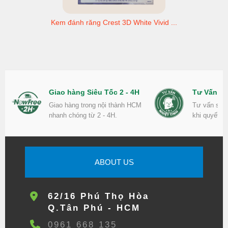
Kem đánh răng Crest 3D White Vivid ...
Giao hàng Siêu Tốc 2 - 4H
Tư Vấn Nh
Giao hàng trong nội thành HCM
Tư vấn sản
nhanh chóng từ 2 - 4H.
khi quyết đ
ABOUT US
62/16 Phú Thọ Hòa
Q.Tân Phú - HCM
0961 668 135