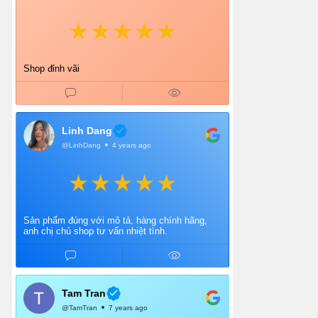
Shop đỉnh vãi
Linh Dang
@LinhDang
4 years ago
Sản phẩm đúng với mô tả, hàng chính hãng,
anh chị chủ shop tư vấn nhiệt tình.
Tam Tran
@TamTran
7 years ago