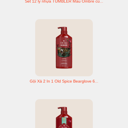
Set 12 ly nhựa TUMBLER Màu Ombre củ...
Gội Xả 2 In 1 Old Spice Bearglove 6...