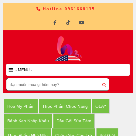
Hotline 0961668135
Hóa Mỹ Phẩm
Thực Phẩm Chức Năng
OLAY
Bánh Kẹo Nhập Khẩu
Dầu Gội Sữa Tắm
Thực Phẩm Nhà Bếp
Chăm Sóc Cho Trẻ
Bột Giặt