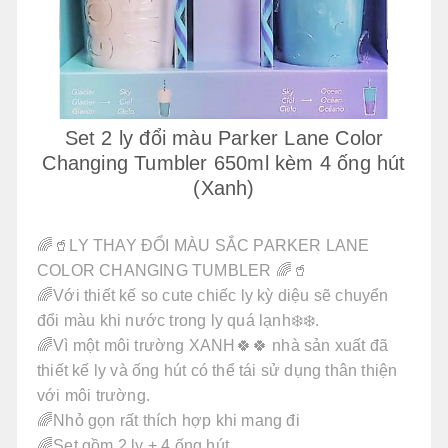
Set 2 ly đổi màu Parker Lane Color
Changing Tumbler 650ml kèm 4 ống hút
(Xanh)
🌈🥤LY THAY ĐỔI MÀU SẮC PARKER LANE
COLOR CHANGING TUMBLER 🌈🥤
🌈Với thiết kế so cute chiếc ly kỳ diệu sẽ chuyển
đổi màu khi nước trong ly quá lạnh❄️❄️.
🌈Vì một môi trường XANH🍀🍀 nhà sản xuất đã
thiết kế ly và ống hút có thể tái sử dụng thân thiện
với môi trường.
🌈Nhỏ gọn rất thích hợp khi mang đi
🌈Set gồm 2 ly + 4 ống hút.