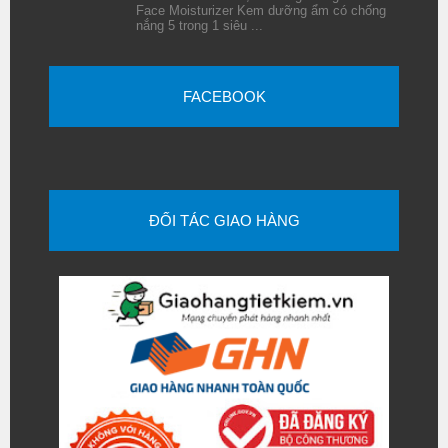
Face Moisturizer Kem dưỡng ẩm có chống
nắng 5 trong 1 siêu ...
FACEBOOK
ĐỐI TÁC GIAO HÀNG