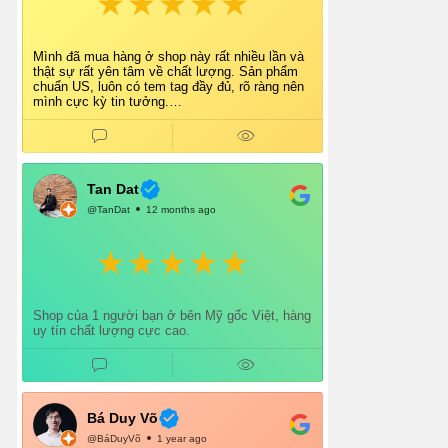
Mình đã mua hàng ở shop này rất nhiều lần và
thật sự rất yên tâm về chất lượng. Sản phẩm
chuẩn US, luôn có tem tag đầy đủ, rõ ràng nên
mình cực kỳ tin tưởng.
Shop tư vấn nhiệt tình, giao hàng nhanh, đóng
gói cẩn thận. Mỗi lần mua đều cảm thấy hài
lòng.
Chắc chắn mình sẽ tiếp tục ủng hộ shop lâu dài
và giới thiệu thêm cho bạn bè 👍
Tan Dat
@TanDat
12 months ago
Shop của 1 người bạn ở bên Mỹ gốc Việt, hàng
uy tín chất lượng cực cao.
Bá Duy Võ
@BáDuyVõ
1 year ago