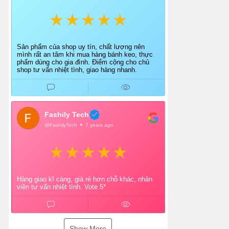
Sản phẩm của shop uy tín, chất lượng nên
mình rất an tâm khi mua hàng bánh keo, thực
phẩm dùng cho gia đình. Điểm cộng cho chủ
shop tư vấn nhiệt tình, giao hàng nhanh.
Fashily Tech
@FashilyTech
7 years ago
Hàng giao kĩ càng, giá rẻ hơn chỗ khác, nhân
viên tư vấn nhiệt tình. Vote 5*
Show More