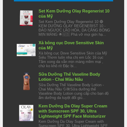
Set Kem Dưỡng Olay Regenerist 10
của Mỹ
Set Kem Dưỡng Olay Regenerist 10 🔴
KEM DƯỠNG OLAY REGENERIST 10 -
ĐẢO NGƯỢC LÃO HÓA, DA CĂNG BÓNG
MỊN MÀNG 🌟🇺🇸 Phá vỡ mọi giới hạ...
Xà bông cục Dove Sensitive Skin
của Mỹ
Xà bông cục Dove Sensitive Skin của Mỹ
Siêu Thơm luôn nha chị em Lốc 16 cục
Tắm xong da vẫn mịn màng mềm mại ,
chứ ko khô rít Đặc bi...
Sữa Dưỡng Thể Vaseline Body
Lotion - Chai Màu Nâu
Sữa Dưỡng Thể Vaseline Body Lotion -
Chai Màu Nâu 💦🌺Sữa dưỡng thể
Vaseline Body Lotion cung cấp cho bạn độ
ẩm dưỡng da tuyệt đối giú...
Kem Dưỡng Da Olay Super Cream
with Sunscreen SPF 30, Ultra
Lightweight SPF Face Moisturizer
Kem Dưỡng Da Olay Super Cream with
Sunscreen SPF 30, Ultra Lightweight SPF