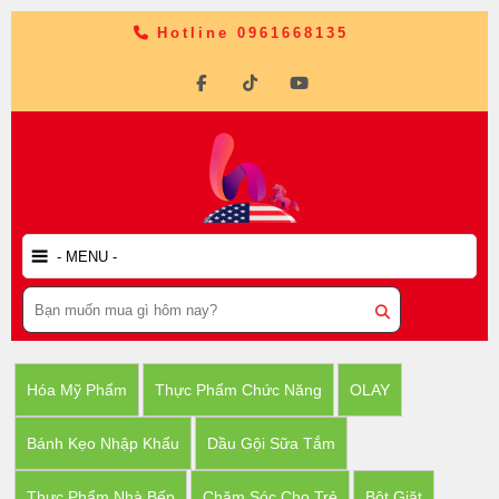
Hotline 0961668135
Hóa Mỹ Phẩm
Thực Phẩm Chức Năng
OLAY
Bánh Kẹo Nhập Khẩu
Dầu Gội Sữa Tắm
Thực Phẩm Nhà Bếp
Chăm Sóc Cho Trẻ
Bột Giặt