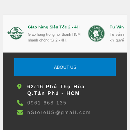
Giao hàng Siêu Tốc 2 - 4H
Tư Vấn Nh
Giao hàng trong nội thành HCM
Tư vấn sản
nhanh chóng từ 2 - 4H.
khi quyết đ
ABOUT US
62/16 Phú Thọ Hòa
Q.Tân Phú - HCM
0961 668 135
hStoreUS@gmail.com