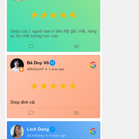
Shop của 1 người bạn ở bên Mỹ gốc Việt, hàng
uy tín chất lượng cực cao.
Bá Duy Võ
@BáDuyVõ
1 year ago
Shop đỉnh vãi
Linh Dang
@LinhDang
4 years ago