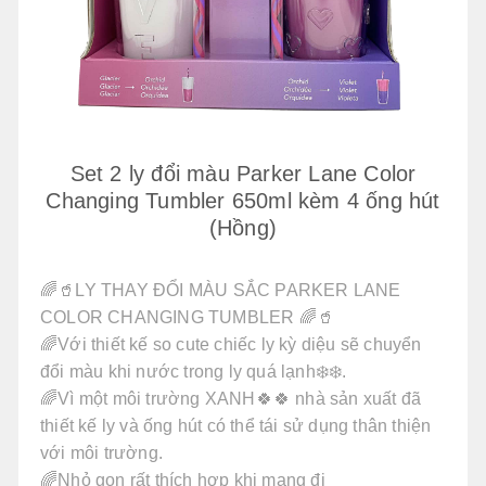
Set 2 ly đổi màu Parker Lane Color
Changing Tumbler 650ml kèm 4 ống hút
(Hồng)
🌈🥤LY THAY ĐỔI MÀU SẮC PARKER LANE
COLOR CHANGING TUMBLER 🌈🥤
🌈Với thiết kế so cute chiếc ly kỳ diệu sẽ chuyển
đổi màu khi nước trong ly quá lạnh❄️❄️.
🌈Vì một môi trường XANH🍀🍀 nhà sản xuất đã
thiết kế ly và ống hút có thể tái sử dụng thân thiện
với môi trường.
🌈Nhỏ gọn rất thích hợp khi mang đi