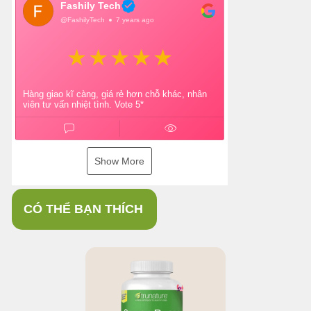
Fashily Tech
@FashilyTech
7 years ago
Hàng giao kĩ càng, giá rẻ hơn chỗ khác, nhân
viên tư vấn nhiệt tình. Vote 5*
Show More
CÓ THỂ BẠN THÍCH