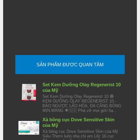
SẢN PHẨM ĐƯỢC QUAN TÂM
Set Kem Dưỡng Olay Regenerist 10
của Mỹ
Set Kem Dưỡng Olay Regenerist 10 🔴
KEM DƯỠNG OLAY REGENERIST 10 -
ĐẢO NGƯỢC LÃO HÓA, DA CĂNG BÓNG
MỊN MÀNG 🌟🇺🇸 Phá vỡ mọi giới hạ...
Xà bông cục Dove Sensitive Skin
của Mỹ
Xà bông cục Dove Sensitive Skin của Mỹ
Siêu Thơm luôn nha chị em Lốc 16 cục