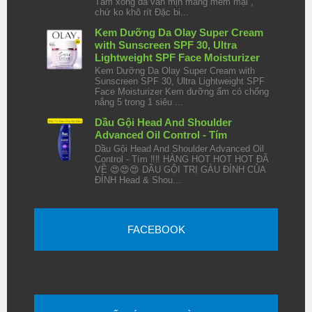
Tắm xong da vẫn mịn màng mềm mại ,
chứ ko khô rít Đặc bi...
Kem Dưỡng Da Olay Super Cream
with Sunscreen SPF 30, Ultra
Lightweight SPF Face Moisturizer
Kem Dưỡng Da Olay Super Cream with
Sunscreen SPF 30, Ultra Lightweight SPF
Face Moisturizer Kem dưỡng ẩm có chống
nắng 5 trong 1 siêu ...
Dầu Gội Head And Shoulder
Advanced Oil Control - Tím
Dầu Gội Head And Shoulder Advanced Oil
Control - Tím ‼️‼️ HÀNG HOT HOT HOT ĐÃ
VỀ 😍😍😍 DẦU GỘI TRỊ GÀU ĐỈNH CỦA
ĐỈNH Head & Shou...
FACEBOOK