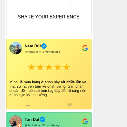
SHARE YOUR EXPERIENCE
Nam Bùi
@NamBùi
4 months ago
Mình đã mua hàng ở shop này rất nhiều lần và
thật sự rất yên tâm về chất lượng. Sản phẩm
chuẩn US, luôn có tem tag đầy đủ, rõ ràng nên
mình cực kỳ tin tưởng.
Shop tư vấn nhiệt tình, giao hàng nhanh, đóng
gói cẩn thận. Mỗi lần mua đều cảm thấy hài
lòng.
Chắc chắn mình sẽ tiếp tục ủng hộ shop lâu dài
và giới thiệu thêm cho bạn bè 👍
Tan Dat
@TanDat
12 months ago