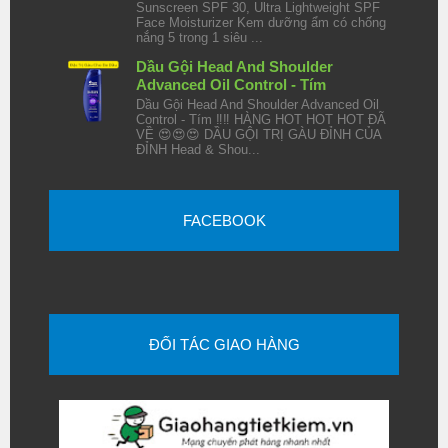
Sunscreen SPF 30, Ultra Lightweight SPF
Face Moisturizer Kem dưỡng ẩm có chống
nắng 5 trong 1 siêu ...
Dầu Gội Head And Shoulder
Advanced Oil Control - Tím
Dầu Gội Head And Shoulder Advanced Oil
Control - Tím ‼️‼️ HÀNG HOT HOT HOT ĐÃ
VỀ 😍😍😍 DẦU GỘI TRỊ GÀU ĐỈNH CỦA
ĐỈNH Head & Shou...
FACEBOOK
ĐỐI TÁC GIAO HÀNG