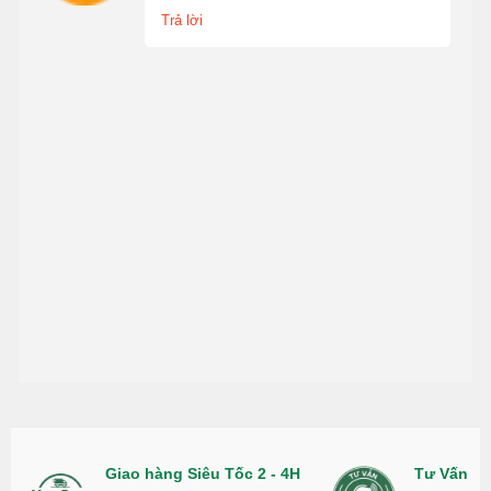
Trả lời
Giao hàng Siêu Tốc 2 - 4H
Tư Vấn Nh