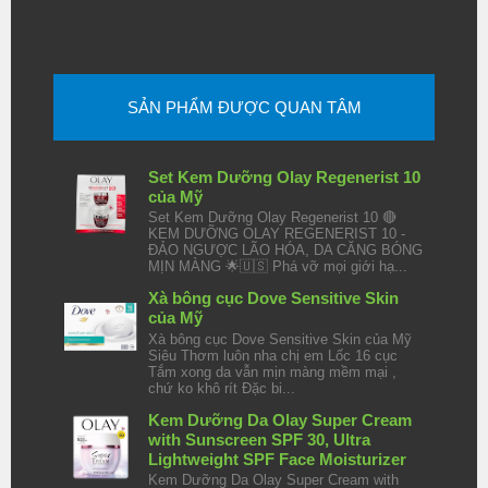
SẢN PHẨM ĐƯỢC QUAN TÂM
Set Kem Dưỡng Olay Regenerist 10
của Mỹ
Set Kem Dưỡng Olay Regenerist 10 🔴
KEM DƯỠNG OLAY REGENERIST 10 -
ĐẢO NGƯỢC LÃO HÓA, DA CĂNG BÓNG
MỊN MÀNG 🌟🇺🇸 Phá vỡ mọi giới hạ...
Xà bông cục Dove Sensitive Skin
của Mỹ
Xà bông cục Dove Sensitive Skin của Mỹ
Siêu Thơm luôn nha chị em Lốc 16 cục
Tắm xong da vẫn mịn màng mềm mại ,
chứ ko khô rít Đặc bi...
Kem Dưỡng Da Olay Super Cream
with Sunscreen SPF 30, Ultra
Lightweight SPF Face Moisturizer
Kem Dưỡng Da Olay Super Cream with