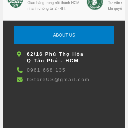
Giao hàng trong nội thành HCM
Tư vấn sản
nhanh chóng từ 2 - 4H.
khi quyết đ
ABOUT US
62/16 Phú Thọ Hòa
Q.Tân Phú - HCM
0961 668 135
hStoreUS@gmail.com