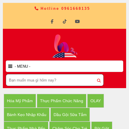
Hotline 0961668135
Hóa Mỹ Phẩm
Thực Phẩm Chức Năng
OLAY
Bánh Kẹo Nhập Khẩu
Dầu Gội Sữa Tắm
Thực Phẩm Nhà Bếp
Chăm Sóc Cho Trẻ
Bột Giặt