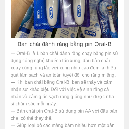
Bàn chải đánh răng bằng pin Oral-B
— Oral-B là 1 bàn chải đánh răng chạy bằng pin sử
dụng công nghệ khuếch tán xung, đầu bàn chải
xoay cùng rung lắc với xung nhịp cao đem lại hiệu
quả làm sạch và an toàn tuyệt đối cho răng miệng.
— Khi bạn chải bằng Oral-B, bạn sẽ thấy và cảm
nhận sự khác biệt. Đối với việc vệ sinh răng cá
nhân và cảm giác sạch răng giống như được nha
sĩ chăm sóc mỗi ngày.
— Bàn chải pin Oral-B sử dụng pin AA với đầu bàn
chải có thể thay thế.
— Giúp loại bỏ các mảng bám nhiều hơn một bàn