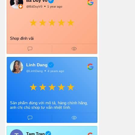
Bá Duy Võ
@BáDuyVõ
1 year ago
Shop đỉnh vãi
Linh Dang
@LinhDang
4 years ago
Sản phẩm đúng với mô tả, hàng chính hãng,
anh chị chủ shop tư vấn nhiệt tình.
Tam Tran