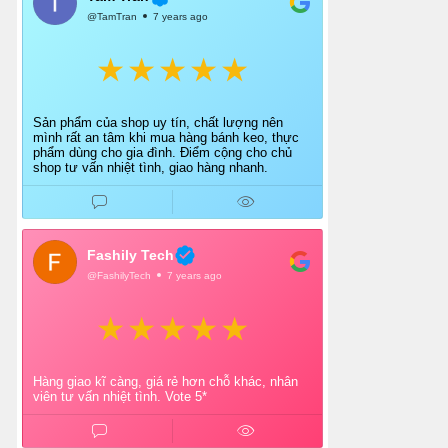
@TamTran
7 years ago
Sản phẩm của shop uy tín, chất lượng nên
mình rất an tâm khi mua hàng bánh keo, thực
phẩm dùng cho gia đình. Điểm cộng cho chủ
shop tư vấn nhiệt tình, giao hàng nhanh.
Fashily Tech
@FashilyTech
7 years ago
Hàng giao kĩ càng, giá rẻ hơn chỗ khác, nhân
viên tư vấn nhiệt tình. Vote 5*