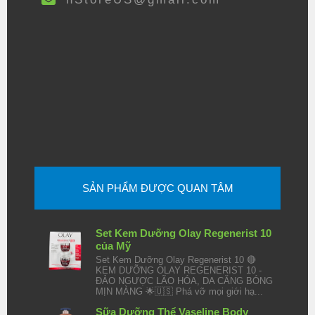
SẢN PHẨM ĐƯỢC QUAN TÂM
Set Kem Dưỡng Olay Regenerist 10
của Mỹ
Set Kem Dưỡng Olay Regenerist 10 🔴
KEM DƯỠNG OLAY REGENERIST 10 -
ĐẢO NGƯỢC LÃO HÓA, DA CĂNG BÓNG
MỊN MÀNG 🌟🇺🇸 Phá vỡ mọi giới hạ...
Sữa Dưỡng Thể Vaseline Body