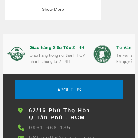
Show More
Giao hàng Siêu Tốc 2 - 4H
Tư Vấn Nh
Giao hàng trong nội thành HCM
Tư vấn sản
nhanh chóng từ 2 - 4H.
khi quyết đ
ABOUT US
62/16 Phú Thọ Hòa
Q.Tân Phú - HCM
0961 668 135
hStoreUS@gmail.com