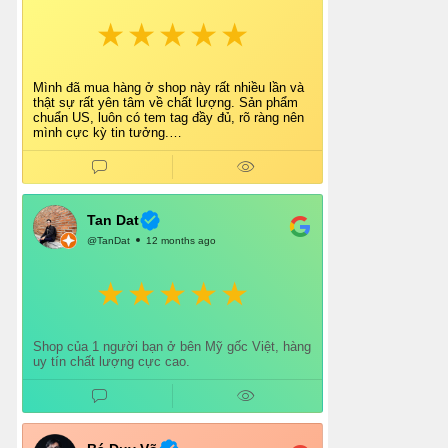
Mình đã mua hàng ở shop này rất nhiều lần và
thật sự rất yên tâm về chất lượng. Sản phẩm
chuẩn US, luôn có tem tag đầy đủ, rõ ràng nên
mình cực kỳ tin tưởng.
Shop tư vấn nhiệt tình, giao hàng nhanh, đóng
gói cẩn thận. Mỗi lần mua đều cảm thấy hài
lòng.
Chắc chắn mình sẽ tiếp tục ủng hộ shop lâu dài
và giới thiệu thêm cho bạn bè 👍
Tan Dat
@TanDat
12 months ago
Shop của 1 người bạn ở bên Mỹ gốc Việt, hàng
uy tín chất lượng cực cao.