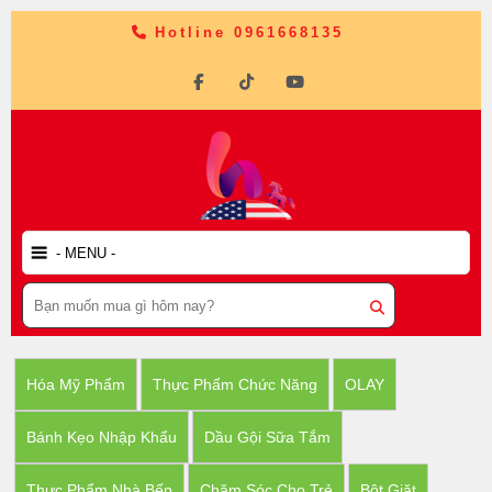
Hotline 0961668135
Hóa Mỹ Phẩm
Thực Phẩm Chức Năng
OLAY
Bánh Kẹo Nhập Khẩu
Dầu Gội Sữa Tắm
Thực Phẩm Nhà Bếp
Chăm Sóc Cho Trẻ
Bột Giặt