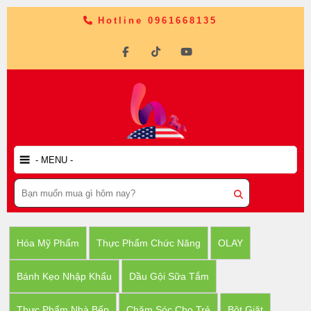
Hotline 0961668135
Hóa Mỹ Phẩm
Thực Phẩm Chức Năng
OLAY
Bánh Kẹo Nhập Khẩu
Dầu Gội Sữa Tắm
Thực Phẩm Nhà Bếp
Chăm Sóc Cho Trẻ
Bột Giặt