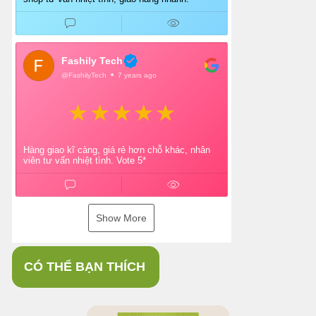
Fashily Tech
@FashilyTech
7 years ago
Hàng giao kĩ càng, giá rẻ hơn chỗ khác, nhân
viên tư vấn nhiệt tình. Vote 5*
Show More
CÓ THỂ BẠN THÍCH