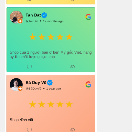
lòng.
Chắc chắn mình sẽ tiếp tục ủng hộ shop lâu dài
và giới thiệu thêm cho bạn bè 👍
Tan Dat
@TanDat
12 months ago
Shop của 1 người bạn ở bên Mỹ gốc Việt, hàng
uy tín chất lượng cực cao.
Bá Duy Võ
@BáDuyVõ
1 year ago
Shop đỉnh vãi