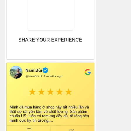
SHARE YOUR EXPERIENCE
Nam Bùi
@NamBùi
4 months ago
Mình đã mua hàng ở shop này rất nhiều lần và
thật sự rất yên tâm về chất lượng. Sản phẩm
chuẩn US, luôn có tem tag đầy đủ, rõ ràng nên
mình cực kỳ tin tưởng.
Shop tư vấn nhiệt tình, giao hàng nhanh, đóng
gói cẩn thận. Mỗi lần mua đều cảm thấy hài