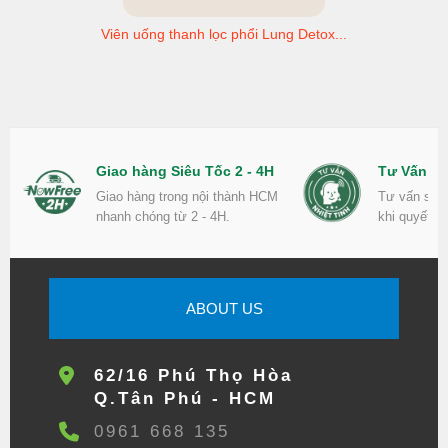
Viên uống thanh lọc phổi Lung Detox...
Giao hàng Siêu Tốc 2 - 4H
Tư Vấn Nh
Giao hàng trong nội thành HCM
Tư vấn sản
nhanh chóng từ 2 - 4H.
khi quyết đ
ABOUT US
62/16 Phú Thọ Hòa
Q.Tân Phú - HCM
0961 668 135