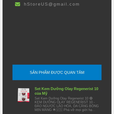
hStoreUS@gmail.com
SẢN PHẨM ĐƯỢC QUAN TÂM
Set Kem Dưỡng Olay Regenerist 10
của Mỹ
Set Kem Dưỡng Olay Regenerist 10 🔴
KEM DƯỠNG OLAY REGENERIST 10 -
ĐẢO NGƯỢC LÃO HÓA, DA CĂNG BÓNG
MỊN MÀNG 🌟🇺🇸 Phá vỡ mọi giới hạ...