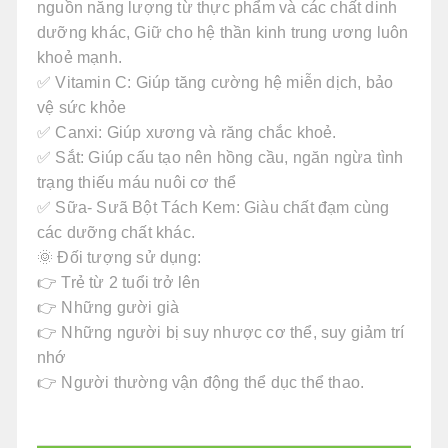
nguồn năng lượng từ thực phẩm và các chất dinh
dưỡng khác, Giữ cho hệ thần kinh trung ương luôn
khoẻ mạnh.
✅ Vitamin C: Giúp tăng cường hệ miễn dịch, bảo
vệ sức khỏe
✅ Canxi: Giúp xương và răng chắc khoẻ.
✅ Sắt: Giúp cấu tạo nên hồng cầu, ngăn ngừa tình
trạng thiếu máu nuôi cơ thể
✅ Sữa- Sưã Bột Tách Kem: Giàu chất đạm cùng
các dưỡng chất khác.
🌞 Đối tượng sử dụng:
👉 Trẻ từ 2 tuổi trở lên
👉 Những gười già
👉 Những người bị suy nhược cơ thể, suy giảm trí
nhớ
👉 Người thường vận động thể dục thể thao.