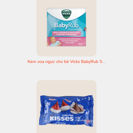
Kem xoa ngực cho bé Vicks BabyRub S...