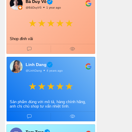
Bá Duy Võ
@BáDuyVõ
1 year ago
Shop đỉnh vãi
Linh Dang
@LinhDang
4 years ago
Sản phẩm đúng với mô tả, hàng chính hãng,
anh chị chủ shop tư vấn nhiệt tình.
Tam Tran