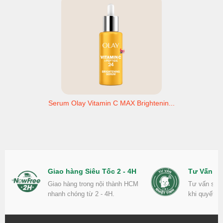
Serum Olay Vitamin C MAX Brightenin...
Giao hàng Siêu Tốc 2 - 4H
Tư Vấn Nh
Giao hàng trong nội thành HCM
Tư vấn sản
nhanh chóng từ 2 - 4H.
khi quyết đ