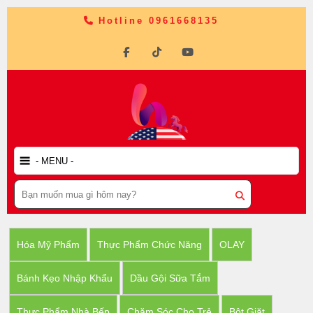
Hotline 0961668135
Hóa Mỹ Phẩm
Thực Phẩm Chức Năng
OLAY
Bánh Kẹo Nhập Khẩu
Dầu Gội Sữa Tắm
Thực Phẩm Nhà Bếp
Chăm Sóc Cho Trẻ
Bột Giặt