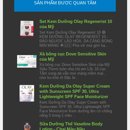
SẢN PHẨM ĐƯỢC QUAN TÂM
Set Kem Dưỡng Olay Regenerist 10
của Mỹ
Set Kem Dưỡng Olay Regenerist 10 🔴
KEM DƯỠNG OLAY REGENERIST 10 -
ĐẢO NGƯỢC LÃO HÓA, DA CĂNG BÓNG
MỊN MÀNG 🌟🇺🇸 Phá vỡ mọi giới hạ...
Xà bông cục Dove Sensitive Skin
của Mỹ
Xà bông cục Dove Sensitive Skin của Mỹ
Siêu Thơm luôn nha chị em Lốc 16 cục
Tắm xong da vẫn mịn màng mềm mại ,
chứ ko khô rít Đặc bi...
Kem Dưỡng Da Olay Super Cream
with Sunscreen SPF 30, Ultra
Lightweight SPF Face Moisturizer
Kem Dưỡng Da Olay Super Cream with
Sunscreen SPF 30, Ultra Lightweight SPF
Face Moisturizer Kem dưỡng ẩm có chống
nắng 5 trong 1 siêu ...
Sữa Dưỡng Thể Vaseline Body
Lotion - Chai Màu Nâu