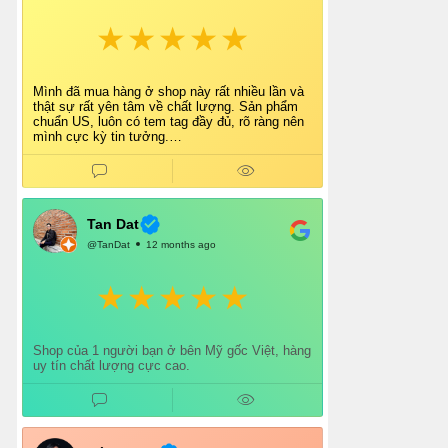
Mình đã mua hàng ở shop này rất nhiều lần và
thật sự rất yên tâm về chất lượng. Sản phẩm
chuẩn US, luôn có tem tag đầy đủ, rõ ràng nên
mình cực kỳ tin tưởng.
Shop tư vấn nhiệt tình, giao hàng nhanh, đóng
gói cẩn thận. Mỗi lần mua đều cảm thấy hài
lòng.
Chắc chắn mình sẽ tiếp tục ủng hộ shop lâu dài
và giới thiệu thêm cho bạn bè 👍
Tan Dat
@TanDat
12 months ago
Shop của 1 người bạn ở bên Mỹ gốc Việt, hàng
uy tín chất lượng cực cao.