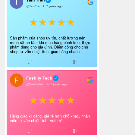
@TamTran
7 years ago
Sản phẩm của shop uy tín, chất lượng nên
mình rất an tâm khi mua hàng bánh keo, thực
phẩm dùng cho gia đình. Điểm cộng cho chủ
shop tư vấn nhiệt tình, giao hàng nhanh.
Fashily Tech
@FashilyTech
7 years ago
Hàng giao kĩ càng, giá rẻ hơn chỗ khác, nhân
viên tư vấn nhiệt tình. Vote 5*