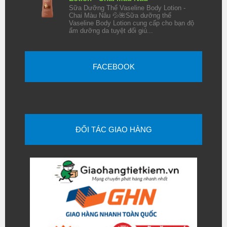
Sữa Dưỡng Thể Vaseline Body Lotion -
Chai Màu Nâu 💦🌺Sữa dưỡng thể
Vaseline Body Lotion cung cấp cho bạn độ
ẩm dưỡng da tuyệt đối giú...
FACEBOOK
ĐỐI TÁC GIAO HÀNG