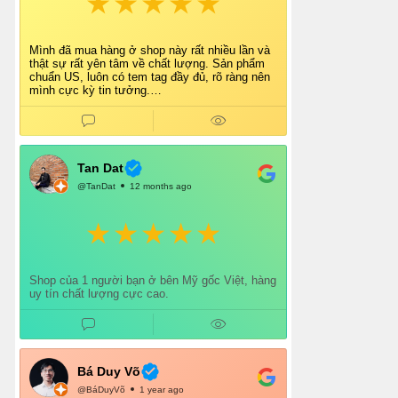
Mình đã mua hàng ở shop này rất nhiều lần và
thật sự rất yên tâm về chất lượng. Sản phẩm
chuẩn US, luôn có tem tag đầy đủ, rõ ràng nên
mình cực kỳ tin tưởng.
Shop tư vấn nhiệt tình, giao hàng nhanh, đóng
gói cẩn thận. Mỗi lần mua đều cảm thấy hài
lòng.
Chắc chắn mình sẽ tiếp tục ủng hộ shop lâu dài
và giới thiệu thêm cho bạn bè 👍
Tan Dat
@TanDat
12 months ago
Shop của 1 người bạn ở bên Mỹ gốc Việt, hàng
uy tín chất lượng cực cao.
Bá Duy Võ
@BáDuyVõ
1 year ago