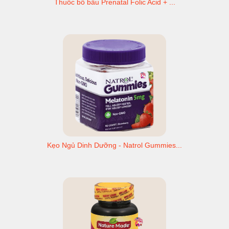
Thuốc bổ bầu Prenatal Folic Acid + ...
Kẹo Ngủ Dinh Dưỡng - Natrol Gummies...