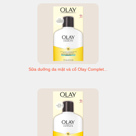
Sữa dưỡng da mặt và cổ Olay Complet...