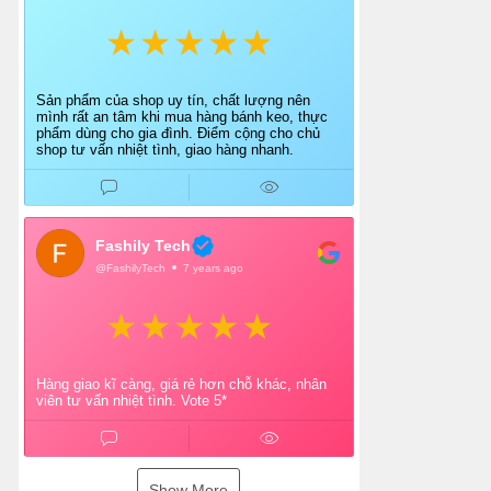
Sản phẩm của shop uy tín, chất lượng nên
mình rất an tâm khi mua hàng bánh keo, thực
phẩm dùng cho gia đình. Điểm cộng cho chủ
shop tư vấn nhiệt tình, giao hàng nhanh.
Fashily Tech
@FashilyTech
7 years ago
Hàng giao kĩ càng, giá rẻ hơn chỗ khác, nhân
viên tư vấn nhiệt tình. Vote 5*
Show More