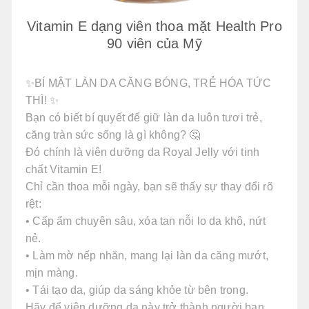
Vitamin E dạng viên thoa mặt Health Pro
90 viên của Mỹ
✨BÍ MẬT LÀN DA CĂNG BÓNG, TRẺ HÓA TỨC
THÌ! ✨
Bạn có biết bí quyết để giữ làn da luôn tươi trẻ,
căng tràn sức sống là gì không? 🤔
Đó chính là viên dưỡng da Royal Jelly với tinh
chất Vitamin E!
Chỉ cần thoa mỗi ngày, bạn sẽ thấy sự thay đổi rõ
rệt:
• Cấp ẩm chuyên sâu, xóa tan nỗi lo da khô, nứt
nẻ.
• Làm mờ nếp nhăn, mang lại làn da căng mướt,
mịn màng.
• Tái tạo da, giúp da sáng khỏe từ bên trong.
Hãy để viên dưỡng da này trở thành người bạn