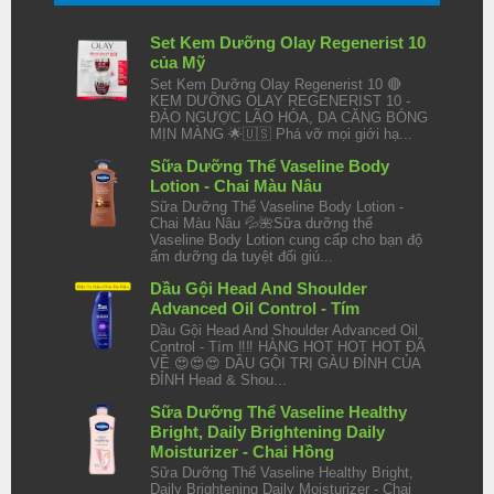
Set Kem Dưỡng Olay Regenerist 10
của Mỹ
Set Kem Dưỡng Olay Regenerist 10 🔴
KEM DƯỠNG OLAY REGENERIST 10 -
ĐẢO NGƯỢC LÃO HÓA, DA CĂNG BÓNG
MỊN MÀNG 🌟🇺🇸 Phá vỡ mọi giới hạ...
Sữa Dưỡng Thể Vaseline Body
Lotion - Chai Màu Nâu
Sữa Dưỡng Thể Vaseline Body Lotion -
Chai Màu Nâu 💦🌺Sữa dưỡng thể
Vaseline Body Lotion cung cấp cho bạn độ
ẩm dưỡng da tuyệt đối giú...
Dầu Gội Head And Shoulder
Advanced Oil Control - Tím
Dầu Gội Head And Shoulder Advanced Oil
Control - Tím ‼️‼️ HÀNG HOT HOT HOT ĐÃ
VỀ 😍😍😍 DẦU GỘI TRỊ GÀU ĐỈNH CỦA
ĐỈNH Head & Shou...
Sữa Dưỡng Thể Vaseline Healthy
Bright, Daily Brightening Daily
Moisturizer - Chai Hồng
Sữa Dưỡng Thể Vaseline Healthy Bright,
Daily Brightening Daily Moisturizer - Chai