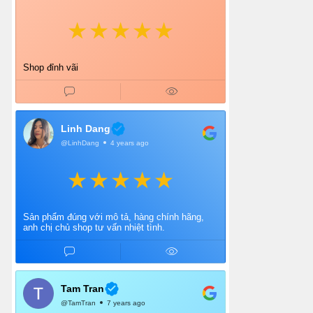
Shop đỉnh vãi
Linh Dang
@LinhDang
4 years ago
Sản phẩm đúng với mô tả, hàng chính hãng,
anh chị chủ shop tư vấn nhiệt tình.
Tam Tran
@TamTran
7 years ago