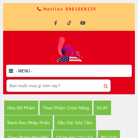
Hotline 0961668135
Hóa Mỹ Phẩm
Thực Phẩm Chức Năng
OLAY
Bánh Kẹo Nhập Khẩu
Dầu Gội Sữa Tắm
Thực Phẩm Nhà Bếp
Chăm Sóc Cho Trẻ
Bột Giặt