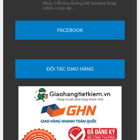
Hồng 💦🌺Sữa dưỡng thể Vaseline Body
Lotion cung cấp...
FACEBOOK
ĐỐI TÁC GIAO HÀNG