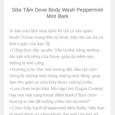
Sữa Tắm Dove Body Wash Peppermint
Mint Bark
Ai bảo sữa tắm mùa lạnh thì chỉ có mùi quen
thuộc? Dove mang đến sự khác biệt cho làn da và
khứu giác của bạn 🥰
• Công thức độc quyền: Vẫn là khả năng dưỡng
ẩm sâu nổi tiếng của Dove, giúp da mềm mịn,
không bị khô căng.
• Hương vị lạ: Hai mùi hương độc đáo lấy cảm
hứng từ những món tráng miệng mùa đông, giúp
bạn thư giãn và cảm thấy được nuông chiều.
• Lựa chọn hoàn hảo: Mùi ngọt lịm (Sugar Cookie)
hay mùi mát sảng khoái (Mint Bark)? Bạn chọn
hương vị nào để nuông chiều làn da mình?
• Chọn Nắp Xanh (Peppermint Mint Bark): Nếu bạn
là team thích sự sảng khoái, the mát của bạc hà