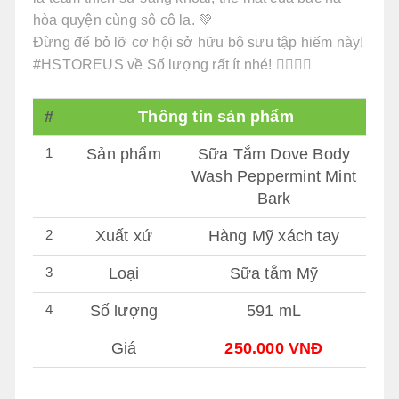
hòa quyện cùng sô cô la. 💚
Đừng để bỏ lỡ cơ hội sở hữu bộ sưu tập hiếm này!
#HSTOREUS về Số lượng rất ít nhé! 🏃‍♀️🏃‍♂️
#
Thông tin sản phẩm
1
Sản phẩm
Sữa Tắm Dove Body
Wash Peppermint Mint
Bark
2
Xuất xứ
Hàng Mỹ xách tay
3
Loại
Sữa tắm Mỹ
4
Số lượng
591 mL
Giá
250.000 VNĐ