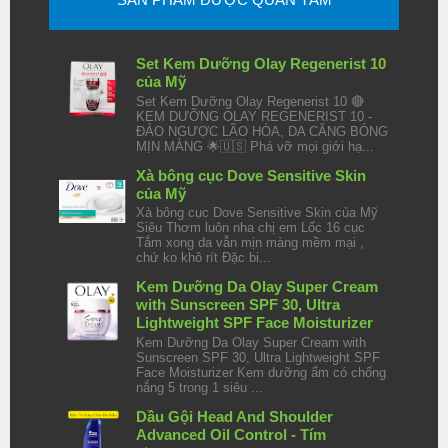
Set Kem Dưỡng Olay Regenerist 10
của Mỹ
Set Kem Dưỡng Olay Regenerist 10 🔴
KEM DƯỠNG OLAY REGENERIST 10 -
ĐẢO NGƯỢC LÃO HÓA, DA CĂNG BÓNG
MỊN MÀNG 🌟🇺🇸 Phá vỡ mọi giới hạ...
Xà bông cục Dove Sensitive Skin
của Mỹ
Xà bông cục Dove Sensitive Skin của Mỹ
Siêu Thơm luôn nha chị em Lốc 16 cục
Tắm xong da vẫn mịn màng mềm mại ,
chứ ko khô rít Đặc bi...
Kem Dưỡng Da Olay Super Cream
with Sunscreen SPF 30, Ultra
Lightweight SPF Face Moisturizer
Kem Dưỡng Da Olay Super Cream with
Sunscreen SPF 30, Ultra Lightweight SPF
Face Moisturizer Kem dưỡng ẩm có chống
nắng 5 trong 1 siêu ...
Dầu Gội Head And Shoulder
Advanced Oil Control - Tím