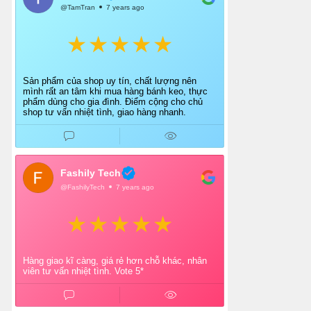
@TamTran
7 years ago
Sản phẩm của shop uy tín, chất lượng nên
mình rất an tâm khi mua hàng bánh keo, thực
phẩm dùng cho gia đình. Điểm cộng cho chủ
shop tư vấn nhiệt tình, giao hàng nhanh.
Fashily Tech
@FashilyTech
7 years ago
Hàng giao kĩ càng, giá rẻ hơn chỗ khác, nhân
viên tư vấn nhiệt tình. Vote 5*