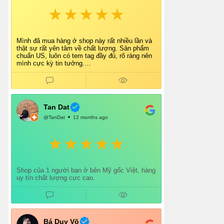
Mình đã mua hàng ở shop này rất nhiều lần và
thật sự rất yên tâm về chất lượng. Sản phẩm
chuẩn US, luôn có tem tag đầy đủ, rõ ràng nên
mình cực kỳ tin tưởng.
Shop tư vấn nhiệt tình, giao hàng nhanh, đóng
gói cẩn thận. Mỗi lần mua đều cảm thấy hài
lòng.
Chắc chắn mình sẽ tiếp tục ủng hộ shop lâu dài
và giới thiệu thêm cho bạn bè 👍
Tan Dat
@TanDat
12 months ago
Shop của 1 người bạn ở bên Mỹ gốc Việt, hàng
uy tín chất lượng cực cao.
Bá Duy Võ