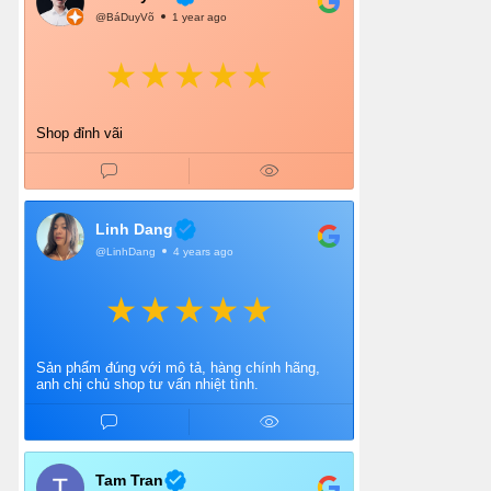
@BáDuyVõ
1 year ago
Shop đỉnh vãi
Linh Dang
@LinhDang
4 years ago
Sản phẩm đúng với mô tả, hàng chính hãng,
anh chị chủ shop tư vấn nhiệt tình.
Tam Tran