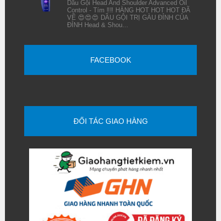
Dầu Gội Head And Shoulder Advanced Oil
Control - Tím ‼️‼️ HÀNG HOT HOT HOT ĐÃ
VỀ 😍😍😍 DẦU GỘI TRỊ GÀU ĐỈNH CỦA
ĐỈNH Head & Shou...
FACEBOOK
ĐỐI TÁC GIAO HÀNG