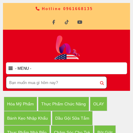
Hotline 0961668135
Hóa Mỹ Phẩm
Thực Phẩm Chức Năng
OLAY
Bánh Kẹo Nhập Khẩu
Dầu Gội Sữa Tắm
Thực Phẩm Nhà Bếp
Chăm Sóc Cho Trẻ
Bột Giặt