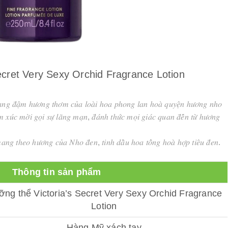
ecret Very Sexy Orchid Fragrance Lotion
𝑛𝑔 𝑑̄𝑎̣̂𝑚 ℎ𝑢̛𝑜̛𝑛𝑔 𝑡ℎ𝑜̛𝑚 𝑐𝑢̉𝑎 𝑙𝑜𝑎̀𝑖 ℎ𝑜𝑎 𝑝ℎ𝑜𝑛𝑔 𝑙𝑎𝑛 ℎ𝑜𝑎̀ 𝑞𝑢𝑦𝑒̣̂𝑛 ℎ𝑢̛𝑜̛𝑛𝑔 𝑛ℎ𝑜
 𝑥𝑢́𝑐 𝑚𝑜̛̀𝑖 𝑔𝑜̣𝑖 𝑠𝑢̛̣ 𝑙𝑎̃𝑛𝑔 𝑚𝑎̣𝑛, 𝑑̄𝑎́𝑛ℎ 𝑡ℎ𝑢̛́𝑐 𝑚𝑜̣𝑖 𝑔𝑖𝑎́𝑐 𝑞𝑢𝑎𝑛 𝑑̄𝑒̂́𝑛 𝑡𝑢̛̀ ℎ𝑢̛𝑜̛𝑛𝑔
𝑎𝑛𝑔 𝑡ℎ𝑒𝑜 ℎ𝑢̛𝑜̛𝑛𝑔 𝑐𝑢̉𝑎 𝑁ℎ𝑜 𝑑̄𝑒𝑛, 𝑡𝑖𝑛ℎ 𝑑𝑎̂̀𝑢 ℎ𝑜𝑎 𝑡𝑜̂̉𝑛𝑔 ℎ𝑜𝑎̀ ℎ𝑜̛̣𝑝 𝑡𝑖𝑒̂𝑢 𝑑̄𝑒𝑛.
Thông tin sản phẩm
ng thể Victoria’s Secret Very Sexy Orchid Fragrance
Lotion
Hàng Mỹ xách tay