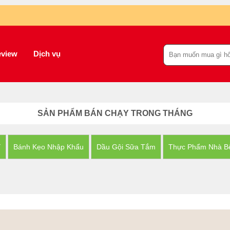
view
Dịch vụ
SẢN PHẨM BÁN CHẠY TRONG THÁNG
Y
Bánh Kẹo Nhập Khẩu
Dầu Gội Sữa Tắm
Thực Phẩm Nhà B