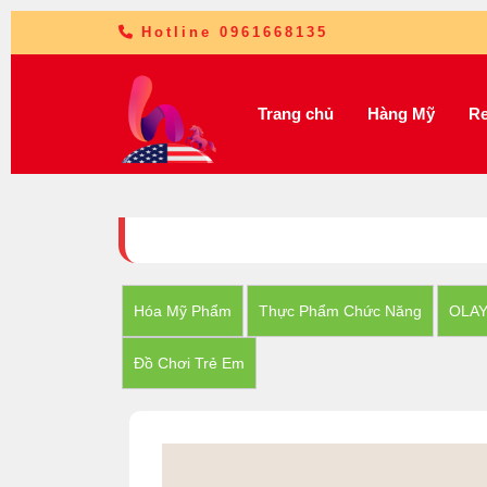
Hotline 0961668135
Trang chủ
Hàng Mỹ
Re
Hóa Mỹ Phẩm
Thực Phẩm Chức Năng
OLA
Đồ Chơi Trẻ Em