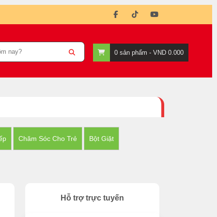
0
sản phẩm -
VND 0.000
ếp
Chăm Sóc Cho Trẻ
Bột Giặt
Hỗ trợ trực tuyến