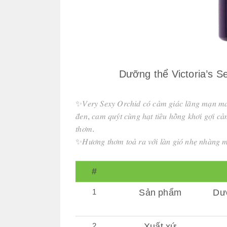
Dưỡng thể Victoria’s S
✨𝑉𝑒𝑟𝑦 𝑆𝑒𝑥𝑦 𝑂𝑟𝑐ℎ𝑖𝑑 𝑐𝑜́ 𝑐𝑎̉𝑚 𝑔𝑖𝑎́𝑐 𝑙𝑎̃𝑛𝑔 𝑚𝑎̣𝑛 𝑚𝑎
𝑑̄𝑒𝑛, 𝑐𝑎𝑚 𝑞𝑢𝑦́𝑡 𝑐𝑢̀𝑛𝑔 ℎ𝑎̣𝑡 𝑡𝑖𝑒̂𝑢 ℎ𝑜̂̀𝑛𝑔 𝑘ℎ𝑜̛𝑖 𝑔𝑜̛̣𝑖 𝑐𝑎̉
𝑡ℎ𝑜̛𝑚.
✨𝐻𝑢̛𝑜̛𝑛𝑔 𝑡ℎ𝑜̛𝑚 𝑡𝑜𝑎̉ 𝑟𝑎 𝑣𝑜̛́𝑖 𝑙𝑎̀𝑛 𝑔𝑖𝑜́ 𝑛ℎ𝑒̣ 𝑛ℎ𝑎̀𝑛𝑔 
#
1
Sản phẩm
Dưỡ
2
Xuất xứ