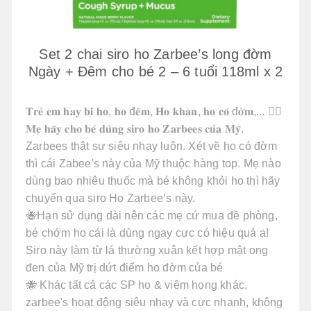
Set 2 chai siro ho Zarbee’s long đờm
Ngày + Đêm cho bé 2 – 6 tuổi 118ml x 2
𝐓𝐫𝐞̉ 𝐞𝐦 𝐡𝐚𝐲 𝐛𝐢̣ 𝐡𝐨, 𝐡𝐨 đ𝐞̂𝐦, 𝐇𝐨 𝐤𝐡𝐚𝐧, 𝐡𝐨 𝐜𝐨́ đ𝐨̛̀𝐦,... 👉🏻
𝐌𝐞̣ 𝐡𝐚̃𝐲 𝐜𝐡𝐨 𝐛𝐞́ 𝐝𝐮̀𝐧𝐠 𝐬𝐢𝐫𝐨 𝐡𝐨 𝐙𝐚𝐫𝐛𝐞𝐞𝐬 𝐜𝐮̉𝐚 𝐌𝐲̃.
Zarbees thật sự siêu nhạy luôn. Xét về ho có đờm
thì cái Zabee's này của Mỹ thuộc hàng top. Mẹ nào
dùng bao nhiêu thuốc mà bé không khỏi ho thì hãy
chuyển qua siro Ho Zarbee’s này.
🐝Hạn sử dụng dài nên các mẹ cứ mua đề phòng,
bé chớm ho cái là dùng ngay cực có hiệu quả ạ!
Siro này làm từ lá thường xuân kết hợp mật ong
đen của Mỹ trị dứt điểm ho đờm của bé
🐝 Khác tất cả các SP ho & viêm họng khác,
zarbee's hoạt động siêu nhạy và cực nhanh, không