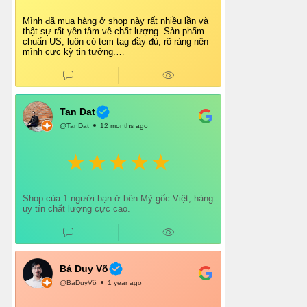
Mình đã mua hàng ở shop này rất nhiều lần và
thật sự rất yên tâm về chất lượng. Sản phẩm
chuẩn US, luôn có tem tag đầy đủ, rõ ràng nên
mình cực kỳ tin tưởng.
Shop tư vấn nhiệt tình, giao hàng nhanh, đóng
gói cẩn thận. Mỗi lần mua đều cảm thấy hài
lòng.
Chắc chắn mình sẽ tiếp tục ủng hộ shop lâu dài
và giới thiệu thêm cho bạn bè 👍
Tan Dat
@TanDat
12 months ago
Shop của 1 người bạn ở bên Mỹ gốc Việt, hàng
uy tín chất lượng cực cao.
Bá Duy Võ
@BáDuyVõ
1 year ago