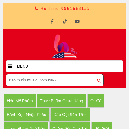
Hotline 0961668135
Hóa Mỹ Phẩm
Thực Phẩm Chức Năng
OLAY
Bánh Kẹo Nhập Khẩu
Dầu Gội Sữa Tắm
Thực Phẩm Nhà Bếp
Chăm Sóc Cho Trẻ
Bột Giặt