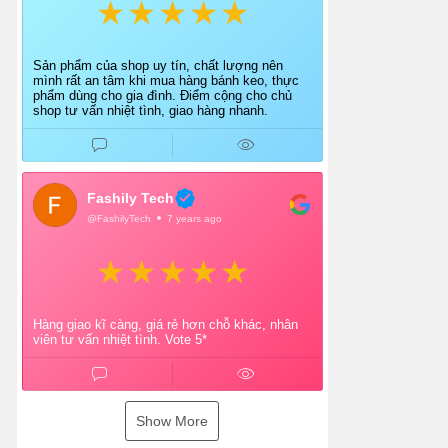
Sản phẩm của shop uy tín, chất lượng nên
mình rất an tâm khi mua hàng bánh keo, thực
phẩm dùng cho gia đình. Điểm cộng cho chủ
shop tư vấn nhiệt tình, giao hàng nhanh.
Fashily Tech
@FashilyTech
7 years ago
Hàng giao kĩ càng, giá rẻ hơn chỗ khác, nhân
viên tư vấn nhiệt tình. Vote 5*
Show More