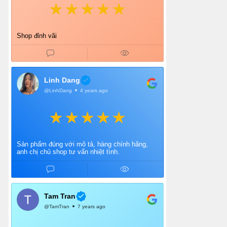
Shop đỉnh vãi
Linh Dang
@LinhDang
4 years ago
Sản phẩm đúng với mô tả, hàng chính hãng,
anh chị chủ shop tư vấn nhiệt tình.
Tam Tran
@TamTran
7 years ago