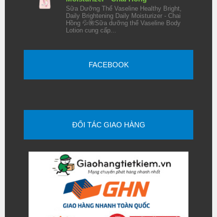
Sữa Dưỡng Thể Vaseline Healthy Bright,
Daily Brightening Daily Moisturizer - Chai
Hồng 💦🌺Sữa dưỡng thể Vaseline Body
Lotion cung cấp...
FACEBOOK
ĐỐI TÁC GIAO HÀNG