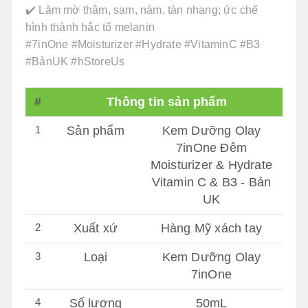
✔️ Làm mờ thâm, sạm, nám, tàn nhang; ức chế
hình thành hắc tố melanin
#7inOne #Moisturizer #Hydrate #VitaminC #B3
#BảnUK #hStoreUs
#
Thông tin sản phẩm
1
Sản phẩm
Kem Dưỡng Olay
7inOne Đêm
Moisturizer & Hydrate
Vitamin C & B3 - Bản
UK
2
Xuất xứ
Hàng Mỹ xách tay
3
Loại
Kem Dưỡng Olay
7inOne
4
Số lượng
50mL