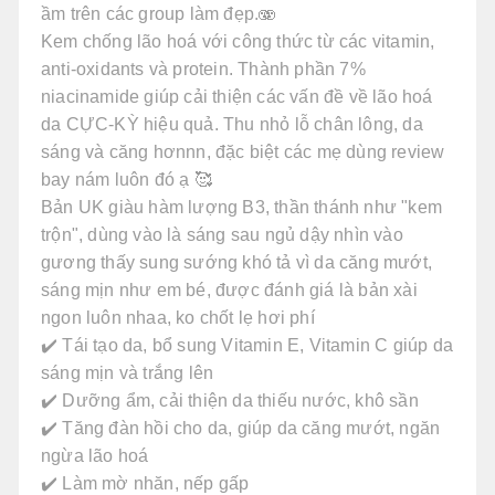
ầm trên các group làm đẹp.🫨
Kem chống lão hoá với công thức từ các vitamin,
anti-oxidants và protein. Thành phần 7%
niacinamide giúp cải thiện các vấn đề về lão hoá
da CỰC-KỲ hiệu quả. Thu nhỏ lỗ chân lông, da
sáng và căng hơnnn, đặc biệt các mẹ dùng review
bay nám luôn đó ạ 🥰
Bản UK giàu hàm lượng B3, thần thánh như "kem
trộn", dùng vào là sáng sau ngủ dậy nhìn vào
gương thấy sung sướng khó tả vì da căng mướt,
sáng mịn như em bé, được đánh giá là bản xài
ngon luôn nhaa, ko chốt lẹ hơi phí
✔️ Tái tạo da, bổ sung Vitamin E, Vitamin C giúp da
sáng mịn và trắng lên
✔️ Dưỡng ẩm, cải thiện da thiếu nước, khô sần
✔️ Tăng đàn hồi cho da, giúp da căng mướt, ngăn
ngừa lão hoá
✔️ Làm mờ nhăn, nếp gấp