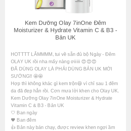
Kem Dưỡng Olay 7inOne Đêm
Moisturizer & Hydrate Vitamin C & B3 -
Bản UK
HOTTTT LẮMMMM, tui về sẵn đủ bộ Ngày - Đêm
OLAY UK rồi nha mấy nàng ơiiiii 😍😍😍
ĐÃ DÙNG OLAY LÀ PHẢI DÙNG BẢN UK MỚI
SƯỚNG!! 🤩🤩
Hợp thì không khác gì kem trộn😆 vì chỉ sau 1 đêm
da đã đẹp hẳn rồi. Cơn mưa lời khen cho Olay UK.
Kem Dưỡng Olay 7inOne Moisturizer & Hydrate
Vitamin C & B3 - Bản UK
🤍 Ban ngày
🖤 Ban đêm
👍 Bản này bán chạy, được review khen ngợi ầm