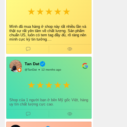
Mình đã mua hàng ở shop này rất nhiều lần và
thật sự rất yên tâm về chất lượng. Sản phẩm
chuẩn US, luôn có tem tag đầy đủ, rõ ràng nên
mình cực kỳ tin tưởng.
Shop tư vấn nhiệt tình, giao hàng nhanh, đóng
gói cẩn thận. Mỗi lần mua đều cảm thấy hài
lòng.
Chắc chắn mình sẽ tiếp tục ủng hộ shop lâu dài
và giới thiệu thêm cho bạn bè 👍
Tan Dat
@TanDat
12 months ago
Shop của 1 người bạn ở bên Mỹ gốc Việt, hàng
uy tín chất lượng cực cao.