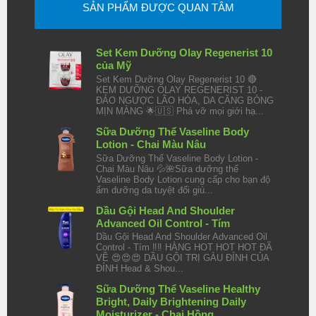
SẢN PHẨM ĐƯỢC QUAN TÂM
Set Kem Dưỡng Olay Regenerist 10
của Mỹ
Set Kem Dưỡng Olay Regenerist 10 🔴
KEM DƯỠNG OLAY REGENERIST 10 -
ĐẢO NGƯỢC LÃO HÓA, DA CĂNG BÓNG
MỊN MÀNG 🌟🇺🇸 Phá vỡ mọi giới hạ...
Sữa Dưỡng Thể Vaseline Body
Lotion - Chai Màu Nâu
Sữa Dưỡng Thể Vaseline Body Lotion -
Chai Màu Nâu 💦🌺Sữa dưỡng thể
Vaseline Body Lotion cung cấp cho bạn độ
ẩm dưỡng da tuyệt đối giú...
Dầu Gội Head And Shoulder
Advanced Oil Control - Tím
Dầu Gội Head And Shoulder Advanced Oil
Control - Tím ‼️‼️ HÀNG HOT HOT HOT ĐÃ
VỀ 😍😍😍 DẦU GỘI TRỊ GÀU ĐỈNH CỦA
ĐỈNH Head & Shou...
Sữa Dưỡng Thể Vaseline Healthy
Bright, Daily Brightening Daily
Moisturizer - Chai Hồng