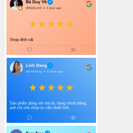
Bá Duy Võ
@BáDuyVõ
1 year ago
Shop đỉnh vãi
Linh Dang
@LinhDang
4 years ago
Sản phẩm đúng với mô tả, hàng chính hãng,
anh chị chủ shop tư vấn nhiệt tình.