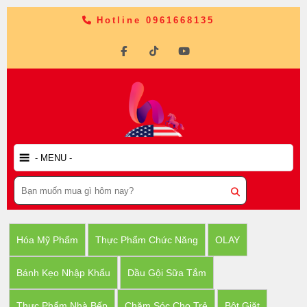
Hotline 0961668135
Hóa Mỹ Phẩm
Thực Phẩm Chức Năng
OLAY
Bánh Kẹo Nhập Khẩu
Dầu Gội Sữa Tắm
Thực Phẩm Nhà Bếp
Chăm Sóc Cho Trẻ
Bột Giặt