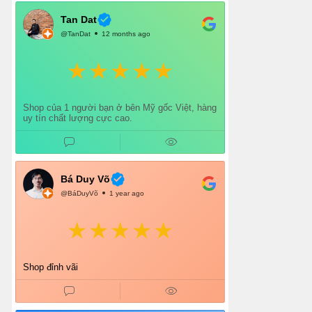
Chắc chắn mình sẽ tiếp tục ủng hộ shop lâu dài
và giới thiệu thêm cho bạn bè 👍
Tan Dat
@TanDat
12 months ago
Shop của 1 người bạn ở bên Mỹ gốc Việt, hàng
uy tín chất lượng cực cao.
Bá Duy Võ
@BáDuyVõ
1 year ago
Shop đỉnh vãi