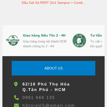
Dầu Gội Xả PERT 2in1 Sampoo + Condi...
Giao hàng Siêu Tốc 2 - 4H
Tư Vấn Nh
Giao hàng trong nội thành HCM
Tư vấn sản
nhanh chóng từ 2 - 4H.
khi quyết đ
ABOUT US
62/16 Phú Thọ Hòa
Q.Tân Phú - HCM
0961 668 135
hStoreUS@gmail.com