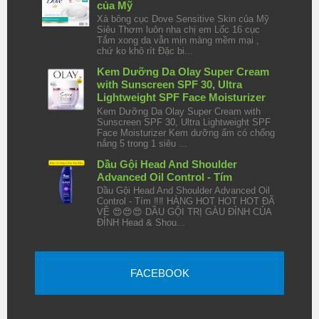
của Mỹ
Xà bông cục Dove Sensitive Skin của Mỹ
Siêu Thơm luôn nha chị em Lốc 16 cục
Tắm xong da vẫn mịn màng mềm mại ,
chứ ko khô rít Đặc bi...
Kem Dưỡng Da Olay Super Cream
with Sunscreen SPF 30, Ultra
Lightweight SPF Face Moisturizer
Kem Dưỡng Da Olay Super Cream with
Sunscreen SPF 30, Ultra Lightweight SPF
Face Moisturizer Kem dưỡng ẩm có chống
nắng 5 trong 1 siêu ...
Dầu Gội Head And Shoulder
Advanced Oil Control - Tím
Dầu Gội Head And Shoulder Advanced Oil
Control - Tím ‼️‼️ HÀNG HOT HOT HOT ĐÃ
VỀ 😍😍😍 DẦU GỘI TRỊ GÀU ĐỈNH CỦA
ĐỈNH Head & Shou...
FACEBOOK