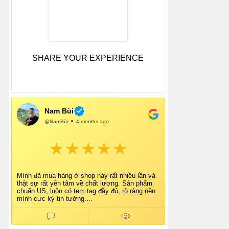
SHARE YOUR EXPERIENCE
Nam Bùi
@NamBùi
4 months ago
Mình đã mua hàng ở shop này rất nhiều lần và
thật sự rất yên tâm về chất lượng. Sản phẩm
chuẩn US, luôn có tem tag đầy đủ, rõ ràng nên
mình cực kỳ tin tưởng.
Shop tư vấn nhiệt tình, giao hàng nhanh, đóng
gói cẩn thận. Mỗi lần mua đều cảm thấy hài
lòng.