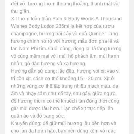
đới với hương thơm thoang thoảng, thanh mát và
thư giãn.
Xịt thơm toàn thân Bath & Body Works A Thousand
Wishes Body Lotion 236ml là kết hợp của rượu
champagne, hương trái cây và quả Quince. Tầng
hương chính nở rộ với hương mẫu đơn pha lê và
lan Nam Phi tím. Cuối cùng, đọng lại là tầng tương
vô cùng mềm mại với mùi hổ phách ấm, mùi hạnh
nhân, gỗ đàn hương và xạ hương.
Hướng dẫn sử dụng: lắc đều, hướng vòi xịt vào vị
trí cần xịt, cách cơ thể khoảng 15 – 20 cm. Xịt ở
những vùng cơ thể tập trung nhiều mạch máu, da
ẩm và nhạy cảm như cổ tay, sau gáy, giữa ngực,
để hương thơm có thể khuếch tán đồng thời cũng
giữ mùi được lâu hơn. Hạn chế xịt trực tiếp lên
quần áo và đồ trang sức.
Khuyên dùng: để giữ mùi hương lâu bền hơn và
cho làn da hoàn hảo, bạn nên dùng kèm với các