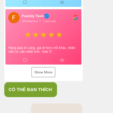
Fashily Tech
@FashilyTech
7 years ago
Hàng giao kĩ càng, giá rẻ hơn chỗ khác, nhân
viên tư vấn nhiệt tình. Vote 5*
Show More
CÓ THỂ BẠN THÍCH