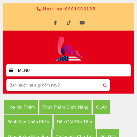
Hotline 0961668135
Hóa Mỹ Phẩm
Thực Phẩm Chức Năng
OLAY
Bánh Kẹo Nhập Khẩu
Dầu Gội Sữa Tắm
Thực Phẩm Nhà Bếp
Chăm Sóc Cho Trẻ
Bột Giặt