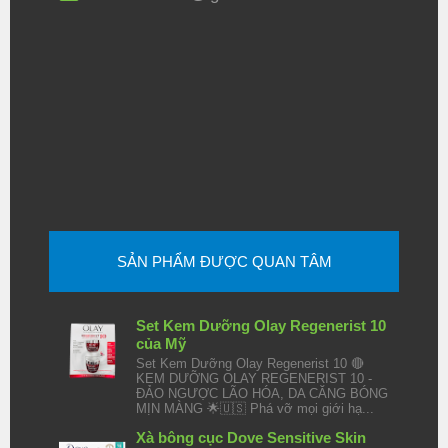
SẢN PHẨM ĐƯỢC QUAN TÂM
Set Kem Dưỡng Olay Regenerist 10
của Mỹ
Set Kem Dưỡng Olay Regenerist 10 🔴
KEM DƯỠNG OLAY REGENERIST 10 -
ĐẢO NGƯỢC LÃO HÓA, DA CĂNG BÓNG
MỊN MÀNG 🌟🇺🇸 Phá vỡ mọi giới hạ...
Xà bông cục Dove Sensitive Skin