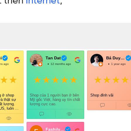
i
Tan Dat
Bá Duy Võ
hs ago
@TanDat
12 months ago
@BáDuyVõ
1 year ago
g ở shop
Shop của 1 người bạn ở bên
Shop đỉnh vãi
và thật sự
Mỹ gốc Việt, hàng uy tín chất
ất lượng.
lượng cực cao.
S, luôn có
õ ràng nên
ưởng.
tình, giao
 gói cẩn
Fashily Tech
a đều cảm