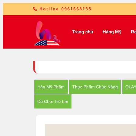
Hotline 0961668135
Trang chủ
Hàng Mỹ
Re
Hóa Mỹ Phẩm
Thực Phẩm Chức Năng
OLA
Đồ Chơi Trẻ Em