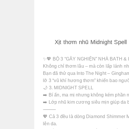
Xịt thơm nhũ Midnight Spel
✨💖 BỘ 3 “GÂY NGHIỆN” NHÀ BATH 
Không chỉ thơm lâu – mà còn lấp lánh nh
Bạn đã thử qua Into The Night – Gingha
lỡ 3 “vũ khí hương thơm” khiến bao ngư
🌙 3. MIDNIGHT SPELL
➡️ Bí ẩn, ma mị nhưng không kém phần nữ
➡️ Lớp nhũ kim cương siêu mịn giúp da b
⸻
💖 Cả 3 đều là dòng Diamond Shimmer Mi
lên da.