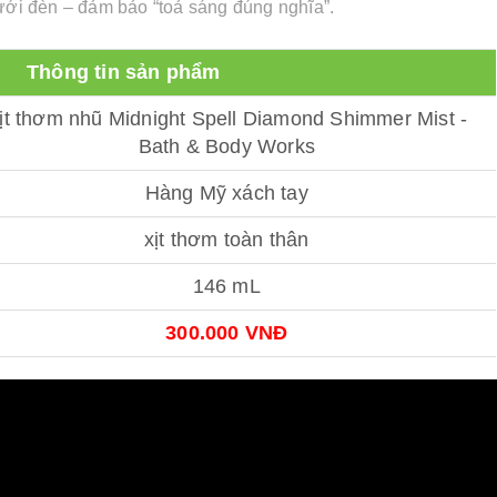
dưới đèn – đảm bảo “toả sáng đúng nghĩa”.
Thông tin sản phẩm
ịt thơm nhũ Midnight Spell Diamond Shimmer Mist -
Bath & Body Works
Hàng Mỹ xách tay
xịt thơm toàn thân
146 mL
300.000 VNĐ