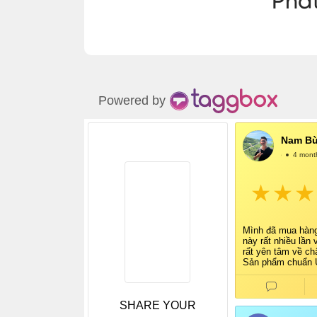
Powered by
Nam Bù
@NamBùi
4 mont
Mình đã mua hàn
này rất nhiều lần 
rất yên tâm về ch
Sản phẩm chuẩn U
tem tag đầy đủ, r
mình cực kỳ tin t
Shop tư vấn nhiệt 
SHARE YOUR
hàng nhanh, đóng
thận. Mỗi lần mu