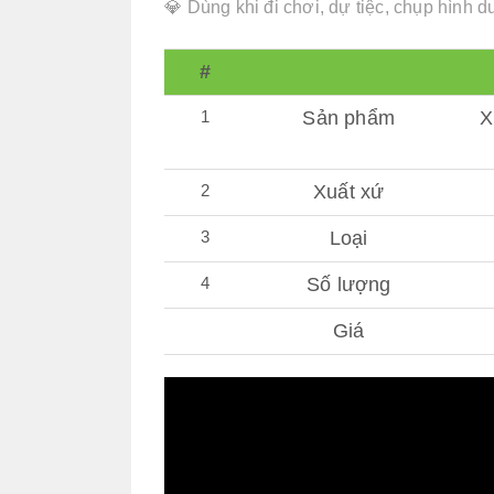
💎 Dùng khi đi chơi, dự tiệc, chụp hình 
#
1
Sản phẩm
X
2
Xuất xứ
3
Loại
4
Số lượng
Giá