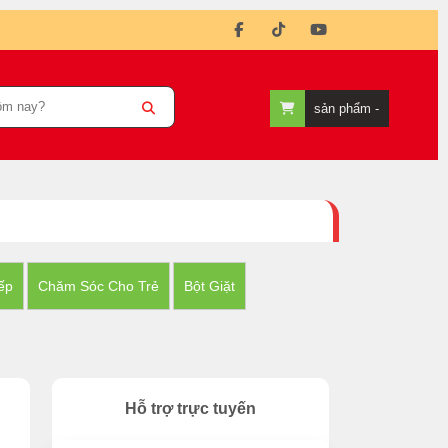
sản phẩm -
ếp
Chăm Sóc Cho Trẻ
Bột Giặt
Hỗ trợ trực tuyến