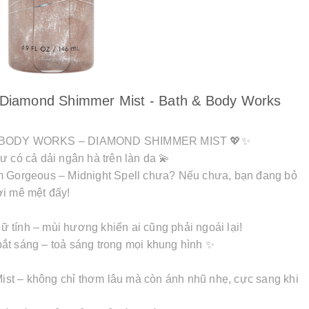
l Diamond Shimmer Mist - Bath & Body Works
& BODY WORKS – DIAMOND SHIMMER MIST 💖✨
ư có cả dải ngân hà trên làn da 💫
m Gorgeous – Midnight Spell chưa? Nếu chưa, bạn đang bỏ
ời mê mệt đấy!
 tính – mùi hương khiến ai cũng phải ngoái lại!
ắt sáng – toả sáng trong mọi khung hình ✨
st – không chỉ thơm lâu mà còn ánh nhũ nhẹ, cực sang khi