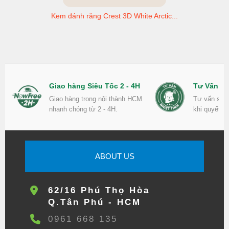
Kem đánh răng Crest 3D White Arctic...
Giao hàng Siêu Tốc 2 - 4H
Tư Vấn Nh
Giao hàng trong nội thành HCM
Tư vấn sản
nhanh chóng từ 2 - 4H.
khi quyết đ
ABOUT US
62/16 Phú Thọ Hòa
Q.Tân Phú - HCM
0961 668 135