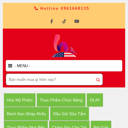
Hotline 0961668135
Hóa Mỹ Phẩm
Thực Phẩm Chức Năng
OLAY
Bánh Kẹo Nhập Khẩu
Dầu Gội Sữa Tắm
Thực Phẩm Nhà Bếp
Chăm Sóc Cho Trẻ
Bột Giặt