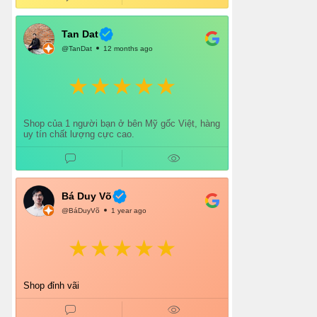
lòng.
Chắc chắn mình sẽ tiếp tục ủng hộ shop lâu dài
và giới thiệu thêm cho bạn bè 👍
Tan Dat
@TanDat
12 months ago
Shop của 1 người bạn ở bên Mỹ gốc Việt, hàng
uy tín chất lượng cực cao.
Bá Duy Võ
@BáDuyVõ
1 year ago
Shop đỉnh vãi