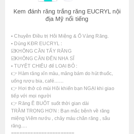
Kem đánh răng trắng răng EUCRYL nội
địa Mỹ nổi tiếng
• Chuyên Điều trị Hôi Miệng & Ố Vàng Răng.
• Dùng KĐR EUCRYL :
☑️KHÔNG CẦN TẨY RĂNG
☑️KHÔNG CẦN ĐẾN NHA SĨ
• TUYỆT CHIÊU để LOẠI BỎ :
👉 Hàm răng xỉn màu, mảng bám do hút thuốc,
uống rượu bia, café……
👉 Hơi thở có mùi Hôi khiến bạn NGẠI khi giao
tiếp với mọi người
👉 Răng Ê BUỐT suốt thời gian dài
TRẦM TRỌNG HƠN : Bạn mắc bệnh về răng
miệng Viêm nướu , chảy máu chân răng , sâu
răng….
=======================