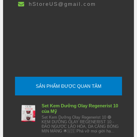
hStoreUS@gmail.com
SẢN PHẨM ĐƯỢC QUAN TÂM
Set Kem Dưỡng Olay Regenerist 10
của Mỹ
Set Kem Dưỡng Olay Regenerist 10 🔴
KEM DƯỠNG OLAY REGENERIST 10 -
ĐẢO NGƯỢC LÃO HÓA, DA CĂNG BÓNG
MỊN MÀNG 🌟🇺🇸 Phá vỡ mọi giới hạ...