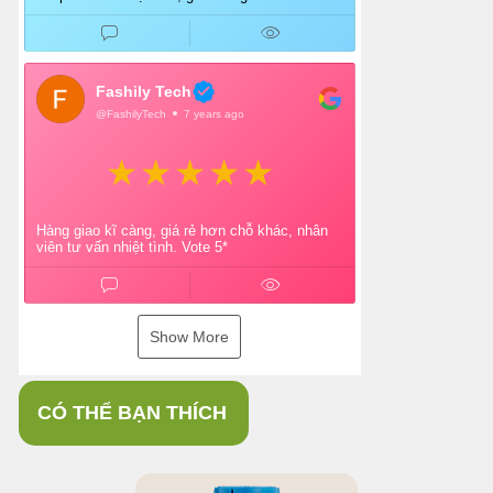
Fashily Tech
@FashilyTech
7 years ago
Hàng giao kĩ càng, giá rẻ hơn chỗ khác, nhân
viên tư vấn nhiệt tình. Vote 5*
Show More
CÓ THỂ BẠN THÍCH