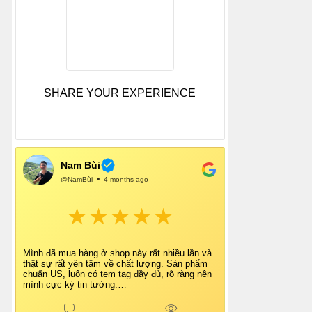
SHARE YOUR EXPERIENCE
Nam Bùi
@NamBùi
4 months ago
Mình đã mua hàng ở shop này rất nhiều lần và
thật sự rất yên tâm về chất lượng. Sản phẩm
chuẩn US, luôn có tem tag đầy đủ, rõ ràng nên
mình cực kỳ tin tưởng.
Shop tư vấn nhiệt tình, giao hàng nhanh, đóng
gói cẩn thận. Mỗi lần mua đều cảm thấy hài