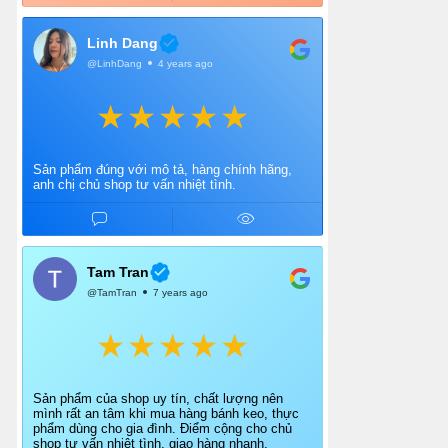
Linh Dang
@LinhDang
4 years ago
Sản phẩm đúng với mô tả, hàng chính hãng,
anh chị chủ shop tư vấn nhiệt tình.
Tam Tran
@TamTran
7 years ago
Sản phẩm của shop uy tín, chất lượng nên
mình rất an tâm khi mua hàng bánh keo, thực
phẩm dùng cho gia đình. Điểm cộng cho chủ
shop tư vấn nhiệt tình, giao hàng nhanh.