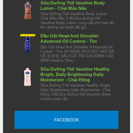
Sữa Dưỡng Thể Vaseline Body
Lotion - Chai Màu Nâu
Sữa Dưỡng Thể Vaseline Body Lotion -
Chai Màu Nâu 💦🌺Sữa dưỡng thể
Vaseline Body Lotion cung cấp cho bạn độ
ẩm dưỡng da tuyệt đối giú...
Dầu Gội Head And Shoulder
Advanced Oil Control - Tím
Dầu Gội Head And Shoulder Advanced Oil
Control - Tím ‼️‼️ HÀNG HOT HOT HOT ĐÃ
VỀ 😍😍😍 DẦU GỘI TRỊ GÀU ĐỈNH CỦA
ĐỈNH Head & Shou...
Sữa Dưỡng Thể Vaseline Healthy
Bright, Daily Brightening Daily
Moisturizer - Chai Hồng
Sữa Dưỡng Thể Vaseline Healthy Bright,
Daily Brightening Daily Moisturizer - Chai
Hồng 💦🌺Sữa dưỡng thể Vaseline Body
Lotion cung cấp...
FACEBOOK