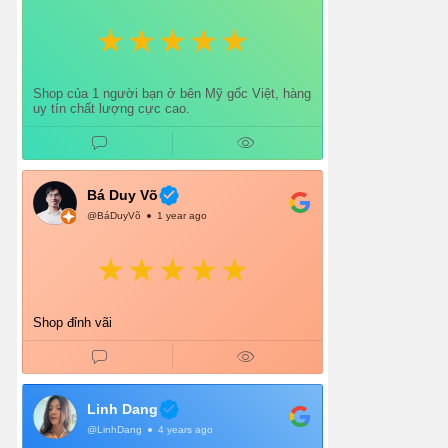
Shop của 1 người bạn ở bên Mỹ gốc Việt, hàng
uy tín chất lượng cực cao.
Bá Duy Võ
@BáDuyVõ
1 year ago
Shop đỉnh vãi
Linh Dang
@LinhDang
4 years ago