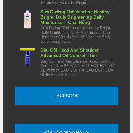
ẩm dưỡng da tuyệt đối giú...
Sữa Dưỡng Thể Vaseline Healthy
Bright, Daily Brightening Daily
Moisturizer - Chai Hồng
Sữa Dưỡng Thể Vaseline Healthy Bright,
Daily Brightening Daily Moisturizer - Chai
Hồng 💦🌺Sữa dưỡng thể Vaseline Body
Lotion cung cấp...
Dầu Gội Head And Shoulder
Advanced Oil Control - Tím
Dầu Gội Head And Shoulder Advanced Oil
Control - Tím ‼️‼️ HÀNG HOT HOT HOT ĐÃ
VỀ 😍😍😍 DẦU GỘI TRỊ GÀU ĐỈNH CỦA
ĐỈNH Head & Shou...
FACEBOOK
ĐỐI TÁC GIAO HÀNG