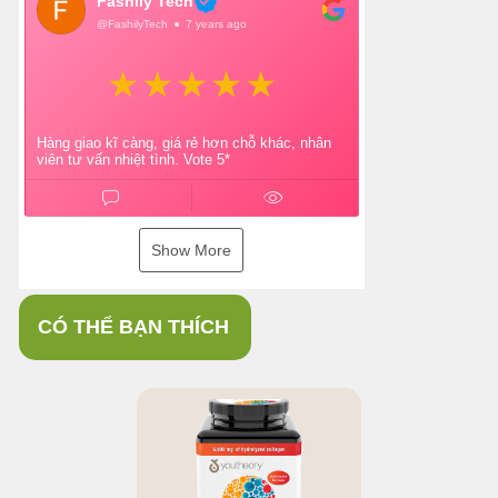
Fashily Tech
@FashilyTech
7 years ago
Hàng giao kĩ càng, giá rẻ hơn chỗ khác, nhân
viên tư vấn nhiệt tình. Vote 5*
Show More
CÓ THỂ BẠN THÍCH