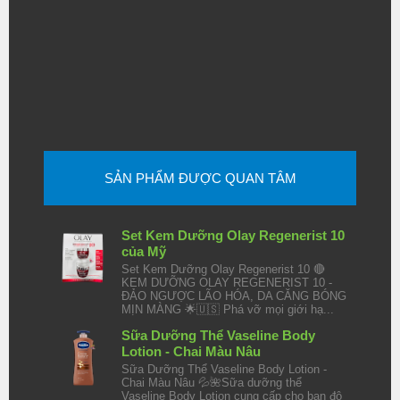
SẢN PHẨM ĐƯỢC QUAN TÂM
Set Kem Dưỡng Olay Regenerist 10
của Mỹ
Set Kem Dưỡng Olay Regenerist 10 🔴
KEM DƯỠNG OLAY REGENERIST 10 -
ĐẢO NGƯỢC LÃO HÓA, DA CĂNG BÓNG
MỊN MÀNG 🌟🇺🇸 Phá vỡ mọi giới hạ...
Sữa Dưỡng Thể Vaseline Body
Lotion - Chai Màu Nâu
Sữa Dưỡng Thể Vaseline Body Lotion -
Chai Màu Nâu 💦🌺Sữa dưỡng thể
Vaseline Body Lotion cung cấp cho bạn độ