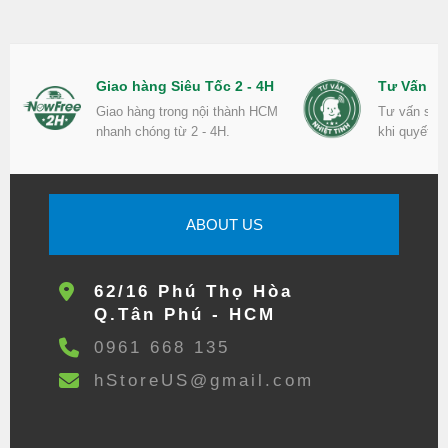
Giao hàng Siêu Tốc 2 - 4H
Tư Vấn Nh
Giao hàng trong nội thành HCM
Tư vấn sản
nhanh chóng từ 2 - 4H.
khi quyết đ
ABOUT US
62/16 Phú Thọ Hòa
Q.Tân Phú - HCM
0961 668 135
hStoreUS@gmail.com