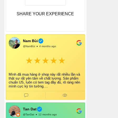
SHARE YOUR EXPERIENCE
Nam Bùi
@NamBùi
4 months ago
Mình đã mua hàng ở shop này rất nhiều lần và
thật sự rất yên tâm về chất lượng. Sản phẩm
chuẩn US, luôn có tem tag đầy đủ, rõ ràng nên
mình cực kỳ tin tưởng.
Shop tư vấn nhiệt tình, giao hàng nhanh, đóng
gói cẩn thận. Mỗi lần mua đều cảm thấy hài
lòng.
Chắc chắn mình sẽ tiếp tục ủng hộ shop lâu dài
và giới thiệu thêm cho bạn bè 👍
Tan Dat
@TanDat
12 months ago