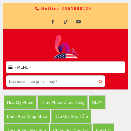
Hotline 0961668135
Hóa Mỹ Phẩm
Thực Phẩm Chức Năng
OLAY
Bánh Kẹo Nhập Khẩu
Dầu Gội Sữa Tắm
Thực Phẩm Nhà Bếp
Chăm Sóc Cho Trẻ
Bột Giặt