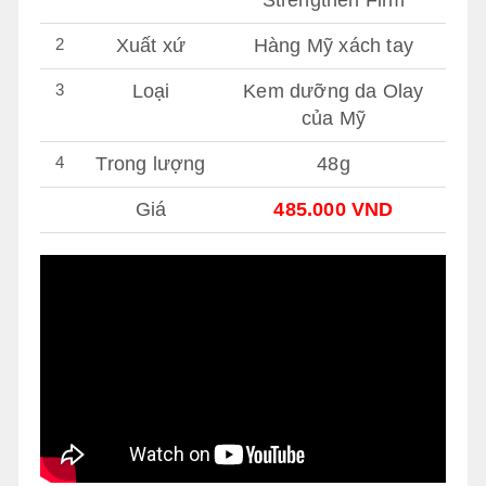
Strengthen Firm
2
Xuất xứ
Hàng Mỹ xách tay
3
Loại
Kem dưỡng da Olay
của Mỹ
4
Trong lượng
48g
Giá
485.000 VND