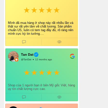
Mình đã mua hàng ở shop này rất nhiều lần và
thật sự rất yên tâm về chất lượng. Sản phẩm
chuẩn US, luôn có tem tag đầy đủ, rõ ràng nên
mình cực kỳ tin tưởng.
Shop tư vấn nhiệt tình, giao hàng nhanh, đóng
gói cẩn thận. Mỗi lần mua đều cảm thấy hài
lòng.
Chắc chắn mình sẽ tiếp tục ủng hộ shop lâu dài
và giới thiệu thêm cho bạn bè 👍
Tan Dat
@TanDat
12 months ago
Shop của 1 người bạn ở bên Mỹ gốc Việt, hàng
uy tín chất lượng cực cao.