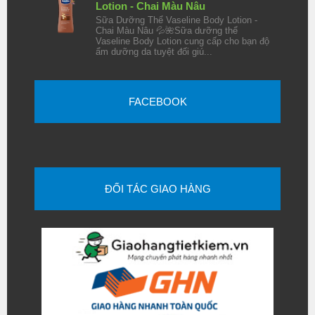
Lotion - Chai Màu Nâu
Sữa Dưỡng Thể Vaseline Body Lotion -
Chai Màu Nâu 💦🌺Sữa dưỡng thể
Vaseline Body Lotion cung cấp cho bạn độ
ẩm dưỡng da tuyệt đối giú...
FACEBOOK
ĐỐI TÁC GIAO HÀNG