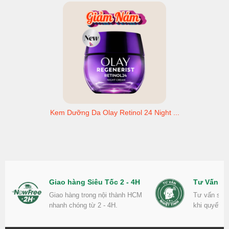
Kem Dưỡng Da Olay Retinol 24 Night ...
Giao hàng Siêu Tốc 2 - 4H
Tư Vấn Nh
Giao hàng trong nội thành HCM
Tư vấn sản
nhanh chóng từ 2 - 4H.
khi quyết đ