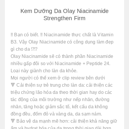
Kem Dưỡng Da Olay Niacinamide
Strengthen Firm
‼️ Bạn có biết. ‼ Niacinamide thực chất là Vitamin
B3. Vậy Olay Niacinamide có công dụng làm đẹp
gì cho da ⁉️⁉️
Olay Niacinamide sẽ có thành phần Niacinamide
nhiều gấp đôi so với Niacinamide + Peptide 24.
Loại này giành cho làn da khỏe.
Mọi người có thể xem ở clip review bên dưới
🔻 Cải thiện sự trẻ trung cho làn da: cải thiện các
triệu chứng lão hóa da theo thời gian hay do các
tác động của môi trường như nếp nhăn, đường
nhăn, tăng hoặc giảm sắc tố, kết cấu da không
đồng đều, đốm đỏ và vàng da, da sạm nám.
🔻 Bảo vệ da mạnh mẽ hơn: cải thiện khả năng giữ
ẩm và hydrat hóa của da trong thời gian dài hơn,