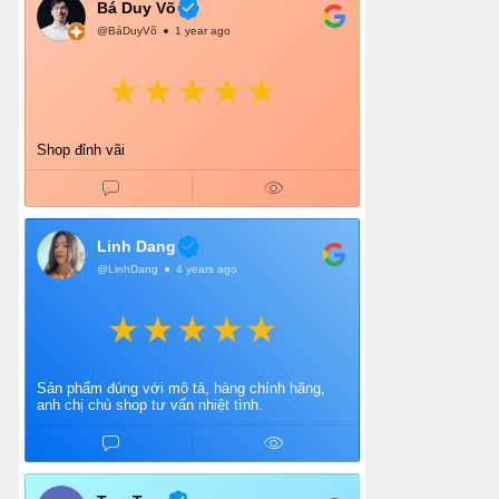
Bá Duy Võ
@BáDuyVõ
1 year ago
Shop đỉnh vãi
Linh Dang
@LinhDang
4 years ago
Sản phẩm đúng với mô tả, hàng chính hãng,
anh chị chủ shop tư vấn nhiệt tình.