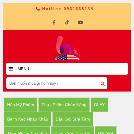
Hotline 0961668135
Hóa Mỹ Phẩm
Thực Phẩm Chức Năng
OLAY
Bánh Kẹo Nhập Khẩu
Dầu Gội Sữa Tắm
Thực Phẩm Nhà Bếp
Chăm Sóc Cho Trẻ
Bột Giặt