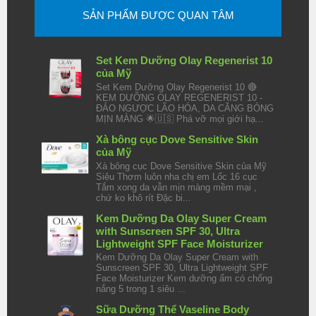
SẢN PHẨM ĐƯỢC QUAN TÂM
Set Kem Dưỡng Olay Regenerist 10
của Mỹ
Set Kem Dưỡng Olay Regenerist 10 🔴
KEM DƯỠNG OLAY REGENERIST 10 -
ĐẢO NGƯỢC LÃO HÓA, DA CĂNG BÓNG
MỊN MÀNG 🌟🇺🇸 Phá vỡ mọi giới hạ...
Xà bông cục Dove Sensitive Skin
của Mỹ
Xà bông cục Dove Sensitive Skin của Mỹ
Siêu Thơm luôn nha chị em Lốc 16 cục
Tắm xong da vẫn mịn màng mềm mại ,
chứ ko khô rít Đặc bi...
Kem Dưỡng Da Olay Super Cream
with Sunscreen SPF 30, Ultra
Lightweight SPF Face Moisturizer
Kem Dưỡng Da Olay Super Cream with
Sunscreen SPF 30, Ultra Lightweight SPF
Face Moisturizer Kem dưỡng ẩm có chống
nắng 5 trong 1 siêu ...
Sữa Dưỡng Thể Vaseline Body