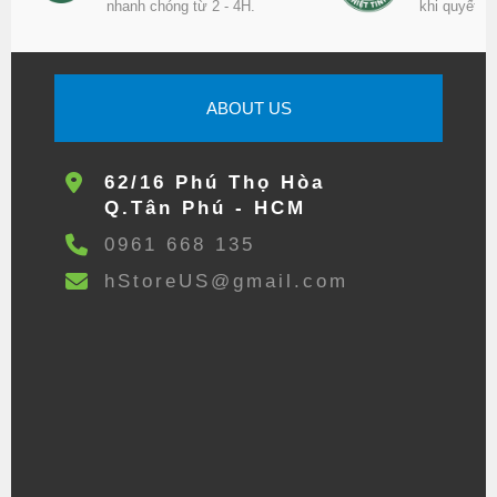
nhanh chóng từ 2 - 4H.
khi quyết đ
ABOUT US
62/16 Phú Thọ Hòa
Q.Tân Phú - HCM
0961 668 135
hStoreUS@gmail.com