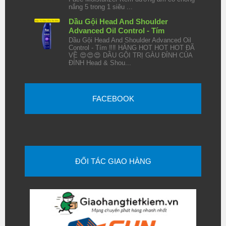
nắng 5 trong 1 siêu ...
Dầu Gội Head And Shoulder
Advanced Oil Control - Tím
Dầu Gội Head And Shoulder Advanced Oil
Control - Tím ‼️‼️ HÀNG HOT HOT HOT ĐÃ
VỀ 😍😍😍 DẦU GỘI TRỊ GÀU ĐỈNH CỦA
ĐỈNH Head & Shou...
FACEBOOK
ĐỐI TÁC GIAO HÀNG