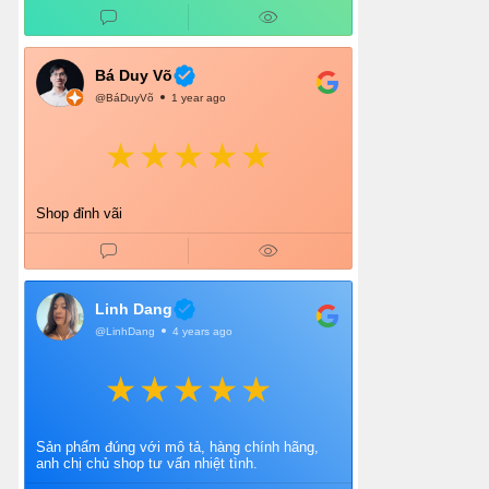
Bá Duy Võ
@BáDuyVõ
1 year ago
Shop đỉnh vãi
Linh Dang
@LinhDang
4 years ago
Sản phẩm đúng với mô tả, hàng chính hãng,
anh chị chủ shop tư vấn nhiệt tình.