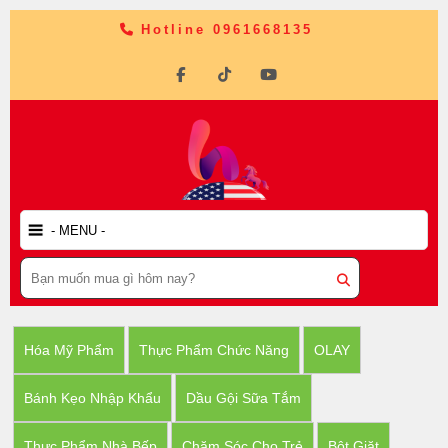
Hotline 0961668135
Hóa Mỹ Phẩm
Thực Phẩm Chức Năng
OLAY
Bánh Kẹo Nhập Khẩu
Dầu Gội Sữa Tắm
Thực Phẩm Nhà Bếp
Chăm Sóc Cho Trẻ
Bột Giặt