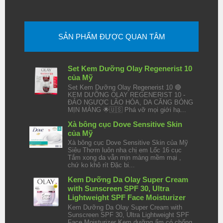
SẢN PHẨM ĐƯỢC QUAN TÂM
Set Kem Dưỡng Olay Regenerist 10
của Mỹ
Set Kem Dưỡng Olay Regenerist 10 🔴
KEM DƯỠNG OLAY REGENERIST 10 -
ĐẢO NGƯỢC LÃO HÓA, DA CĂNG BÓNG
MỊN MÀNG 🌟🇺🇸 Phá vỡ mọi giới hạ...
Xà bông cục Dove Sensitive Skin
của Mỹ
Xà bông cục Dove Sensitive Skin của Mỹ
Siêu Thơm luôn nha chị em Lốc 16 cục
Tắm xong da vẫn mịn màng mềm mại ,
chứ ko khô rít Đặc bi...
Kem Dưỡng Da Olay Super Cream
with Sunscreen SPF 30, Ultra
Lightweight SPF Face Moisturizer
Kem Dưỡng Da Olay Super Cream with
Sunscreen SPF 30, Ultra Lightweight SPF
Face Moisturizer Kem dưỡng ẩm có chống