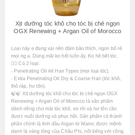
Xịt dưỡng tóc khô cho tóc bị chẻ ngọn
OGX Renewing + Argan Oil of Morocco
Loại này e đang xài nên đảm bảo thích, ngon bổ rẻ
mọi ng ạ. Dùng mãi ko hết luôn ấy. Ko hề bết tóc.
👉🏻 Có 2 loại:
- Penetrating Oil All Hair Types (mọi loại tóc).
- Extra Penetrating Oil Dry & Coarse Hair (tóc khô,
thô ráp, hư tổn).
🍃🍃 Xịt dưỡng tóc khô cho tóc bị chẻ ngọn OGX
Renewing + Argan Oil of Morocco là sản phẩm
dành riêng cho mái tóc khô, xơ rối và hư tổn cần
được nuôi dưỡng và phục hồi. Sản phẩm có thành
phần chính là tinh dầu Argan từ Maroc được mệnh
danh là vàng lỏng của Châu Phi, nổi tiếng với công