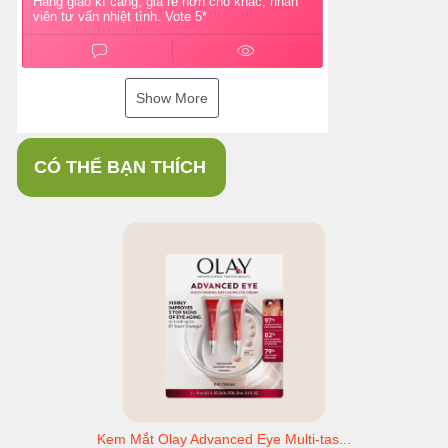
Hàng giao kĩ càng, giá rẻ hơn chỗ khác, nhân
viên tư vấn nhiệt tình. Vote 5*
Show More
CÓ THỂ BẠN THÍCH
Kem Mắt Olay Advanced Eye Multi-tas...