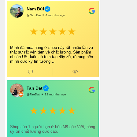
Nam Bùi
@NamBùi
4 months ago
Mình đã mua hàng ở shop này rất nhiều lần và
thật sự rất yên tâm về chất lượng. Sản phẩm
chuẩn US, luôn có tem tag đầy đủ, rõ ràng nên
mình cực kỳ tin tưởng.
Shop tư vấn nhiệt tình, giao hàng nhanh, đóng
gói cẩn thận. Mỗi lần mua đều cảm thấy hài
lòng.
Chắc chắn mình sẽ tiếp tục ủng hộ shop lâu dài
và giới thiệu thêm cho bạn bè 👍
Tan Dat
@TanDat
12 months ago
Shop của 1 người bạn ở bên Mỹ gốc Việt, hàng
uy tín chất lượng cực cao.