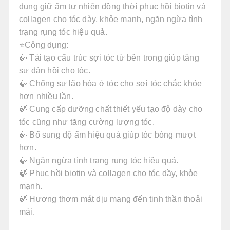
dụng giữ ẩm tự nhiên đồng thời phục hồi biotin và
collagen cho tóc dày, khỏe mạnh, ngăn ngừa tình
trạng rụng tóc hiệu quả.
⭐Công dụng:
🍃 Tái tạo cấu trúc sợi tóc từ bên trong giúp tăng
sự đàn hồi cho tóc.
🍃 Chống sự lão hóa ở tóc cho sợi tóc chắc khỏe
hơn nhiều lần.
🍃 Cung cấp dưỡng chất thiết yếu tạo độ dày cho
tóc cũng như tăng cường lượng tóc.
🍃 Bổ sung độ ẩm hiệu quả giúp tóc bóng mượt
hơn.
🍃 Ngăn ngừa tình trạng rụng tóc hiệu quả.
🍃 Phục hồi biotin và collagen cho tóc dầy, khỏe
mạnh.
🍃 Hương thơm mát dịu mang đến tinh thần thoải
mái.