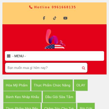
Hotline 0961668135
Hóa Mỹ Phẩm
Thực Phẩm Chức Năng
OLAY
Bánh Kẹo Nhập Khẩu
Dầu Gội Sữa Tắm
Thực Phẩm Nhà Bếp
Chăm Sóc Cho Trẻ
Bột Giặt