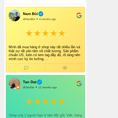
Nam Bùi
@NamBùi
4 months ago
Mình đã mua hàng ở shop này rất nhiều lần và
thật sự rất yên tâm về chất lượng. Sản phẩm
chuẩn US, luôn có tem tag đầy đủ, rõ ràng nên
mình cực kỳ tin tưởng.
Shop tư vấn nhiệt tình, giao hàng nhanh, đóng
gói cẩn thận. Mỗi lần mua đều cảm thấy hài
lòng.
Chắc chắn mình sẽ tiếp tục ủng hộ shop lâu dài
và giới thiệu thêm cho bạn bè 👍
Tan Dat
@TanDat
12 months ago
Shop của 1 người bạn ở bên Mỹ gốc Việt, hàng