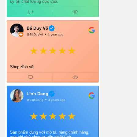
uy tín chất lượng cực cao.
Bá Duy Võ
@BáDuyVõ
1 year ago
Shop đỉnh vãi
Linh Dang
@LinhDang
4 years ago
Sản phẩm đúng với mô tả, hàng chính hãng,
anh chị chủ shop tư vấn nhiệt tình.