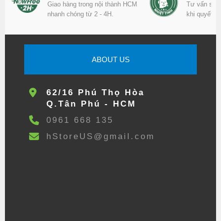
Giao hàng trong nội thành HCM
Tư vấn sản
nhanh chóng từ 2 - 4H.
khi quyết đ
ABOUT US
62/16 Phú Thọ Hòa
Q.Tân Phú - HCM
0961 668 135
hStoreUS@gmail.com