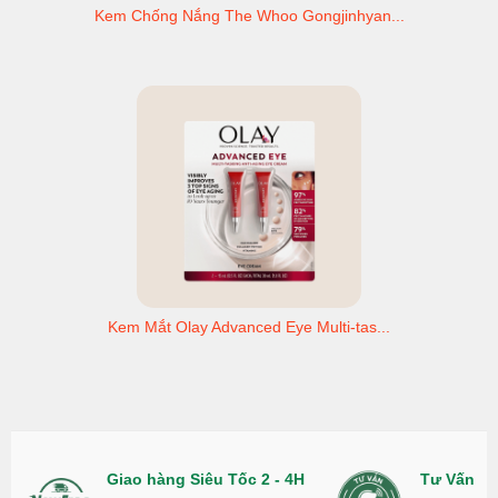
Kem Chống Nắng The Whoo Gongjinhyan...
Kem Mắt Olay Advanced Eye Multi-tas...
Giao hàng Siêu Tốc 2 - 4H
Tư Vấn Nh