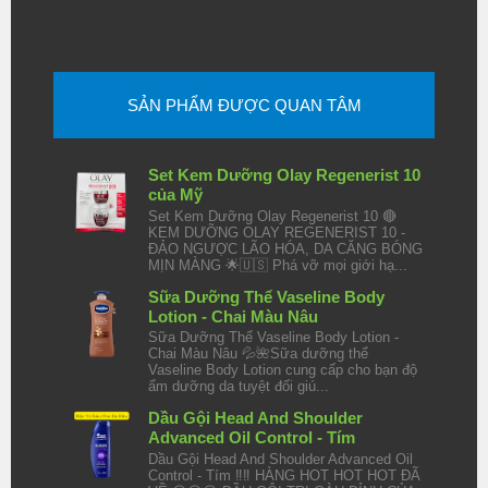
SẢN PHẨM ĐƯỢC QUAN TÂM
Set Kem Dưỡng Olay Regenerist 10
của Mỹ
Set Kem Dưỡng Olay Regenerist 10 🔴
KEM DƯỠNG OLAY REGENERIST 10 -
ĐẢO NGƯỢC LÃO HÓA, DA CĂNG BÓNG
MỊN MÀNG 🌟🇺🇸 Phá vỡ mọi giới hạ...
Sữa Dưỡng Thể Vaseline Body
Lotion - Chai Màu Nâu
Sữa Dưỡng Thể Vaseline Body Lotion -
Chai Màu Nâu 💦🌺Sữa dưỡng thể
Vaseline Body Lotion cung cấp cho bạn độ
ẩm dưỡng da tuyệt đối giú...
Dầu Gội Head And Shoulder
Advanced Oil Control - Tím
Dầu Gội Head And Shoulder Advanced Oil
Control - Tím ‼️‼️ HÀNG HOT HOT HOT ĐÃ