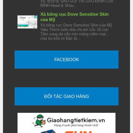
VỀ 😍😍😍 DẦU GỘI TRỊ GÀU ĐỈNH CỦA
ĐỈNH Head & Shou...
Xà bông cục Dove Sensitive Skin
của Mỹ
Xà bông cục Dove Sensitive Skin của Mỹ
Siêu Thơm luôn nha chị em Lốc 16 cục
Tắm xong da vẫn mịn màng mềm mại ,
chứ ko khô rít Đặc bi...
FACEBOOK
ĐỐI TÁC GIAO HÀNG