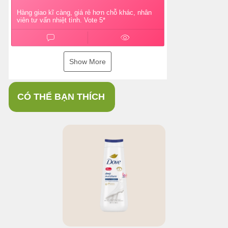
Hàng giao kĩ càng, giá rẻ hơn chỗ khác, nhân
viên tư vấn nhiệt tình. Vote 5*
Show More
CÓ THỂ BẠN THÍCH