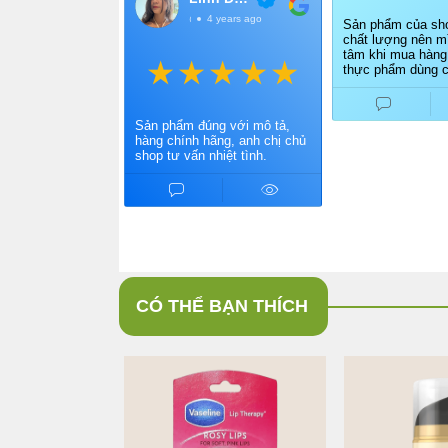
@LinhDang
4 years ago
Sản phẩm của sho
chất lượng nên mì
tâm khi mua hàng
thực phẩm dùng c
Điểm cộng cho ch
vấn nhiệt tình, gi
nhanh.
Sản phẩm đúng với mô tả,
hàng chính hãng, anh chị chủ
shop tư vấn nhiệt tình.
CÓ THỂ BẠN THÍCH