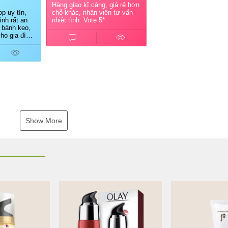
Hàng giao kĩ càng, giá rẻ hơn
p uy tín,
chỗ khác, nhân viên tư vấn
nh rất an
nhiệt tình. Vote 5*
 bánh keo,
ho gia đình.
ủ shop tư
ao hàng
Show More