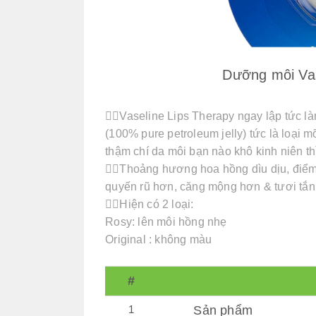
Dưỡng môi Vase
👉🏻Vaseline Lips Therapy ngay lập tức
(100% pure petroleum jelly) tức là loại 
thậm chí da môi bạn nào khô kinh niên th
👉🏻Thoảng hương hoa hồng dìu dịu, điểm
quyến rũ hơn, căng mộng hơn & tươi tắn
👉🏻Hiện có 2 loại:
Rosy: lên môi hồng nhẹ
Original : không màu
#
1
Sản phẩm