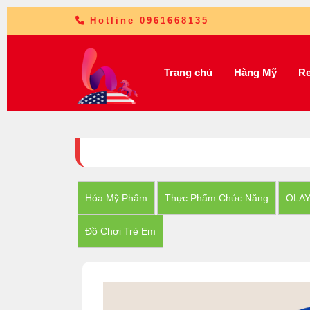
Hotline 0961668135
Trang chủ
Hàng Mỹ
Re
Hóa Mỹ Phẩm
Thực Phẩm Chức Năng
OLA
Đồ Chơi Trẻ Em