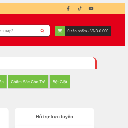
0
sản phẩm -
VND 0.000
ếp
Chăm Sóc Cho Trẻ
Bột Giặt
Hỗ trợ trực tuyến