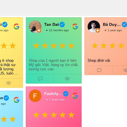
i
Tan Dat
Bá Duy Võ
hs ago
@TanDat
12 months ago
@BáDuyVõ
1 year ago
g ở shop
Shop của 1 người bạn ở bên
Shop đỉnh vãi
và thật sự
Mỹ gốc Việt, hàng uy tín chất
ất lượng.
lượng cực cao.
S, luôn có
õ ràng nên
ưởng.
tình, giao
 gói cẩn
Fashily Tech
a đều cảm
an
@FashilyTech
7 years ago
 tiếp tục
s ago
i và giới
n bè 👍