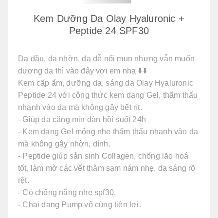
Kem Dưỡng Da Olay Hyaluronic +
Peptide 24 SPF30
Da dầu, da nhờn, da dễ nổi mụn nhưng vẫn muốn
dương da thì vào đây vơi em nha ⬇️⬇️
Kem cấp ẩm, dưỡng da, sáng da Olay Hyaluronic
Peptide 24 với công thức kem dạng Gel, thẩm thấu
nhanh vào da mà không gây bết rít.
- Giúp da căng mịn đàn hồi suốt 24h
- Kem dạng Gel mỏng nhẹ thẩm thấu nhanh vào da
mà không gây nhờn, dính.
- Peptide giúp sản sinh Collagen, chống lão hoá
tốt, làm mờ các vết thâm sạm nám nhẹ, da sáng rõ
rệt.
- Có chống nắng nhẹ spf30.
- Chai dạng Pump vô cùng tiện lợi.