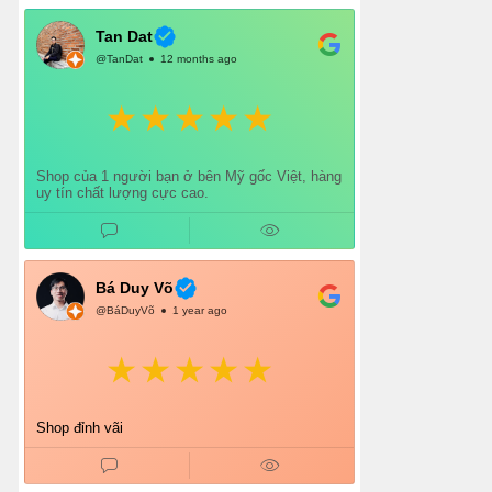
Chắc chắn mình sẽ tiếp tục ủng hộ shop lâu dài
và giới thiệu thêm cho bạn bè 👍
Tan Dat
@TanDat
12 months ago
Shop của 1 người bạn ở bên Mỹ gốc Việt, hàng
uy tín chất lượng cực cao.
Bá Duy Võ
@BáDuyVõ
1 year ago
Shop đỉnh vãi