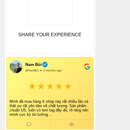
SHARE YOUR EXPERIENCE
Nam Bùi
@NamBùi
4 months ago
Mình đã mua hàng ở shop này rất nhiều lần và
thật sự rất yên tâm về chất lượng. Sản phẩm
chuẩn US, luôn có tem tag đầy đủ, rõ ràng nên
mình cực kỳ tin tưởng.
Shop tư vấn nhiệt tình, giao hàng nhanh, đóng
gói cẩn thận. Mỗi lần mua đều cảm thấy hài
lòng.