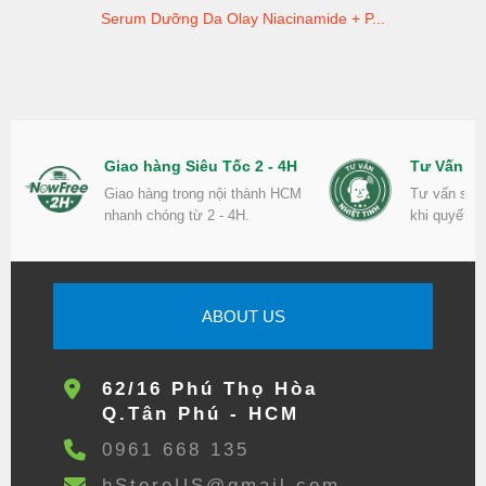
Serum Dưỡng Da Olay Niacinamide + P...
Giao hàng Siêu Tốc 2 - 4H
Tư Vấn Nh
Giao hàng trong nội thành HCM
Tư vấn sản
nhanh chóng từ 2 - 4H.
khi quyết đ
ABOUT US
62/16 Phú Thọ Hòa
Q.Tân Phú - HCM
0961 668 135
hStoreUS@gmail.com