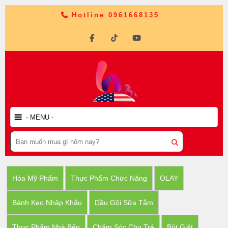
Hotline 0961668135
Hóa Mỹ Phẩm
Thực Phẩm Chức Năng
OLAY
Bánh Kẹo Nhập Khẩu
Dầu Gội Sữa Tắm
Thực Phẩm Nhà Bếp
Chăm Sóc Cho Trẻ
Bột Giặt