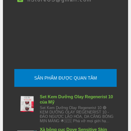
SẢN PHẨM ĐƯỢC QUAN TÂM
Set Kem Dưỡng Olay Regenerist 10
của Mỹ
Set Kem Dưỡng Olay Regenerist 10 🔴
KEM DƯỠNG OLAY REGENERIST 10 -
ĐẢO NGƯỢC LÃO HÓA, DA CĂNG BÓNG
MỊN MÀNG 🌟🇺🇸 Phá vỡ mọi giới hạ...
Xà bông cục Dove Sensitive Skin