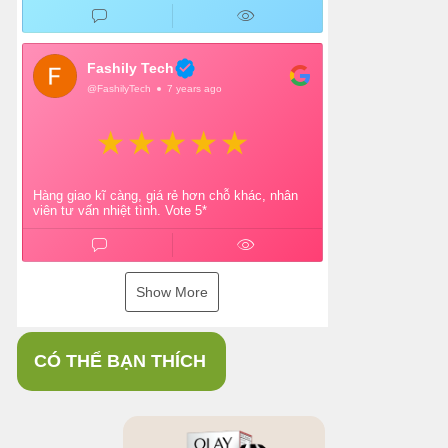
Fashily Tech
@FashilyTech
7 years ago
Hàng giao kĩ càng, giá rẻ hơn chỗ khác, nhân
viên tư vấn nhiệt tình. Vote 5*
Show More
CÓ THỂ BẠN THÍCH