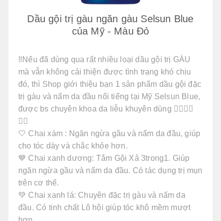
Dầu gội trị gàu ngăn gàu Selsun Blue
của Mỹ - Màu Đỏ
‼️Nếu đã dùng qua rất nhiều loại dầu gội trị GÀU
mà vẫn không cải thiện được tình trạng khó chịu
đó, thì Shop giới thiệu bạn 1 sản phẩm dầu gội đặc
trị gàu và nấm da đầu nổi tiếng tại Mỹ Selsun Blue,
được bs chuyên khoa da liễu khuyên dùng 👍🏻👍🏻
👍🏻
🤍 Chai xám : Ngăn ngừa gầu và nấm da đầu, giúp
cho tóc dày và chắc khỏe hơn.
💙 Chai xanh dương: Tắm Gội Xả 3trong1. Giúp
ngăn ngừa gầu và nấm da đầu. Có tác dụng trị mụn
trên cơ thể.
💚 Chai xanh lá: Chuyên đặc trị gàu và nấm da
đầu. Có tinh chất Lô hội giúp tóc khô mềm mượt
hơn.