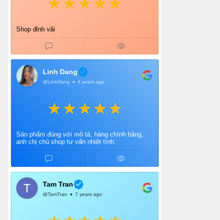
Shop đỉnh vãi
Linh Dang
@LinhDang
4 years ago
Sản phẩm đúng với mô tả, hàng chính hãng,
anh chị chủ shop tư vấn nhiệt tình.
Tam Tran
@TamTran
7 years ago