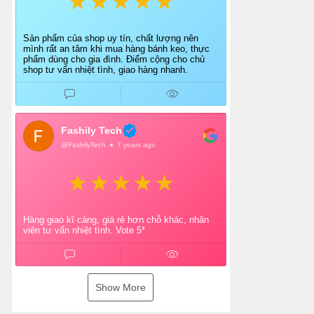
Sản phẩm của shop uy tín, chất lượng nên
mình rất an tâm khi mua hàng bánh keo, thực
phẩm dùng cho gia đình. Điểm cộng cho chủ
shop tư vấn nhiệt tình, giao hàng nhanh.
Fashily Tech
@FashilyTech
7 years ago
Hàng giao kĩ càng, giá rẻ hơn chỗ khác, nhân
viên tư vấn nhiệt tình. Vote 5*
Show More