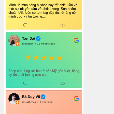
Mình đã mua hàng ở shop này rất nhiều lần và
thật sự rất yên tâm về chất lượng. Sản phẩm
chuẩn US, luôn có tem tag đầy đủ, rõ ràng nên
mình cực kỳ tin tưởng.
Shop tư vấn nhiệt tình, giao hàng nhanh, đóng
gói cẩn thận. Mỗi lần mua đều cảm thấy hài
lòng.
Chắc chắn mình sẽ tiếp tục ủng hộ shop lâu dài
và giới thiệu thêm cho bạn bè 👍
Tan Dat
@TanDat
12 months ago
Shop của 1 người bạn ở bên Mỹ gốc Việt, hàng
uy tín chất lượng cực cao.
Bá Duy Võ
@BáDuyVõ
1 year ago