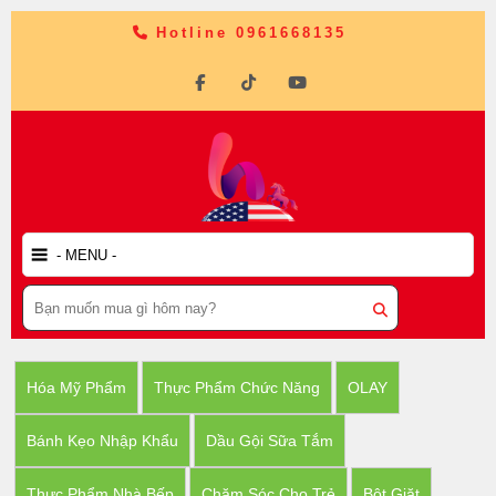
Hotline 0961668135
Hóa Mỹ Phẩm
Thực Phẩm Chức Năng
OLAY
Bánh Kẹo Nhập Khẩu
Dầu Gội Sữa Tắm
Thực Phẩm Nhà Bếp
Chăm Sóc Cho Trẻ
Bột Giặt