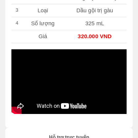
3
Loại
Dầu gội trị gàu
4
Số lượng
325 mL
Giá
320.000 VND
Hỗ trợ trực tuyến