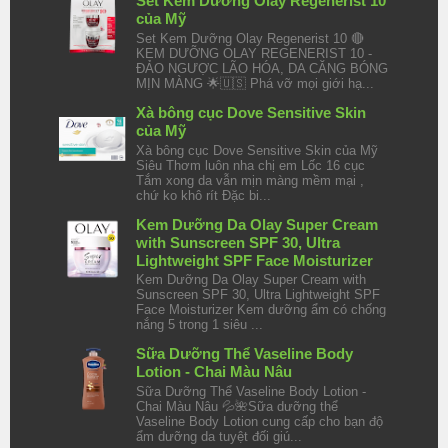
Set Kem Dưỡng Olay Regenerist 10
của Mỹ
Set Kem Dưỡng Olay Regenerist 10 🔴
KEM DƯỠNG OLAY REGENERIST 10 -
ĐẢO NGƯỢC LÃO HÓA, DA CĂNG BÓNG
MỊN MÀNG 🌟🇺🇸 Phá vỡ mọi giới hạ...
Xà bông cục Dove Sensitive Skin
của Mỹ
Xà bông cục Dove Sensitive Skin của Mỹ
Siêu Thơm luôn nha chị em Lốc 16 cục
Tắm xong da vẫn mịn màng mềm mại ,
chứ ko khô rít Đặc bi...
Kem Dưỡng Da Olay Super Cream
with Sunscreen SPF 30, Ultra
Lightweight SPF Face Moisturizer
Kem Dưỡng Da Olay Super Cream with
Sunscreen SPF 30, Ultra Lightweight SPF
Face Moisturizer Kem dưỡng ẩm có chống
nắng 5 trong 1 siêu ...
Sữa Dưỡng Thể Vaseline Body
Lotion - Chai Màu Nâu
Sữa Dưỡng Thể Vaseline Body Lotion -
Chai Màu Nâu 💦🌺Sữa dưỡng thể
Vaseline Body Lotion cung cấp cho bạn độ
ẩm dưỡng da tuyệt đối giú...