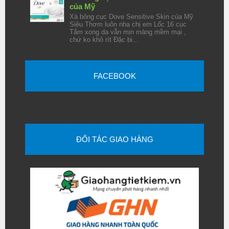
của Mỹ
Xà bông cục Dove Sensitive Skin của Mỹ
Siêu Thơm luôn nha chị em Lốc 16 cục
Tắm xong da vẫn mịn màng mềm mại ,
chứ ko khô rít Đặc bi...
FACEBOOK
ĐỐI TÁC GIAO HÀNG