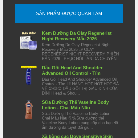
SẢN PHẨM ĐƯỢC QUAN TÂM
Kem Dưỡng Da Olay Regenerist
Night Recovery Mẫu 2026
Kem Dưỡng Da Olay Regenerist Night
Recovery Mẫu 2026 🌙 OLAY
REGENERIST NIGHT RECOVERY PHIÊN
BẢN 2026 - PHỤC HỒI LÀN DA CHUYÊN
SÂU TRO...
Dầu Gội Head And Shoulder
Advanced Oil Control - Tím
Dầu Gội Head And Shoulder Advanced Oil
Control - Tím ‼️‼️ HÀNG HOT HOT HOT ĐÃ
VỀ 😍😍😍 DẦU GỘI TRỊ GÀU ĐỈNH CỦA
ĐỈNH Head & Shou...
Sữa Dưỡng Thể Vaseline Body
Lotion - Chai Màu Nâu
Sữa Dưỡng Thể Vaseline Body Lotion -
Chai Màu Nâu 💦🌺Sữa dưỡng thể
Vaseline Body Lotion cung cấp cho bạn độ
ẩm dưỡng da tuyệt đối giú...
Xà bông cục Dove Sensitive Skin