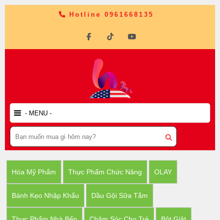
Hotline 0961668135
Hóa Mỹ Phẩm
Thực Phẩm Chức Năng
OLAY
Bánh Kẹo Nhập Khẩu
Dầu Gội Sữa Tắm
Thực Phẩm Nhà Bếp
Chăm Sóc Cho Trẻ
Bột Giặt