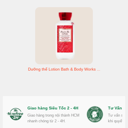
Dưỡng thể Lotion Bath & Body Works ...
Giao hàng Siêu Tốc 2 - 4H
Tư Vấn Nh
Giao hàng trong nội thành HCM
Tư vấn sản
nhanh chóng từ 2 - 4H.
khi quyết đ