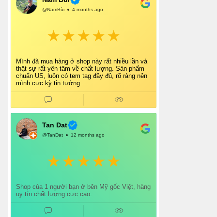
@NamBùi
4 months ago
Mình đã mua hàng ở shop này rất nhiều lần và
thật sự rất yên tâm về chất lượng. Sản phẩm
chuẩn US, luôn có tem tag đầy đủ, rõ ràng nên
mình cực kỳ tin tưởng.
Shop tư vấn nhiệt tình, giao hàng nhanh, đóng
gói cẩn thận. Mỗi lần mua đều cảm thấy hài
lòng.
Chắc chắn mình sẽ tiếp tục ủng hộ shop lâu dài
và giới thiệu thêm cho bạn bè 👍
Tan Dat
@TanDat
12 months ago
Shop của 1 người bạn ở bên Mỹ gốc Việt, hàng
uy tín chất lượng cực cao.