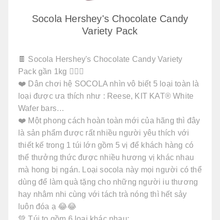
Socola Hershey's Chocolate Candy
Variety Pack
🍫 Socola Hershey's Chocolate Candy Variety
Pack gần 1kg 😵‍💫💚
❤️ Dân chơi hệ SOCOLA nhìn vô biết 5 loại toàn là
loại được ưa thích như : Reese, KIT KAT® White
Wafer bars…
❤️ Một phong cách hoàn toàn mới của hãng thì đây
là sản phẩm được rất nhiều người yêu thích với
thiết kế trong 1 túi lớn gồm 5 vị để khách hàng có
thể thưởng thức được nhiều hương vị khác nhau
mà hong bị ngán. Loại socola này mọi người có thể
dùng để làm quà tặng cho những người iu thương
hay nhâm nhi cùng với tách trà nóng thì hết sảy
luôn đóa ạ 😂😂
💚 Túi to gồm 6 loại khác nhau: