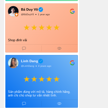
Bá Duy Võ
@BáDuyVõ
1 year ago
Shop đỉnh vãi
Linh Dang
@LinhDang
4 years ago
Sản phẩm đúng với mô tả, hàng chính hãng,
anh chị chủ shop tư vấn nhiệt tình.