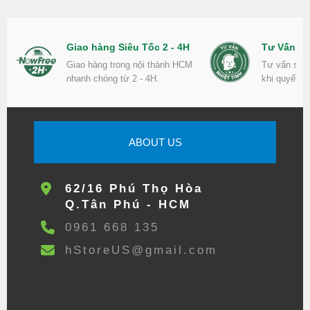
Giao hàng Siêu Tốc 2 - 4H
Tư Vấn Nh
Giao hàng trong nội thành HCM
Tư vấn sản
nhanh chóng từ 2 - 4H.
khi quyết đ
ABOUT US
62/16 Phú Thọ Hòa
Q.Tân Phú - HCM
0961 668 135
hStoreUS@gmail.com