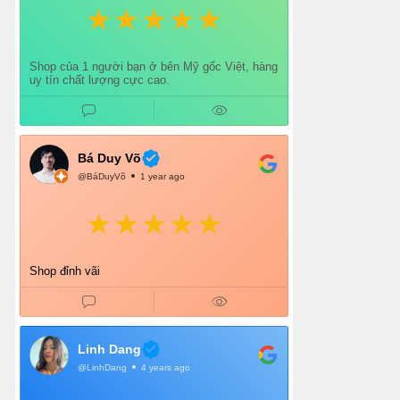
Shop của 1 người bạn ở bên Mỹ gốc Việt, hàng
uy tín chất lượng cực cao.
Bá Duy Võ
@BáDuyVõ
1 year ago
Shop đỉnh vãi
Linh Dang
@LinhDang
4 years ago