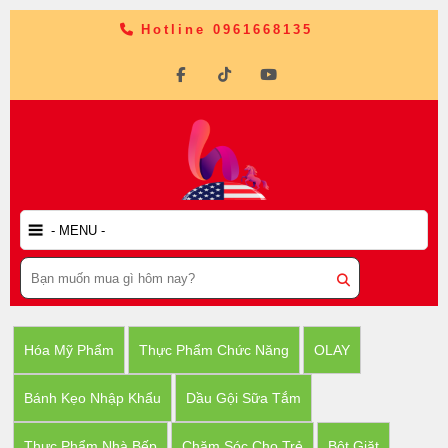
Hotline 0961668135
Hóa Mỹ Phẩm
Thực Phẩm Chức Năng
OLAY
Bánh Kẹo Nhập Khẩu
Dầu Gội Sữa Tắm
Thực Phẩm Nhà Bếp
Chăm Sóc Cho Trẻ
Bột Giặt