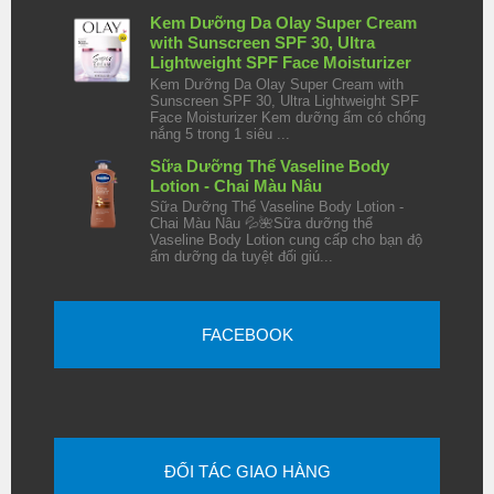
Kem Dưỡng Da Olay Super Cream
with Sunscreen SPF 30, Ultra
Lightweight SPF Face Moisturizer
Kem Dưỡng Da Olay Super Cream with
Sunscreen SPF 30, Ultra Lightweight SPF
Face Moisturizer Kem dưỡng ẩm có chống
nắng 5 trong 1 siêu ...
Sữa Dưỡng Thể Vaseline Body
Lotion - Chai Màu Nâu
Sữa Dưỡng Thể Vaseline Body Lotion -
Chai Màu Nâu 💦🌺Sữa dưỡng thể
Vaseline Body Lotion cung cấp cho bạn độ
ẩm dưỡng da tuyệt đối giú...
FACEBOOK
ĐỐI TÁC GIAO HÀNG