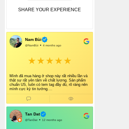
SHARE YOUR EXPERIENCE
Nam Bùi
@NamBùi
4 months ago
Mình đã mua hàng ở shop này rất nhiều lần và
thật sự rất yên tâm về chất lượng. Sản phẩm
chuẩn US, luôn có tem tag đầy đủ, rõ ràng nên
mình cực kỳ tin tưởng.
Shop tư vấn nhiệt tình, giao hàng nhanh, đóng
gói cẩn thận. Mỗi lần mua đều cảm thấy hài
lòng.
Chắc chắn mình sẽ tiếp tục ủng hộ shop lâu dài
và giới thiệu thêm cho bạn bè 👍
Tan Dat
@TanDat
12 months ago