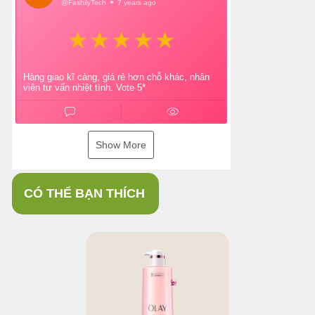
@FashilyTech
7 years ago
Hàng giao kĩ càng, giá rẻ hơn chỗ khác, nhân
viên tư vấn nhiệt tình. Vote 5*
Show More
CÓ THỂ BẠN THÍCH