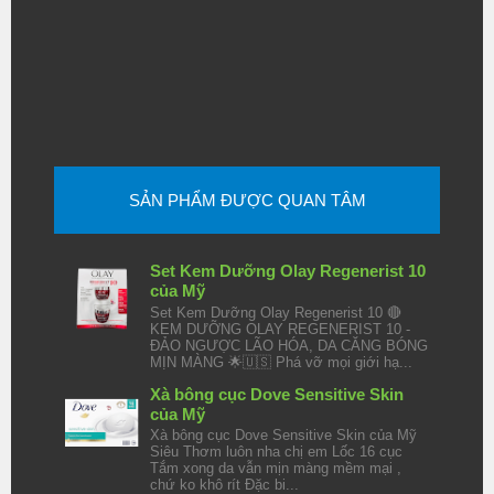
SẢN PHẨM ĐƯỢC QUAN TÂM
Set Kem Dưỡng Olay Regenerist 10
của Mỹ
Set Kem Dưỡng Olay Regenerist 10 🔴
KEM DƯỠNG OLAY REGENERIST 10 -
ĐẢO NGƯỢC LÃO HÓA, DA CĂNG BÓNG
MỊN MÀNG 🌟🇺🇸 Phá vỡ mọi giới hạ...
Xà bông cục Dove Sensitive Skin
của Mỹ
Xà bông cục Dove Sensitive Skin của Mỹ
Siêu Thơm luôn nha chị em Lốc 16 cục
Tắm xong da vẫn mịn màng mềm mại ,
chứ ko khô rít Đặc bi...