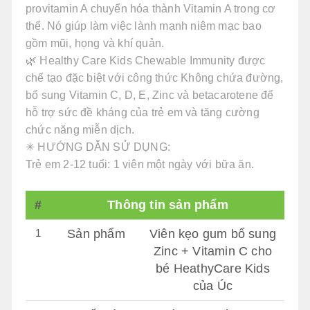
provitamin A chuyển hóa thành Vitamin A trong cơ
thể. Nó giúp làm việc lành mạnh niêm mạc bao
gồm mũi, họng và khí quản.
🌿 Healthy Care Kids Chewable Immunity được
chế tạo đặc biệt với công thức Không chứa đường,
bổ sung Vitamin C, D, E, Zinc và betacarotene để
hỗ trợ sức đề kháng của trẻ em và tăng cường
chức năng miễn dịch.
✳ HƯỚNG DẪN SỬ DỤNG:
Trẻ em 2-12 tuổi: 1 viên một ngày với bữa ăn.
#
Thông tin sản phẩm
1
Sản phẩm
Viên kẹo gum bổ sung
Zinc + Vitamin C cho
bé HeathyCare Kids
của Úc