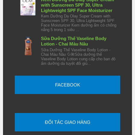
with Sunscreen SPF 30, Ultra
Lightweight SPF Face Moisturizer
Kem Dưỡng Da Olay Super Cream with
Sunscreen SPF 30, Ultra Lightweight SPF
Face Moisturizer Kem dưỡng ẩm có chống
nắng 5 trong 1 siêu ...
Sữa Dưỡng Thể Vaseline Body
Lotion - Chai Màu Nâu
Sữa Dưỡng Thể Vaseline Body Lotion -
Chai Màu Nâu 💦🌺Sữa dưỡng thể
Vaseline Body Lotion cung cấp cho bạn độ
ẩm dưỡng da tuyệt đối giú...
FACEBOOK
ĐỐI TÁC GIAO HÀNG