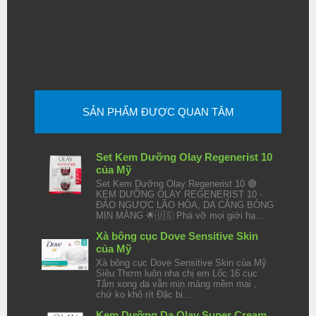
SẢN PHẨM ĐƯỢC QUAN TÂM
Set Kem Dưỡng Olay Regenerist 10
của Mỹ
Set Kem Dưỡng Olay Regenerist 10 🔴
KEM DƯỠNG OLAY REGENERIST 10 -
ĐẢO NGƯỢC LÃO HÓA, DA CĂNG BÓNG
MỊN MÀNG 🌟🇺🇸 Phá vỡ mọi giới hạ...
Xà bông cục Dove Sensitive Skin
của Mỹ
Xà bông cục Dove Sensitive Skin của Mỹ
Siêu Thơm luôn nha chị em Lốc 16 cục
Tắm xong da vẫn mịn màng mềm mại ,
chứ ko khô rít Đặc bi...
Kem Dưỡng Da Olay Super Cream