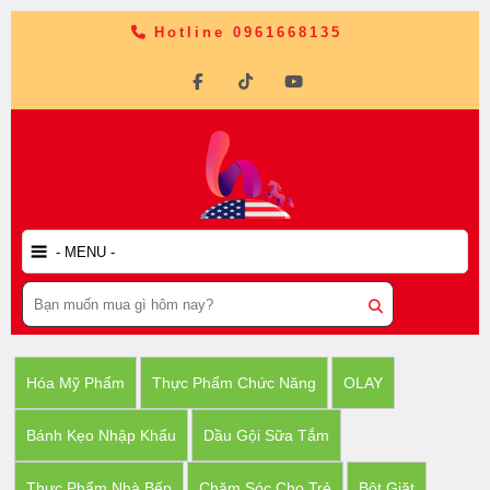
Hotline 0961668135
Hóa Mỹ Phẩm
Thực Phẩm Chức Năng
OLAY
Bánh Kẹo Nhập Khẩu
Dầu Gội Sữa Tắm
Thực Phẩm Nhà Bếp
Chăm Sóc Cho Trẻ
Bột Giặt