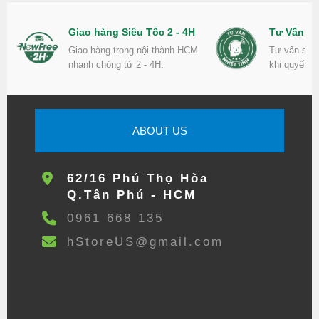
Giao hàng Siêu Tốc 2 - 4H
Tư Vấn Nh
Giao hàng trong nội thành HCM
Tư vấn sản
nhanh chóng từ 2 - 4H.
khi quyết đ
ABOUT US
62/16 Phú Thọ Hòa
Q.Tân Phú - HCM
0961 668 135
hStoreUS@gmail.com