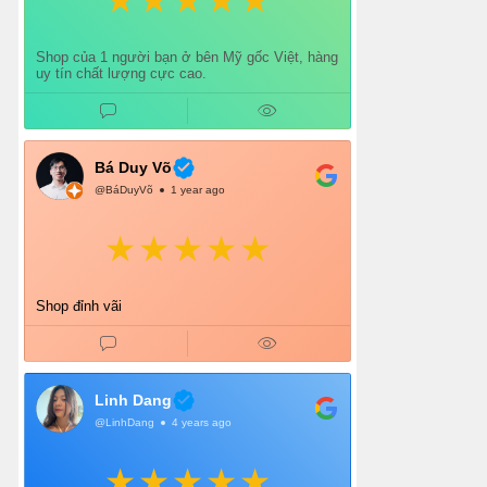
Shop của 1 người bạn ở bên Mỹ gốc Việt, hàng
uy tín chất lượng cực cao.
Bá Duy Võ
@BáDuyVõ
1 year ago
Shop đỉnh vãi
Linh Dang
@LinhDang
4 years ago