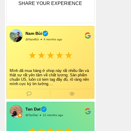
SHARE YOUR EXPERIENCE
Nam Bùi
@NamBùi
4 months ago
Mình đã mua hàng ở shop này rất nhiều lần và
thật sự rất yên tâm về chất lượng. Sản phẩm
chuẩn US, luôn có tem tag đầy đủ, rõ ràng nên
mình cực kỳ tin tưởng.
Shop tư vấn nhiệt tình, giao hàng nhanh, đóng
gói cẩn thận. Mỗi lần mua đều cảm thấy hài
lòng.
Chắc chắn mình sẽ tiếp tục ủng hộ shop lâu dài
và giới thiệu thêm cho bạn bè 👍
Tan Dat
@TanDat
12 months ago