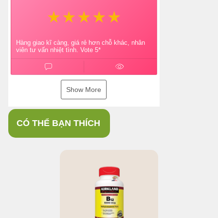
Hàng giao kĩ càng, giá rẻ hơn chỗ khác, nhân
viên tư vấn nhiệt tình. Vote 5*
Show More
CÓ THỂ BẠN THÍCH