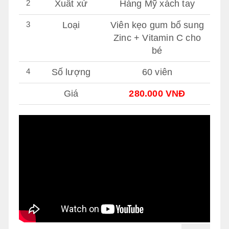
2
Xuất xứ
Hàng Mỹ xách tay
3
Loại
Viên kẹo gum bổ sung
Zinc + Vitamin C cho
bé
4
Số lượng
60 viên
Giá
280.000 VNĐ