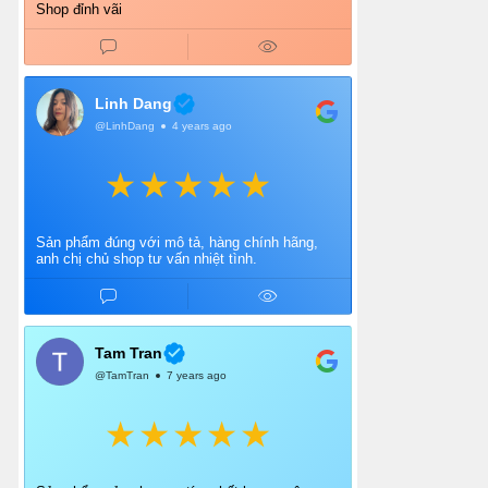
Shop đỉnh vãi
Linh Dang
@LinhDang
4 years ago
Sản phẩm đúng với mô tả, hàng chính hãng,
anh chị chủ shop tư vấn nhiệt tình.
Tam Tran
@TamTran
7 years ago