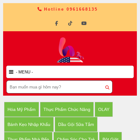
Hotline 0961668135
Hóa Mỹ Phẩm
Thực Phẩm Chức Năng
OLAY
Bánh Kẹo Nhập Khẩu
Dầu Gội Sữa Tắm
Thực Phẩm Nhà Bếp
Chăm Sóc Cho Trẻ
Bột Giặt