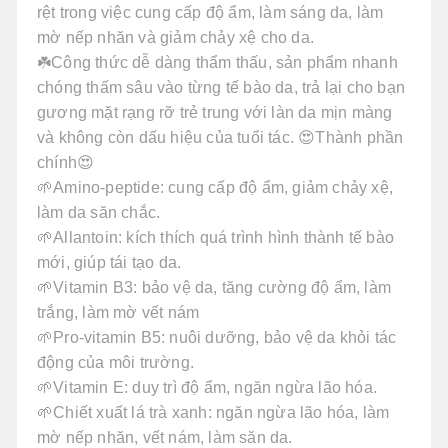
rệt trong việc cung cấp độ ẩm, làm sáng da, làm
mờ nếp nhăn và giảm chảy xệ cho da.
☘️Công thức dễ dàng thẩm thấu, sản phẩm nhanh
chóng thấm sâu vào từng tế bào da, trả lại cho bạn
gương mặt rạng rỡ trẻ trung với làn da mịn màng
và không còn dấu hiệu của tuổi tác. 😍Thành phần
chính😍
🌱Amino-peptide: cung cấp độ ẩm, giảm chảy xệ,
làm da săn chắc.
🌱Allantoin: kích thích quá trình hình thành tế bào
mới, giúp tái tạo da.
🌱Vitamin B3: bảo vệ da, tăng cường độ ẩm, làm
trắng, làm mờ vết nám
🌱Pro-vitamin B5: nuôi dưỡng, bảo vệ da khỏi tác
động của môi trường.
🌱Vitamin E: duy trì độ ẩm, ngăn ngừa lão hóa.
🌱Chiết xuất lá trà xanh: ngăn ngừa lão hóa, làm
mờ nếp nhăn, vết nám, làm săn da.