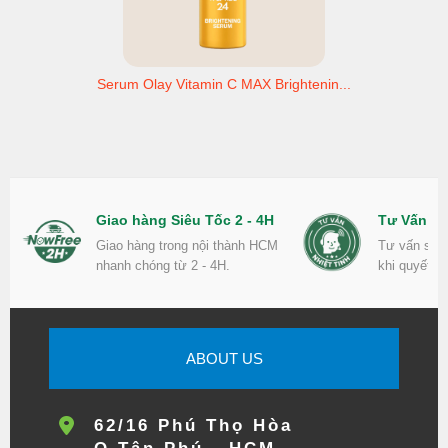
Serum Olay Vitamin C MAX Brightenin...
Giao hàng Siêu Tốc 2 - 4H
Tư Vấn Nh
Giao hàng trong nội thành HCM
Tư vấn sản
nhanh chóng từ 2 - 4H.
khi quyết đ
ABOUT US
62/16 Phú Thọ Hòa