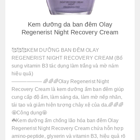
Kem dưỡng da ban đêm Olay
Regenerist Night Recovery Cream
🥰🥰🥰KEM DƯỠNG BAN ĐÊM OLAY
REGENERIST NIGHT RECOVERY CREAM (Bổ
sung vitamin B3 tác dụng làm trắng và mờ nám
hiệu quả)
—————— 🌈🌈🌈Olay Regenerist Night
Recovery Cream là kem dưỡng ẩm ban đêm giúp
cung cấp độ ẩm, làm sáng da, làm mờ nếp nhăn,
tái tạo và giảm hiện tượng chảy xệ của da.🌈🌈🌈
🤩Công dụng🤩
☘️Kem dưỡng ẩm chống lão hóa ban đêm Olay
Regenerist Night Recovery Cream chứa hỗn hợp
amino-peptide, glyxerin và vitamin B3, hiệu quả rõ