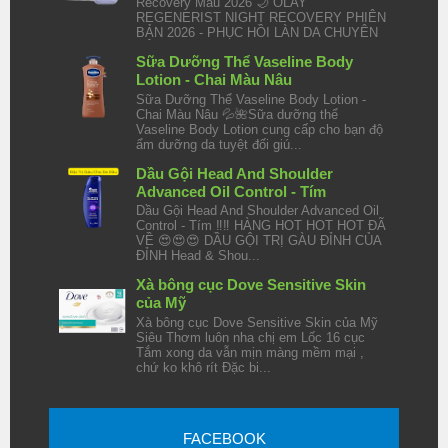
Recovery Mẫu 2026 🌙 OLAY
REGENERIST NIGHT RECOVERY PHIÊN
BẢN 2026 - PHỤC HỒI LÀN DA CHUYÊN
SÂU TRO...
Sữa Dưỡng Thể Vaseline Body
Lotion - Chai Màu Nâu
Sữa Dưỡng Thể Vaseline Body Lotion -
Chai Màu Nâu 💦🌺Sữa dưỡng thể
Vaseline Body Lotion cung cấp cho bạn độ
ẩm dưỡng da tuyệt đối giú...
Dầu Gội Head And Shoulder
Advanced Oil Control - Tím
Dầu Gội Head And Shoulder Advanced Oil
Control - Tím ‼️‼️ HÀNG HOT HOT HOT ĐÃ
VỀ 😍😍😍 DẦU GỘI TRỊ GÀU ĐỈNH CỦA
ĐỈNH Head & Shou...
Xà bông cục Dove Sensitive Skin
của Mỹ
Xà bông cục Dove Sensitive Skin của Mỹ
Siêu Thơm luôn nha chị em Lốc 16 cục
Tắm xong da vẫn mịn màng mềm mại ,
chứ ko khô rít Đặc bi...
FACEBOOK