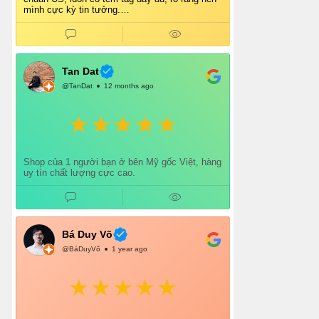
mình cực kỳ tin tưởng.
Shop tư vấn nhiệt tình, giao hàng nhanh, đóng
gói cẩn thận. Mỗi lần mua đều cảm thấy hài
lòng.
Chắc chắn mình sẽ tiếp tục ủng hộ shop lâu dài
và giới thiệu thêm cho bạn bè 👍
Tan Dat
@TanDat
12 months ago
Shop của 1 người bạn ở bên Mỹ gốc Việt, hàng
uy tín chất lượng cực cao.
Bá Duy Võ
@BáDuyVõ
1 year ago