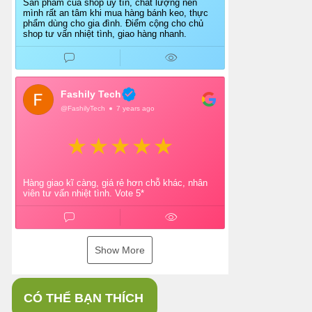
Sản phẩm của shop uy tín, chất lượng nên
mình rất an tâm khi mua hàng bánh keo, thực
phẩm dùng cho gia đình. Điểm cộng cho chủ
shop tư vấn nhiệt tình, giao hàng nhanh.
Fashily Tech
@FashilyTech
7 years ago
Hàng giao kĩ càng, giá rẻ hơn chỗ khác, nhân
viên tư vấn nhiệt tình. Vote 5*
Show More
CÓ THỂ BẠN THÍCH