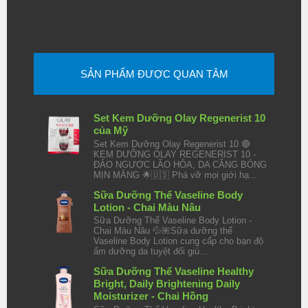
SẢN PHẨM ĐƯỢC QUAN TÂM
Set Kem Dưỡng Olay Regenerist 10
của Mỹ
Set Kem Dưỡng Olay Regenerist 10 🔴
KEM DƯỠNG OLAY REGENERIST 10 -
ĐẢO NGƯỢC LÃO HÓA, DA CĂNG BÓNG
MỊN MÀNG 🌟🇺🇸 Phá vỡ mọi giới hạ...
Sữa Dưỡng Thể Vaseline Body
Lotion - Chai Màu Nâu
Sữa Dưỡng Thể Vaseline Body Lotion -
Chai Màu Nâu 💦🌺Sữa dưỡng thể
Vaseline Body Lotion cung cấp cho bạn độ
ẩm dưỡng da tuyệt đối giú...
Sữa Dưỡng Thể Vaseline Healthy
Bright, Daily Brightening Daily
Moisturizer - Chai Hồng