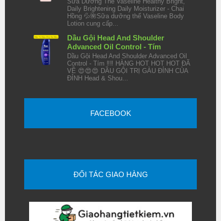
Sữa Dưỡng Thể Vaseline Healthy Bright,
Daily Brightening Daily Moisturizer - Chai
Hồng 💦🌺Sữa dưỡng thể Vaseline Body
Lotion cung cấp...
Dầu Gội Head And Shoulder
Advanced Oil Control - Tím
Dầu Gội Head And Shoulder Advanced Oil
Control - Tím ‼️‼️ HÀNG HOT HOT HOT ĐÃ
VỀ 😍😍😍 DẦU GỘI TRỊ GÀU ĐỈNH CỦA
ĐỈNH Head & Shou...
FACEBOOK
ĐỐI TÁC GIAO HÀNG