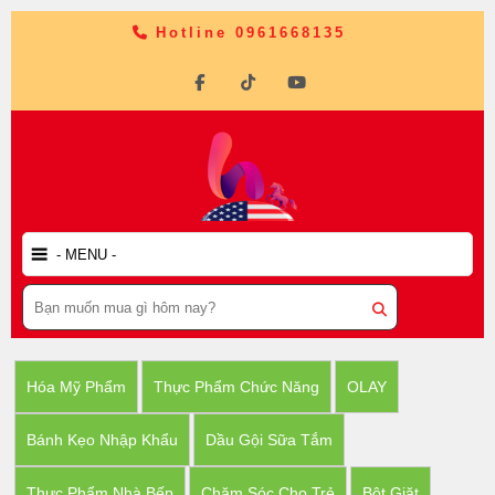
Hotline 0961668135
Hóa Mỹ Phẩm
Thực Phẩm Chức Năng
OLAY
Bánh Kẹo Nhập Khẩu
Dầu Gội Sữa Tắm
Thực Phẩm Nhà Bếp
Chăm Sóc Cho Trẻ
Bột Giặt