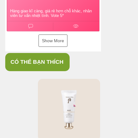
Hàng giao kĩ càng, giá rẻ hơn chỗ khác, nhân
viên tư vấn nhiệt tình. Vote 5*
Show More
CÓ THỂ BẠN THÍCH