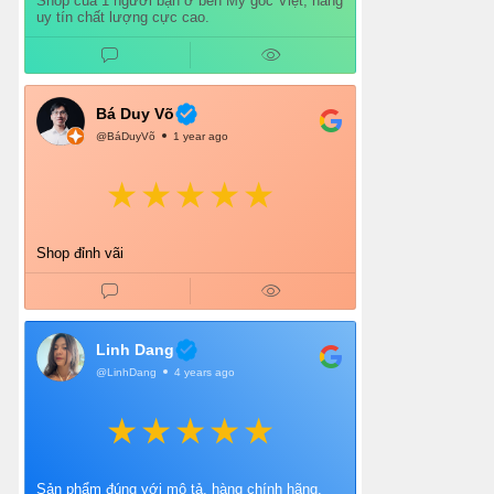
Shop của 1 người bạn ở bên Mỹ gốc Việt, hàng
uy tín chất lượng cực cao.
Bá Duy Võ
@BáDuyVõ
1 year ago
Shop đỉnh vãi
Linh Dang
@LinhDang
4 years ago
Sản phẩm đúng với mô tả, hàng chính hãng,