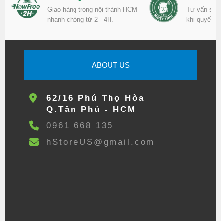
Giao hàng trong nội thành HCM
Tư vấn sản
nhanh chóng từ 2 - 4H.
khi quyết đ
ABOUT US
62/16 Phú Thọ Hòa
Q.Tân Phú - HCM
0961 668 135
hStoreUS@gmail.com