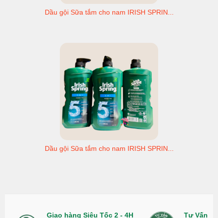
Dầu gội Sữa tắm cho nam IRISH SPRIN...
Dầu gội Sữa tắm cho nam IRISH SPRIN...
Giao hàng Siêu Tốc 2 - 4H
Tư Vấn Nh