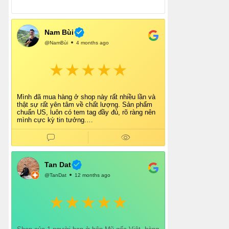
Nam Bùi
@NamBùi
4 months ago
Mình đã mua hàng ở shop này rất nhiều lần và
thật sự rất yên tâm về chất lượng. Sản phẩm
chuẩn US, luôn có tem tag đầy đủ, rõ ràng nên
mình cực kỳ tin tưởng.
Shop tư vấn nhiệt tình, giao hàng nhanh, đóng
gói cẩn thận. Mỗi lần mua đều cảm thấy hài
lòng.
Chắc chắn mình sẽ tiếp tục ủng hộ shop lâu dài
và giới thiệu thêm cho bạn bè 👍
Tan Dat
@TanDat
12 months ago