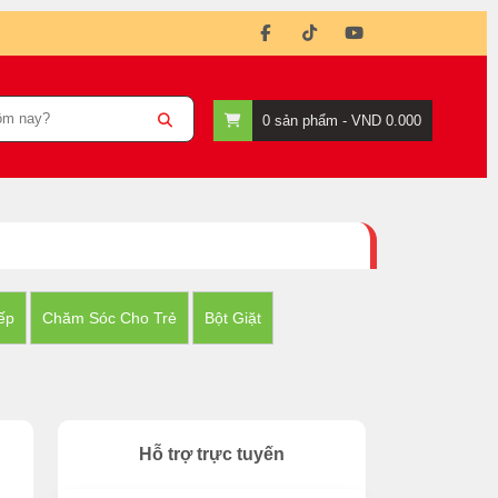
0
sản phẩm -
VND 0.000
ếp
Chăm Sóc Cho Trẻ
Bột Giặt
Hỗ trợ trực tuyến