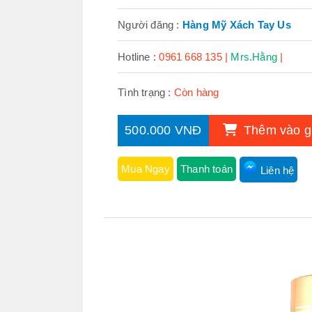
Người đăng :
Hàng Mỹ Xách Tay Us
Hotline :
0961 668 135 |
Mrs.Hằng
|
Tình trạng :
Còn hàng
500.000 VNĐ
Thêm vào g
Mua Ngay
Thanh toán
Liên hệ