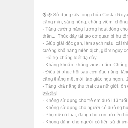
🐝🐝 Sử dụng sữa ong chúa Costar Roya
căng mịn, sáng hồng, chống viêm, chống 
- Tăng cường năng lượng hoạt động cho 
thận,... Thúc đẩy tái tạo cơ quan bị hư tổ
- Giúp giải độc gan, làm sạch máu, cải th
cường khả năng miễn dịch, giảm nguy cơ 
- Hỗ trợ chống loét dạ dày.
- Kháng khuẩn, kháng virus, nấm. Chống l
- Điều trị phục hồi sau cơn đau nặng, t
căng thẳng mệt mỏi, tạo giấc ngủ ngon, 
- Tăng khả năng thụ thai của nữ giới, ổn đị
🆘🆘🆘
- Không sử dụng cho trẻ em dưới 13 tuổi
- Không sử dụng cho người có đường huy
- Phụ nữ có thai, đang cho con bú nên hỏ
- Không dùng cho người có tiền sử dị ứ