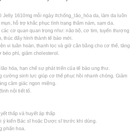
l Jelly 1610mg mỗi ngày #chống_lão_hóa da, làm da luôn
mụn, hỗ trợ khắc phục tình trạng thâm nám, sạm da.
các cơ quan quan trọng như: não bộ, cơ tim, tuyến thượng
n, thúc đẩy hình thành tế bào mới.
iện vi tuần hoàn, thanh lọc và giữ cân bằng cho cơ thể, tăng
béo phì, giảm cholesterol.
ão hóa, hạn chế sự phát triển của tế bào ung thư.
ăng cường sinh lực giúp cơ thể phục hồi nhanh chóng. Giảm
tăng cảm giác ngon miệng.
nh nội tiết tố.
ết thấp và huyết áp thấp
i ý kiến Bác sĩ hoặc Dược sĩ trước khi dùng.
ng phấn hoa.