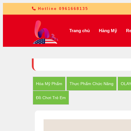
Hotline 0961668135
Trang chủ
Hàng Mỹ
Re
Hóa Mỹ Phẩm
Thực Phẩm Chức Năng
OLA
Đồ Chơi Trẻ Em