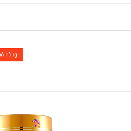
iỏ hàng