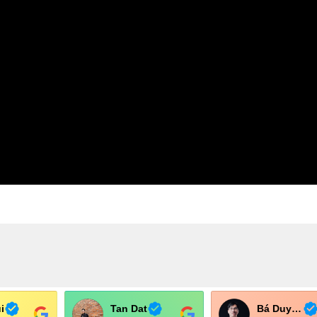
i
Tan Dat
Bá Duy Võ