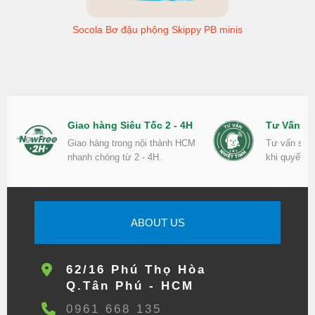
Socola Bơ đậu phộng Skippy PB minis
Giao hàng Siêu Tốc 2 - 4H
Tư Vấn Nh
Giao hàng trong nội thành HCM
Tư vấn sản
nhanh chóng từ 2 - 4H.
khi quyết đ
ABOUT US
62/16 Phú Thọ Hòa
Q.Tân Phú - HCM
0961 668 135