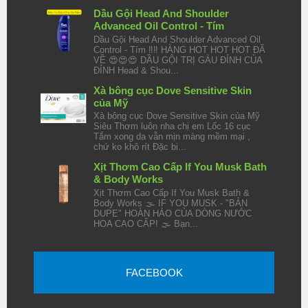
Dầu Gội Head And Shoulder
Advanced Oil Control - Tím
Dầu Gội Head And Shoulder Advanced Oil
Control - Tím ‼️‼️ HÀNG HOT HOT HOT ĐÃ
VỀ 😍😍😍 DẦU GỘI TRỊ GÀU ĐỈNH CỦA
ĐỈNH Head & Shou...
Xà bông cục Dove Sensitive Skin
của Mỹ
Xà bông cục Dove Sensitive Skin của Mỹ
Siêu Thơm luôn nha chị em Lốc 16 cục
Tắm xong da vẫn mịn màng mềm mại ,
chứ ko khô rít Đặc bi...
Xịt Thơm Cao Cấp If You Musk Bath
& Body Works
Xịt Thơm Cao Cấp If You Musk Bath &
Body Works 🌫️ IF YOU MUSK - "BẢN
DUPE" HOÀN HẢO CỦA DÒNG NƯỚC
HOA CAO CẤP! 🌫️ Bạn...
FACEBOOK