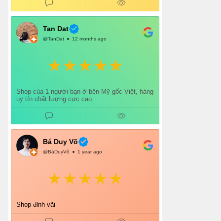
gói cẩn thận. Mỗi lần mua đều cảm thấy hài
lòng.
Chắc chắn mình sẽ tiếp tục ủng hộ shop lâu dài
và giới thiệu thêm cho bạn bè 👍
Tan Dat
@TanDat
12 months ago
Shop của 1 người bạn ở bên Mỹ gốc Việt, hàng
uy tín chất lượng cực cao.
Bá Duy Võ
@BáDuyVõ
1 year ago
Shop đỉnh vãi