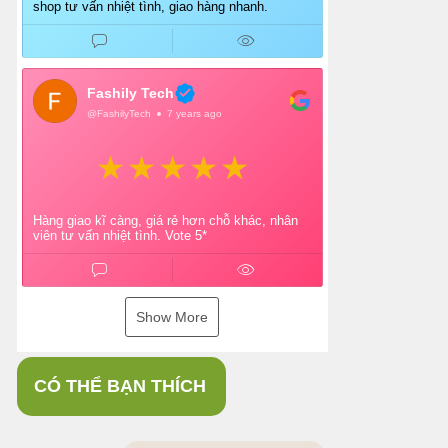
shop tư vấn nhiệt tình, giao hàng nhanh.
Fashily Tech
@FashilyTech
7 years ago
Hàng giao kĩ càng, giá rẻ hơn chỗ khác, nhân
viên tư vấn nhiệt tình. Vote 5*
Show More
CÓ THỂ BẠN THÍCH