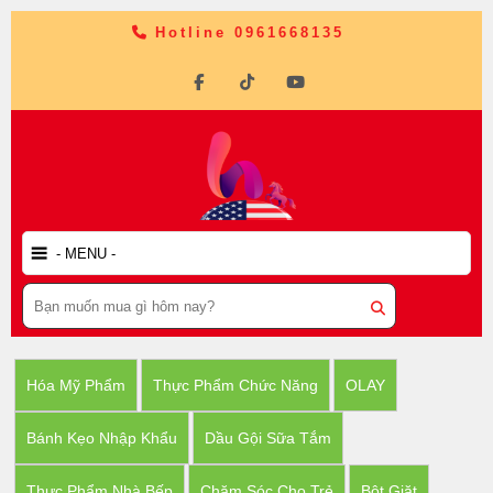
Hotline 0961668135
Hóa Mỹ Phẩm
Thực Phẩm Chức Năng
OLAY
Bánh Kẹo Nhập Khẩu
Dầu Gội Sữa Tắm
Thực Phẩm Nhà Bếp
Chăm Sóc Cho Trẻ
Bột Giặt