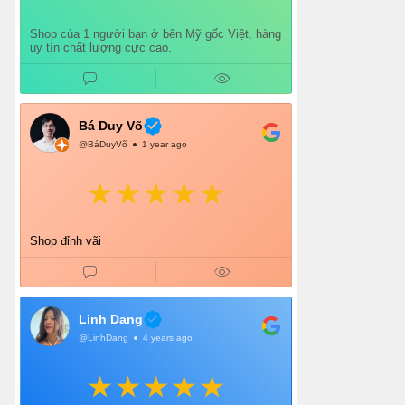
Shop của 1 người bạn ở bên Mỹ gốc Việt, hàng
uy tín chất lượng cực cao.
Bá Duy Võ
@BáDuyVõ
1 year ago
Shop đỉnh vãi
Linh Dang
@LinhDang
4 years ago