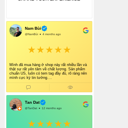
Nam Bùi
@NamBùi
4 months ago
Mình đã mua hàng ở shop này rất nhiều lần và
thật sự rất yên tâm về chất lượng. Sản phẩm
chuẩn US, luôn có tem tag đầy đủ, rõ ràng nên
mình cực kỳ tin tưởng.
Shop tư vấn nhiệt tình, giao hàng nhanh, đóng
gói cẩn thận. Mỗi lần mua đều cảm thấy hài
lòng.
Chắc chắn mình sẽ tiếp tục ủng hộ shop lâu dài
và giới thiệu thêm cho bạn bè 👍
Tan Dat
@TanDat
12 months ago