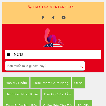
Hotline 0961668135
Hóa Mỹ Phẩm
Thực Phẩm Chức Năng
OLAY
Bánh Kẹo Nhập Khẩu
Dầu Gội Sữa Tắm
Thực Phẩm Nhà Bếp
Chăm Sóc Cho Trẻ
Bột Giặt