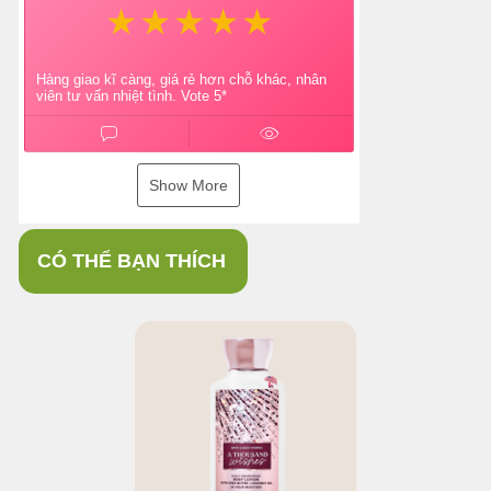
Hàng giao kĩ càng, giá rẻ hơn chỗ khác, nhân
viên tư vấn nhiệt tình. Vote 5*
Show More
CÓ THỂ BẠN THÍCH