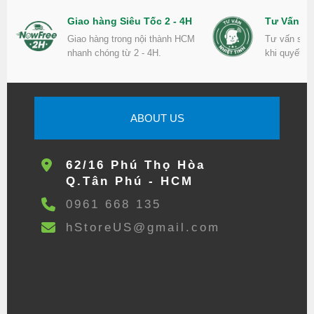
Giao hàng Siêu Tốc 2 - 4H
Tư Vấn Nh
Giao hàng trong nội thành HCM
Tư vấn sản
nhanh chóng từ 2 - 4H.
khi quyết đ
ABOUT US
62/16 Phú Thọ Hòa
Q.Tân Phú - HCM
0961 668 135
hStoreUS@gmail.com