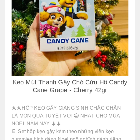
Kẹo Mút Thanh Gậy Chó Cứu Hộ Candy
Cane Grape - Cherry 42gr
🎄🎄HỘP KẸO GẬY GIÁNG SINH CHẮC CHẮN
LÀ MÓN QUÀ TUYỆT VỜI 🤩 NHẤT CHO MÙA
NOEL NĂM NAY 🎄🎄
🍫 Set hộp kẹo gậy kèm theo những viên kẹo
gummies hình dáng Noel ngộ nghĩnh dành riêng