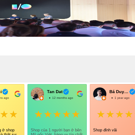
i
Tan Dat
Bá Duy Võ
hs ago
@TanDat
12 months ago
@BáDuyVõ
1 year ago
g ở shop
Shop của 1 người bạn ở bên
Shop đỉnh vãi
và thật sự
Mỹ gốc Việt, hàng uy tín chất