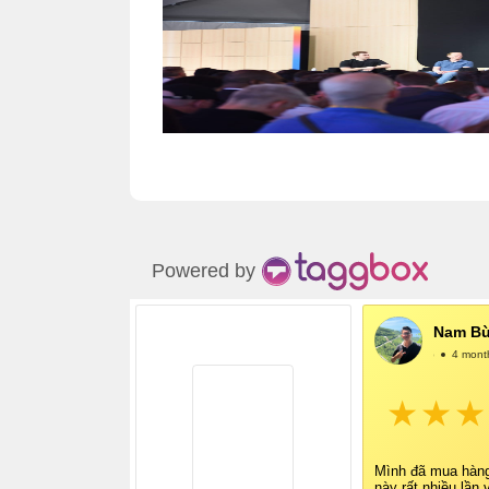
Powered by
Nam Bù
@NamBùi
4 mont
Mình đã mua hàn
này rất nhiều lần 