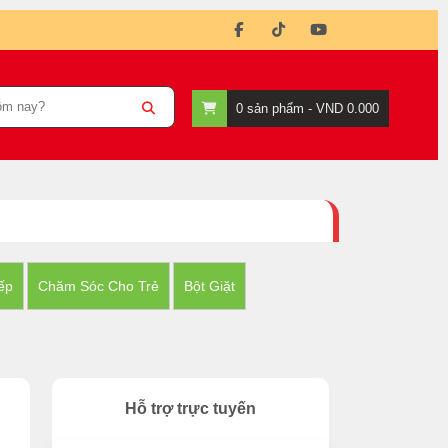
0
sản phẩm -
VND 0.000
ếp
Chăm Sóc Cho Trẻ
Bột Giặt
Hỗ trợ trực tuyến