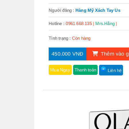
Người đăng :
Hàng Mỹ Xách Tay Us
Hotline :
0961 668 135 |
Mrs.Hằng
|
Tình trạng :
Còn hàng
450.000 VNĐ
Thêm vào g
Mua Ngay
Thanh toán
Liên hệ