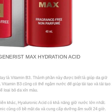
GENERIST MAX HYDRATION ACID
lay là Vitamin B3. Thành phần này được biết là giúp da giữ
Vitamin B3 cũng có thể ngậm nước để giúp tái tạo và tái tạo
ể loại bỏ da xỉn màu.
hiên khác, Hyaluronic Acid có khả năng giữ nước lớn nhất.
onic củng cố bề mặt da và cung cấp dưỡng ẩm suốt 24 giờ.