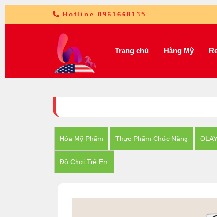
Hotline 0961668135
Trang chủ
Hàng Mỹ
Re
Hóa Mỹ Phẩm
Thực Phẩm Chức Năng
OLA
Đồ Chơi Trẻ Em