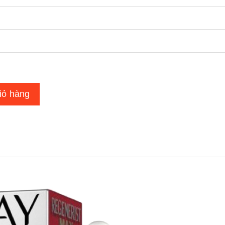
iỏ hàng