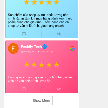
Sản phẩm của shop uy tín, chất lượng nên
mình rất an tâm khi mua hàng bánh keo, thực
phẩm dùng cho gia đình. Điểm cộng cho chủ
shop tư vấn nhiệt tình, giao hàng nhanh.
Fashily Tech
@FashilyTech
7 years ago
Hàng giao kĩ càng, giá rẻ hơn chỗ khác, nhân
viên tư vấn nhiệt tình. Vote 5*
Show More