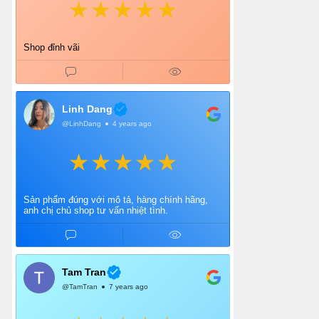
Shop đỉnh vãi
Linh Dang
@LinhDang
4 years ago
Sản phẩm đúng với mô tả, hàng chính hãng,
anh chị chủ shop tư vấn nhiệt tình.
Tam Tran
@TamTran
7 years ago