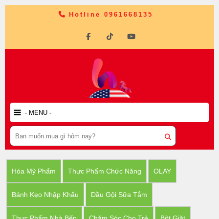
Hotline 0961668135
Hóa Mỹ Phẩm
Thực Phẩm Chức Năng
OLAY
Bánh Kẹo Nhập Khẩu
Dầu Gội Sữa Tắm
Thực Phẩm Nhà Bếp
Chăm Sóc Cho Trẻ
Bột Giặt