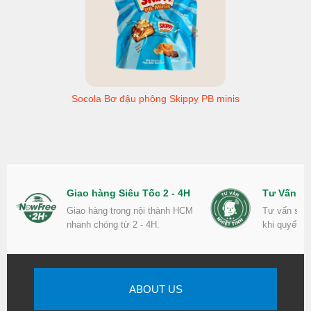
Socola Bơ đậu phộng Skippy PB minis
Giao hàng Siêu Tốc 2 - 4H
Tư Vấn Nh
Giao hàng trong nội thành HCM
Tư vấn sản
nhanh chóng từ 2 - 4H.
khi quyết đ
ABOUT US