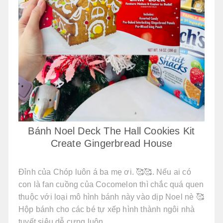
Bánh Noel Deck The Hall Cookies Kit
Create Gingerbread House
Đỉnh của Chóp luôn á ba mẹ ơi. 🥰🥰. Nếu ai có
con là fan cuồng của Cocomelon thì chắc quá quen
thuộc với loại mô hình bánh này vào dịp Noel nè 🥰
Hộp bánh cho các bé tự xếp hình thành ngôi nhà
tuyết siêu dễ cưng luôn.