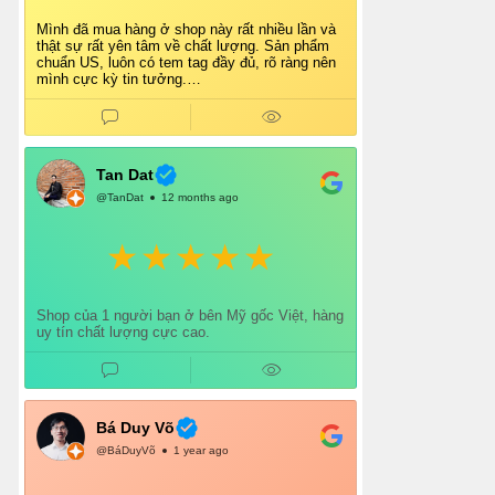
Mình đã mua hàng ở shop này rất nhiều lần và
thật sự rất yên tâm về chất lượng. Sản phẩm
chuẩn US, luôn có tem tag đầy đủ, rõ ràng nên
mình cực kỳ tin tưởng.
Shop tư vấn nhiệt tình, giao hàng nhanh, đóng
gói cẩn thận. Mỗi lần mua đều cảm thấy hài
lòng.
Chắc chắn mình sẽ tiếp tục ủng hộ shop lâu dài
và giới thiệu thêm cho bạn bè 👍
Tan Dat
@TanDat
12 months ago
Shop của 1 người bạn ở bên Mỹ gốc Việt, hàng
uy tín chất lượng cực cao.
Bá Duy Võ
@BáDuyVõ
1 year ago