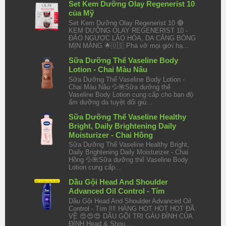
Set Kem Dưỡng Olay Regenerist 10
của Mỹ
Set Kem Dưỡng Olay Regenerist 10 🔴
KEM DƯỠNG OLAY REGENERIST 10 -
ĐẢO NGƯỢC LÃO HÓA, DA CĂNG BÓNG
MỊN MÀNG 🌟🇺🇸 Phá vỡ mọi giới hạ...
Sữa Dưỡng Thể Vaseline Body
Lotion - Chai Màu Nâu
Sữa Dưỡng Thể Vaseline Body Lotion -
Chai Màu Nâu 💦🌺Sữa dưỡng thể
Vaseline Body Lotion cung cấp cho bạn độ
ẩm dưỡng da tuyệt đối giú...
Sữa Dưỡng Thể Vaseline Healthy
Bright, Daily Brightening Daily
Moisturizer - Chai Hồng
Sữa Dưỡng Thể Vaseline Healthy Bright,
Daily Brightening Daily Moisturizer - Chai
Hồng 💦🌺Sữa dưỡng thể Vaseline Body
Lotion cung cấp...
Dầu Gội Head And Shoulder
Advanced Oil Control - Tím
Dầu Gội Head And Shoulder Advanced Oil
Control - Tím ‼️‼️ HÀNG HOT HOT HOT ĐÃ
VỀ 😍😍😍 DẦU GỘI TRỊ GÀU ĐỈNH CỦA
ĐỈNH Head & Shou...