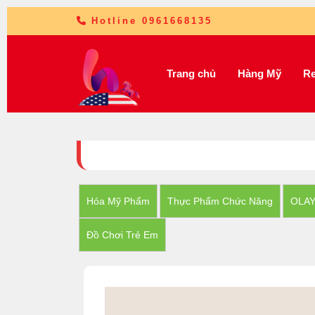
Hotline 0961668135
Trang chủ
Hàng Mỹ
Re
Hóa Mỹ Phẩm
Thực Phẩm Chức Năng
OLA
Đồ Chơi Trẻ Em