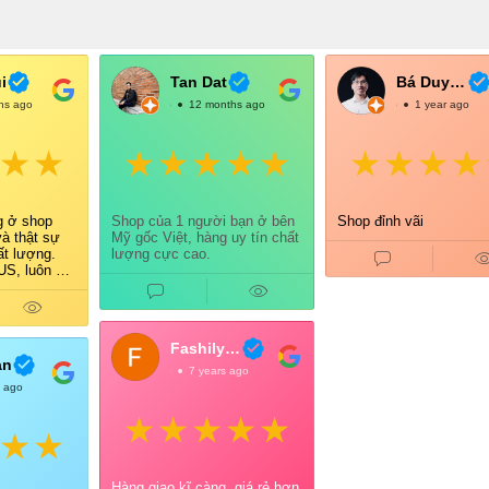
i
Tan Dat
Bá Duy Võ
hs ago
@TanDat
12 months ago
@BáDuyVõ
1 year ago
g ở shop
Shop của 1 người bạn ở bên
Shop đỉnh vãi
và thật sự
Mỹ gốc Việt, hàng uy tín chất
ất lượng.
lượng cực cao.
S, luôn có
õ ràng nên
ưởng.
tình, giao
 gói cẩn
Fashily Tech
a đều cảm
an
@FashilyTech
7 years ago
 tiếp tục
s ago
i và giới
n bè 👍
Hàng giao kĩ càng, giá rẻ hơn