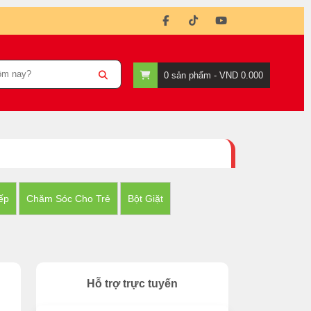
0
sản phẩm -
VND 0.000
ếp
Chăm Sóc Cho Trẻ
Bột Giặt
Hỗ trợ trực tuyến