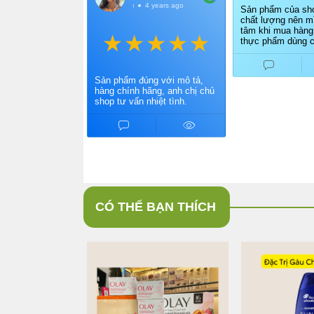
@LinhDang
4 years ago
Sản phẩm của sho
chất lượng nên mì
tâm khi mua hàng
thực phẩm dùng c
Điểm cộng cho ch
vấn nhiệt tình, gi
nhanh.
Sản phẩm đúng với mô tả,
hàng chính hãng, anh chị chủ
shop tư vấn nhiệt tình.
CÓ THỂ BẠN THÍCH