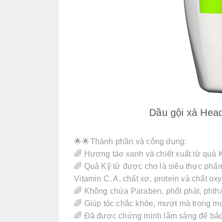
Dầu gội xả Head
🌟🌟Thành phần và công dụng:
🌈 Hương táo xanh và chiết xuất từ quả K
🌈 Quả Kỹ tử được cho là siêu thực phẩm
Vitamin C, A, chất xơ, protein và chất ox
🌈 Không chứa Paraben, phốt phát, phtha
🌈 Giúp tóc chắc khỏe, mượt mà trong mọ
🌈 Đã được chứng minh lâm sàng để bảo v