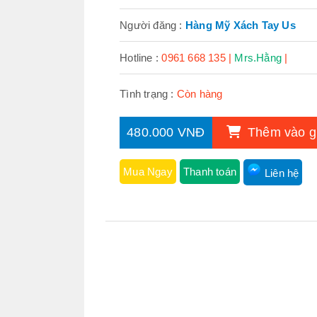
Người đăng :
Hàng Mỹ Xách Tay Us
Hotline :
0961 668 135 |
Mrs.Hằng
|
Tình trạng :
Còn hàng
480.000 VNĐ
Thêm vào g
Mua Ngay
Thanh toán
Liên hệ