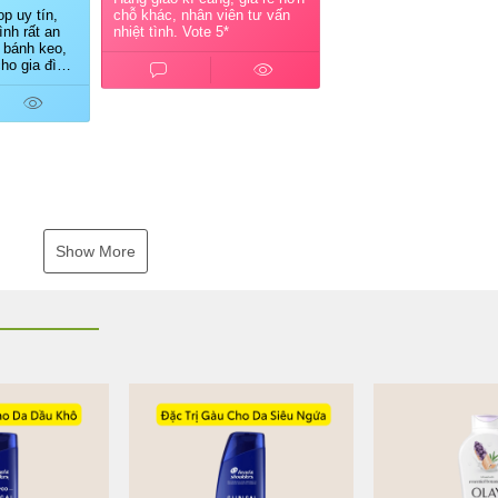
p uy tín,
chỗ khác, nhân viên tư vấn
nh rất an
nhiệt tình. Vote 5*
 bánh keo,
ho gia đình.
ủ shop tư
ao hàng
Show More