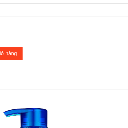
iỏ hàng