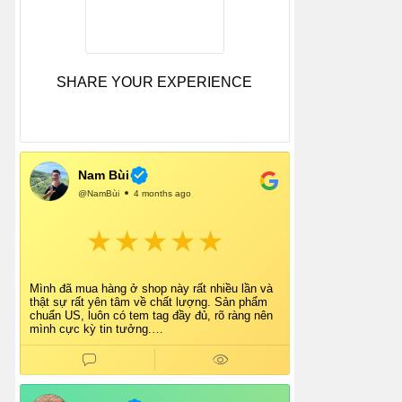
SHARE YOUR EXPERIENCE
Nam Bùi
@NamBùi
4 months ago
Mình đã mua hàng ở shop này rất nhiều lần và
thật sự rất yên tâm về chất lượng. Sản phẩm
chuẩn US, luôn có tem tag đầy đủ, rõ ràng nên
mình cực kỳ tin tưởng.
Shop tư vấn nhiệt tình, giao hàng nhanh, đóng
gói cẩn thận. Mỗi lần mua đều cảm thấy hài
lòng.
Chắc chắn mình sẽ tiếp tục ủng hộ shop lâu dài
và giới thiệu thêm cho bạn bè 👍