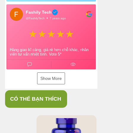
Fashily Tech
@FashilyTech
7 years ago
Hàng giao kĩ càng, giá rẻ hơn chỗ khác, nhân
viên tư vấn nhiệt tình. Vote 5*
Show More
CÓ THỂ BẠN THÍCH