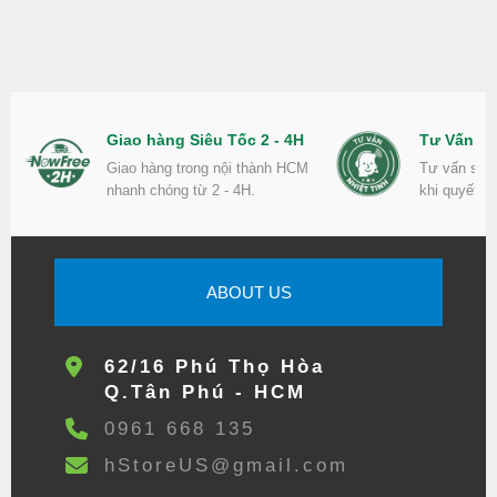
Giao hàng Siêu Tốc 2 - 4H
Tư Vấn Nh
Giao hàng trong nội thành HCM
Tư vấn sản
nhanh chóng từ 2 - 4H.
khi quyết đ
ABOUT US
62/16 Phú Thọ Hòa
Q.Tân Phú - HCM
0961 668 135
hStoreUS@gmail.com