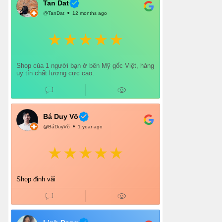
Tan Dat
@TanDat
12 months ago
Shop của 1 người bạn ở bên Mỹ gốc Việt, hàng
uy tín chất lượng cực cao.
Bá Duy Võ
@BáDuyVõ
1 year ago
Shop đỉnh vãi