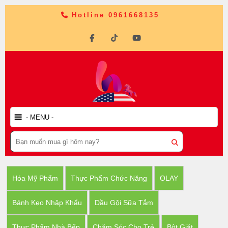
Hotline 0961668135
Hóa Mỹ Phẩm
Thực Phẩm Chức Năng
OLAY
Bánh Kẹo Nhập Khẩu
Dầu Gội Sữa Tắm
Thực Phẩm Nhà Bếp
Chăm Sóc Cho Trẻ
Bột Giặt