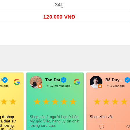
34g
120.000 VNĐ
i
Tan Dat
Bá Duy Võ
hs ago
@TanDat
12 months ago
@BáDuyVõ
1 year ago
g ở shop
Shop của 1 người bạn ở bên
Shop đỉnh vãi
và thật sự
Mỹ gốc Việt, hàng uy tín chất
ất lượng.
lượng cực cao.
S, luôn có