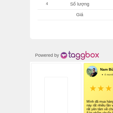
4
Số lượng
Giá
Powered by
Nam Bù
@NamBùi
4 mont
Mình đã mua hàn
này rất nhiều lần 
rất yên tâm về ch
Sản phẩm chuẩn U