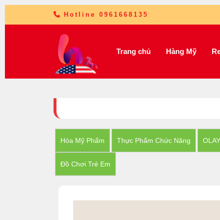
Hotline 0961668135
Trang chủ
Hàng Mỹ
Re
Hóa Mỹ Phẩm
Thực Phẩm Chức Năng
OLA
Đồ Chơi Trẻ Em