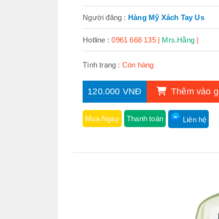
Người đăng :
Hàng Mỹ Xách Tay Us
Hotline :
0961 668 135 |
Mrs.Hằng
|
Tình trạng :
Còn hàng
120.000 VNĐ
Thêm vào g
Mua Ngay
Thanh toán
Liên hệ