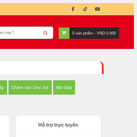
0
sản phẩm -
VND 0.000
ếp
Chăm Sóc Cho Trẻ
Bột Giặt
Hỗ trợ trực tuyến