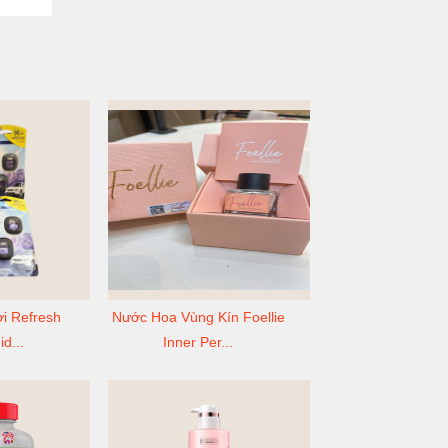
i Refresh
Nước Hoa Vùng Kín Foellie
d...
Inner Per...