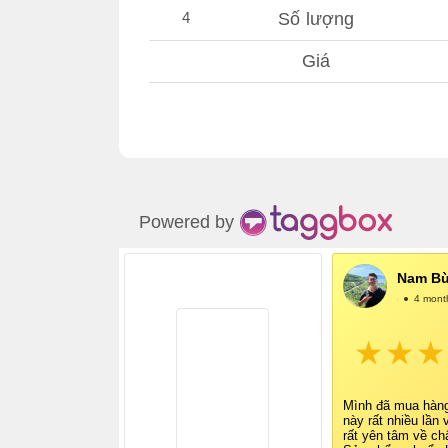
4
Số lượng
Giá
Powered by
Nam Bù
@NamBùi
4 mont
Mình đã mua hàn
này rất nhiều lần 
rất yên tâm về ch