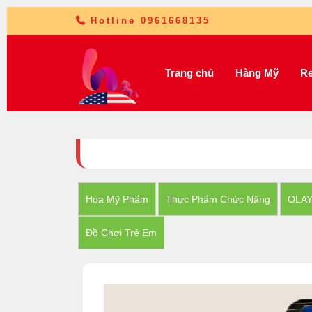
Hotline 0961668135
Trang chủ
Hàng Mỹ
Re
Hóa Mỹ Phẩm
Thực Phẩm Chức Năng
OLA
Đồ Chơi Trẻ Em