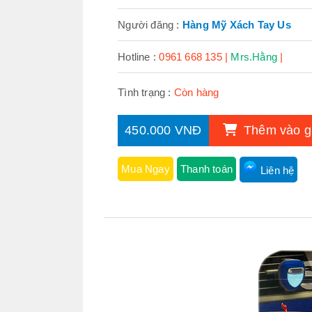
Người đăng :
Hàng Mỹ Xách Tay Us
Hotline :
0961 668 135 |
Mrs.Hằng
|
Tình trạng :
Còn hàng
450.000 VNĐ
Thêm vào g
Mua Ngay
Thanh toán
Liên hệ