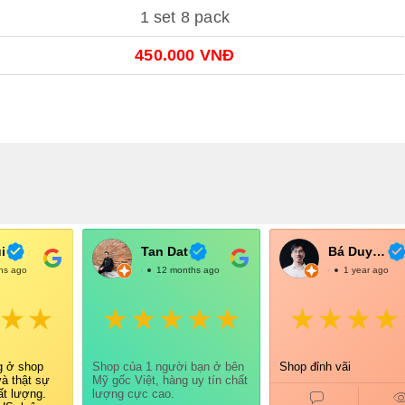
1 set 8 pack
450.000 VNĐ
i
Tan Dat
Bá Duy Võ
hs ago
@TanDat
12 months ago
@BáDuyVõ
1 year ago
g ở shop
Shop của 1 người bạn ở bên
Shop đỉnh vãi
và thật sự
Mỹ gốc Việt, hàng uy tín chất
ất lượng.
lượng cực cao.