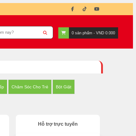
0
sản phẩm -
VND 0.000
ếp
Chăm Sóc Cho Trẻ
Bột Giặt
Hỗ trợ trực tuyến