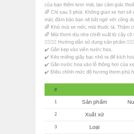
của bạn thêm tươi mát, tạo cảm giác thoải
🌈 Chỉ sau 3 phút. Không gian xe hơi sẽ
mát, đảm bảo bạn sẽ bất ngờ với công d
🌈 Khử mùi xe mới, mùi thuốc lá. Thậm ch
🌈 Mùi thơm dịu nhẹ chiết xuất từ cây cỏ 
👇🏻👇🏻 Hướng dẫn sử dụng sản phẩm 👇🏻
✔️ Gắn kẹp vào viên nước hoa.
✔️ Kéo miếng giấy bạc nhỏ ra để kích ho
✔️ Gắn nước hoa vào lỗ thông hơi của xe
✔️ Điều chỉnh mức độ hương thơm phù h
#
1
Sản phẩm
Nư
2
Xuất xứ
3
Loại