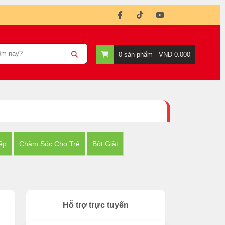
0
sản phẩm -
VND 0.000
ếp
Chăm Sóc Cho Trẻ
Bột Giặt
Hỗ trợ trực tuyến