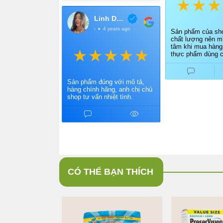
Linh Dang
@LinhDang
4 years ago
Sản phẩm của sho
chất lượng nên mì
tâm khi mua hàng
thực phẩm dùng c
Điểm cộng cho ch
vấn nhiệt tình, gi
nhanh.
Sản phẩm đúng với mô tả,
hàng chính hãng, anh chị chủ
shop tư vấn nhiệt tình.
CÓ THỂ BẠN THÍCH