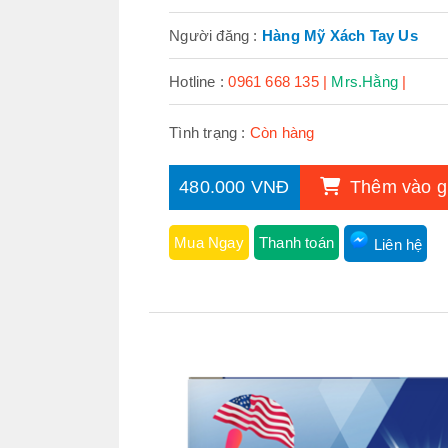
Người đăng :
Hàng Mỹ Xách Tay Us
Hotline :
0961 668 135 |
Mrs.Hằng
|
Tình trạng :
Còn hàng
480.000 VNĐ
Thêm vào g
Mua Ngay
Thanh toán
Liên hệ