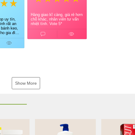
Hàng giao kĩ càng, giá rẻ hơn
p uy tín,
chỗ khác, nhân viên tư vấn
nh rất an
nhiệt tình. Vote 5*
 bánh keo,
ho gia đình.
ủ shop tư
ao hàng
Show More