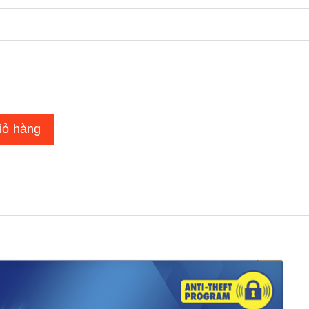
iỏ hàng