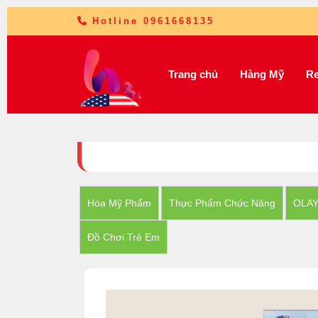
Hotline 0961668135
Trang chủ
Hàng Mỹ
Re
Hóa Mỹ Phẩm
Thực Phẩm Chức Năng
OLA
Đồ Chơi Trẻ Em