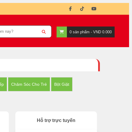
0
sản phẩm -
VND 0.000
ếp
Chăm Sóc Cho Trẻ
Bột Giặt
Hỗ trợ trực tuyến