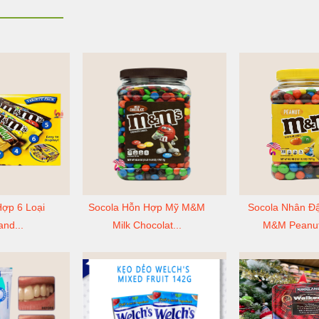
Hợp 6 Loại
Socola Hỗn Hợp Mỹ M&M
Socola Nhân Đ
and...
Milk Chocolat...
M&M Peanut 