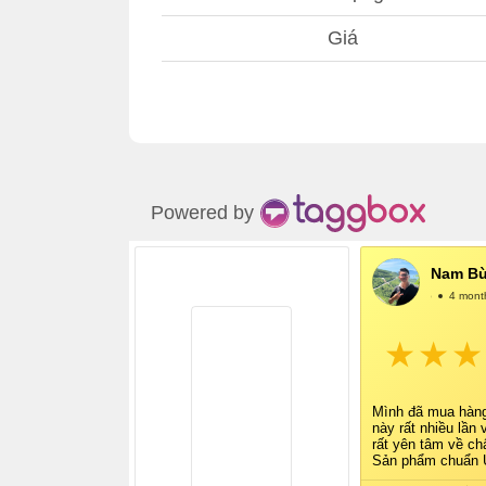
Giá
Powered by
Nam Bù
@NamBùi
4 mont
Mình đã mua hàn
này rất nhiều lần 
rất yên tâm về ch
Sản phẩm chuẩn U
tem tag đầy đủ, r