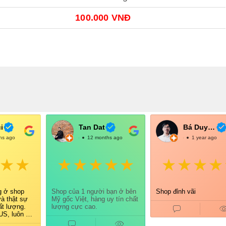
100.000 VNĐ
i
Tan Dat
Bá Duy Võ
hs ago
@TanDat
12 months ago
@BáDuyVõ
1 year ago
g ở shop
Shop của 1 người bạn ở bên
Shop đỉnh vãi
và thật sự
Mỹ gốc Việt, hàng uy tín chất
ất lượng.
lượng cực cao.
S, luôn có
õ ràng nên