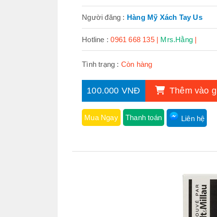
Người đăng :
Hàng Mỹ Xách Tay Us
Hotline :
0961 668 135 |
Mrs.Hằng
|
Tình trạng :
Còn hàng
100.000 VNĐ
Thêm vào g
Mua Ngay
Thanh toán
Liên hệ