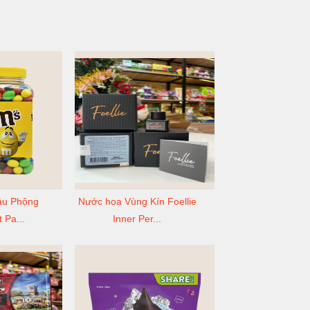
ậu Phộng
Nước hoa Vùng Kín Foellie
Pa...
Inner Per...