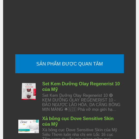
SẢN PHẨM ĐƯỢC QUAN TÂM
Set Kem Dưỡng Olay Regenerist 10
của Mỹ
Set Kem Dưỡng Olay Regenerist 10 🔴
KEM DƯỠNG OLAY REGENERIST 10 -
ĐẢO NGƯỢC LÃO HÓA, DA CĂNG BÓNG
MỊN MÀNG 🌟🇺🇸 Phá vỡ mọi giới hạ...
Xà bông cục Dove Sensitive Skin
của Mỹ
Xà bông cục Dove Sensitive Skin của Mỹ
Siêu Thơm luôn nha chị em Lốc 16 cục