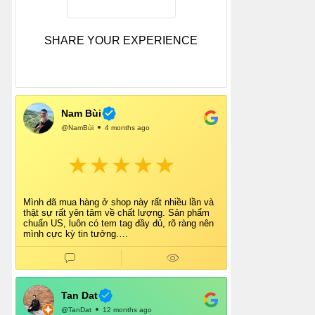
SHARE YOUR EXPERIENCE
Nam Bùi
@NamBùi
4 months ago
Mình đã mua hàng ở shop này rất nhiều lần và
thật sự rất yên tâm về chất lượng. Sản phẩm
chuẩn US, luôn có tem tag đầy đủ, rõ ràng nên
mình cực kỳ tin tưởng.
Shop tư vấn nhiệt tình, giao hàng nhanh, đóng
gói cẩn thận. Mỗi lần mua đều cảm thấy hài
lòng.
Chắc chắn mình sẽ tiếp tục ủng hộ shop lâu dài
và giới thiệu thêm cho bạn bè 👍
Tan Dat
@TanDat
12 months ago