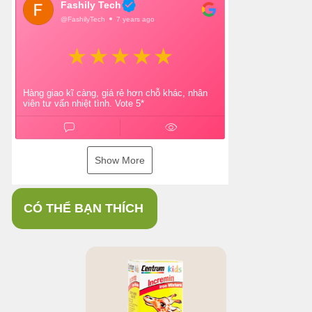
Fashily Tech
@FashilyTech
7 years ago
Hàng giao kĩ càng, giá rẻ hơn chỗ khác, nhân
viên tư vấn nhiệt tình. Vote 5*
Show More
CÓ THỂ BẠN THÍCH