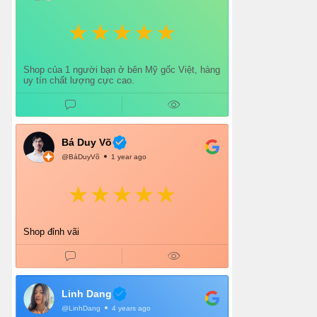
Shop của 1 người bạn ở bên Mỹ gốc Việt, hàng
uy tín chất lượng cực cao.
Bá Duy Võ
@BáDuyVõ
1 year ago
Shop đỉnh vãi
Linh Dang
@LinhDang
4 years ago