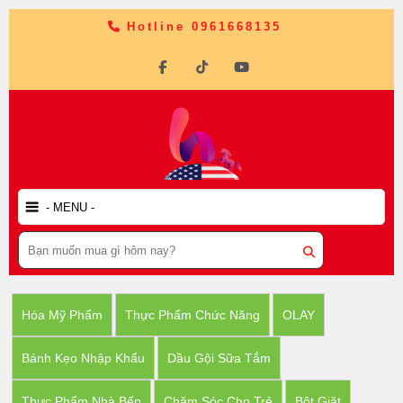
Hotline 0961668135
Hóa Mỹ Phẩm
Thực Phẩm Chức Năng
OLAY
Bánh Kẹo Nhập Khẩu
Dầu Gội Sữa Tắm
Thực Phẩm Nhà Bếp
Chăm Sóc Cho Trẻ
Bột Giặt