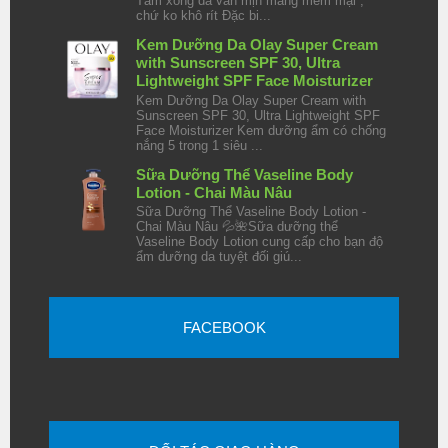
Tắm xong da vẫn mịn màng mềm mại ,
chứ ko khô rít Đặc bi...
Kem Dưỡng Da Olay Super Cream
with Sunscreen SPF 30, Ultra
Lightweight SPF Face Moisturizer
Kem Dưỡng Da Olay Super Cream with
Sunscreen SPF 30, Ultra Lightweight SPF
Face Moisturizer Kem dưỡng ẩm có chống
nắng 5 trong 1 siêu ...
Sữa Dưỡng Thể Vaseline Body
Lotion - Chai Màu Nâu
Sữa Dưỡng Thể Vaseline Body Lotion -
Chai Màu Nâu 💦🌺Sữa dưỡng thể
Vaseline Body Lotion cung cấp cho bạn độ
ẩm dưỡng da tuyệt đối giú...
FACEBOOK