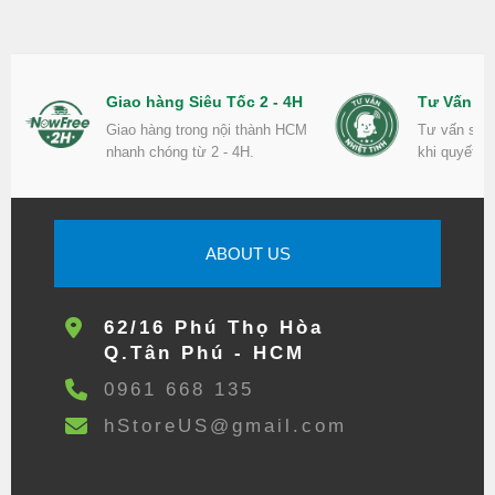
Giao hàng Siêu Tốc 2 - 4H
Tư Vấn Nh
Giao hàng trong nội thành HCM
Tư vấn sản
nhanh chóng từ 2 - 4H.
khi quyết đ
ABOUT US
62/16 Phú Thọ Hòa
Q.Tân Phú - HCM
0961 668 135
hStoreUS@gmail.com