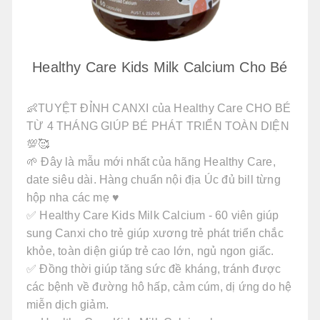
Healthy Care Kids Milk Calcium Cho Bé
👶TUYỆT ĐỈNH CANXI của Healthy Care CHO BÉ
TỪ 4 THÁNG GIÚP BÉ PHÁT TRIỂN TOÀN DIỆN
💯🥰
🌱 Đây là mẫu mới nhất của hãng Healthy Care,
date siêu dài. Hàng chuẩn nội địa Úc đủ bill từng
hộp nha các mẹ ♥️
✅ Healthy Care Kids Milk Calcium - 60 viên giúp
sung Canxi cho trẻ giúp xương trẻ phát triển chắc
khỏe, toàn diện giúp trẻ cao lớn, ngủ ngon giấc.
✅ Đồng thời giúp tăng sức đề kháng, tránh được
các bệnh về đường hô hấp, cảm cúm, dị ứng do hệ
miễn dịch giảm.