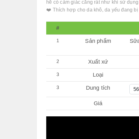
hề có cảm giác căng rát như khi sử dụng
❤️ Thích hợp cho da khô, da yếu đang bị
#
1
Sản phẩm
Sữa
2
Xuất xứ
3
Loại
3
Dung tích
Giá