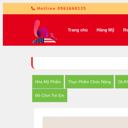
Hotline 0961668135
Trang chủ
Hàng Mỹ
Re
Hóa Mỹ Phẩm
Thực Phẩm Chức Năng
OLA
Đồ Chơi Trẻ Em