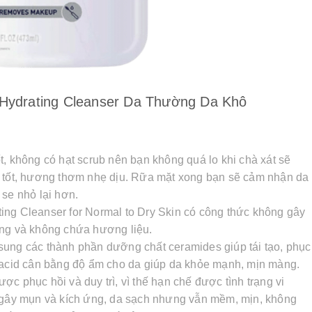
Hydrating Cleanser Da Thường Da Khô
t, không có hạt scrub nên bạn không quá lo khi chà xát sẽ
t tốt, hương thơm nhẹ dịu. Rữa mặt xong bạn sẽ cảm nhận da
 se nhỏ lại hơn.
ing Cleanser for Normal to Dry Skin có công thức không gây
ông và không chứa hương liệu.
sung các thành phần dưỡng chất ceramides giúp tái tạo, phục
c acid cân bằng độ ẩm cho da giúp da khỏe mạnh, mịn màng.
c phục hồi và duy trì, vì thế hạn chế được tình trạng vi
g gây mụn và kích ứng, da sạch nhưng vẫn mềm, mịn, không