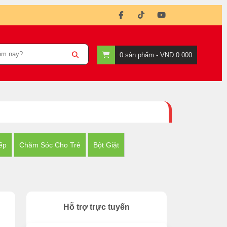
0
sản phẩm -
VND 0.000
ếp
Chăm Sóc Cho Trẻ
Bột Giặt
Hỗ trợ trực tuyến