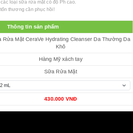
 các loại sữa rửa mặt có độ Ph cao.
 tổn thương cần phục hồi!
Thông tin sản phẩm
 Rửa Mặt CeraVe Hydrating Cleanser Da Thường Da
Khô
Hàng Mỹ xách tay
Sữa Rửa Mặt
430.000 VNĐ