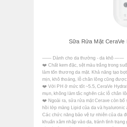
Sữa Rửa Mặt CeraVe 
—— Dành cho da thường - da khô ——
❤️ Chất kem đặc, sệt màu trắng trong suố
làm tổn thương da mặt. Khả năng tạo bọ
mịn, khô thoáng, lỗ chân lông cũng được
❤️ Với PH ở mức tốt ~5.5, CeraVe Hydrat
mụn, không làm tắc nghẽn các lỗ chân l
❤️ Ngoài ra, sửa rửa mặt Cerave còn bổ 
hồi lớp màng Lipid của da và hyaluroni
Các chức năng bảo vệ tự nhiên của da đượ
khuẩn xâm nhập vào da, tránh tình trạn