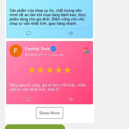
Sản phẩm của shop uy tín, chất lượng nên
mình rất an tâm khi mua hàng bánh keo, thực
phẩm dùng cho gia đình. Điểm cộng cho chủ
shop tư vấn nhiệt tình, giao hàng nhanh.
Fashily Tech
@FashilyTech
7 years ago
Hàng giao kĩ càng, giá rẻ hơn chỗ khác, nhân
viên tư vấn nhiệt tình. Vote 5*
Show More