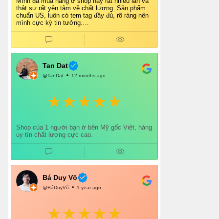
Mình đã mua hàng ở shop này rất nhiều lần và
thật sự rất yên tâm về chất lượng. Sản phẩm
chuẩn US, luôn có tem tag đầy đủ, rõ ràng nên
mình cực kỳ tin tưởng.
Shop tư vấn nhiệt tình, giao hàng nhanh, đóng
gói cẩn thận. Mỗi lần mua đều cảm thấy hài
lòng.
Chắc chắn mình sẽ tiếp tục ủng hộ shop lâu dài
và giới thiệu thêm cho bạn bè 👍
Tan Dat
@TanDat
12 months ago
Shop của 1 người bạn ở bên Mỹ gốc Việt, hàng
uy tín chất lượng cực cao.
Bá Duy Võ
@BáDuyVõ
1 year ago