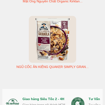
Mật Ong Nguyên Chất Organic Kirklan...
NGŨ CỐC ĂN KIÊNG QUAKER SIMPLY GRAN...
Giao hàng Siêu Tốc 2 - 4H
Tư Vấn Nh
Giao hàng trong nội thành HCM
Tư vấn sản