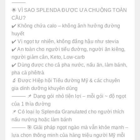
⸻
🌟 VÌ SAO SPLENDA ĐƯỢC ƯA CHUỘNG TOÀN
CẦU?
✔️ Không chứa calo – không ảnh hưởng đường
huyết
✔️ Vị ngọt tự nhiên, không đắng hậu như stevia
✔️ An toàn cho người tiểu đường, người ăn kiêng,
người giảm cân, Keto, Low-carb
✔️ Dùng được cho cả pha nước, nấu ăn, làm bánh,
pha cà phê/trà
🔬 Được Hiệp hội Tiểu đường Mỹ & các chuyên
gia dinh dưỡng khuyên dùng
⸻ 📌 Dạng gói nhỏ tiện lợi – mỗi gói ~ độ ngọt
của 1 thìa đường
📌 Có loại lọ Splenda Granulated cho người thích
nấu nướng hoặc làm bánh
⸻ 🎯 Giải pháp ngọt ngào mà vẫn khỏe mạnh –
lựa chọn thông minh của hàng triệu người Mỹ mỗi