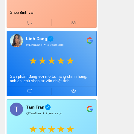
Shop đỉnh vãi
Linh Dang
@LinhDang
4 years ago
Sản phẩm đúng với mô tả, hàng chính hãng,
anh chị chủ shop tư vấn nhiệt tình.
Tam Tran
@TamTran
7 years ago