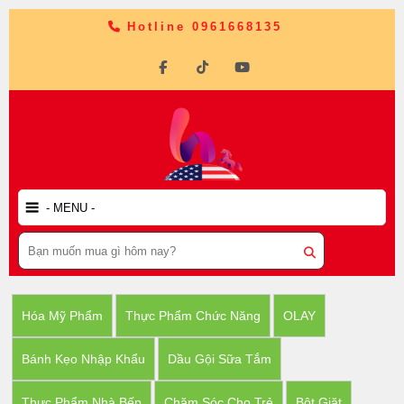
Hotline 0961668135
Hóa Mỹ Phẩm
Thực Phẩm Chức Năng
OLAY
Bánh Kẹo Nhập Khẩu
Dầu Gội Sữa Tắm
Thực Phẩm Nhà Bếp
Chăm Sóc Cho Trẻ
Bột Giặt