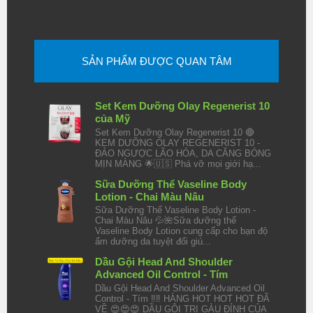
SẢN PHẨM ĐƯỢC QUAN TÂM
Set Kem Dưỡng Olay Regenerist 10
của Mỹ
Set Kem Dưỡng Olay Regenerist 10 🔴
KEM DƯỠNG OLAY REGENERIST 10 -
ĐẢO NGƯỢC LÃO HÓA, DA CĂNG BÓNG
MỊN MÀNG 🌟🇺🇸 Phá vỡ mọi giới hạ...
Sữa Dưỡng Thể Vaseline Body
Lotion - Chai Màu Nâu
Sữa Dưỡng Thể Vaseline Body Lotion -
Chai Màu Nâu 💦🌺Sữa dưỡng thể
Vaseline Body Lotion cung cấp cho bạn độ
ẩm dưỡng da tuyệt đối giú...
Dầu Gội Head And Shoulder
Advanced Oil Control - Tím
Dầu Gội Head And Shoulder Advanced Oil
Control - Tím ‼️‼️ HÀNG HOT HOT HOT ĐÃ
VỀ 😍😍😍 DẦU GỘI TRỊ GÀU ĐỈNH CỦA