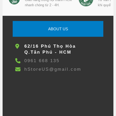
nhanh chóng từ 2 - 4H.
khi quyết đ
ABOUT US
62/16 Phú Thọ Hòa
Q.Tân Phú - HCM
0961 668 135
hStoreUS@gmail.com