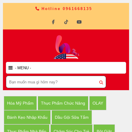
Hotline 0961668135
Hóa Mỹ Phẩm
Thực Phẩm Chức Năng
OLAY
Bánh Kẹo Nhập Khẩu
Dầu Gội Sữa Tắm
Thực Phẩm Nhà Bếp
Chăm Sóc Cho Trẻ
Bột Giặt