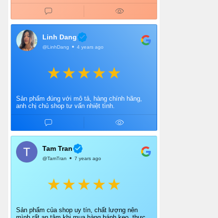
Linh Dang
@LinhDang
4 years ago
Sản phẩm đúng với mô tả, hàng chính hãng,
anh chị chủ shop tư vấn nhiệt tình.
Tam Tran
@TamTran
7 years ago
Sản phẩm của shop uy tín, chất lượng nên
mình rất an tâm khi mua hàng bánh keo, thực