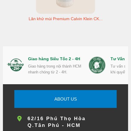
Lăn khử mùi Premium Calvin Klein CK...
Giao hàng Siêu Tốc 2 - 4H
Tư Vấn Nh
Giao hàng trong nội thành HCM
Tư vấn sản
nhanh chóng từ 2 - 4H.
khi quyết đ
ABOUT US
62/16 Phú Thọ Hòa
Q.Tân Phú - HCM