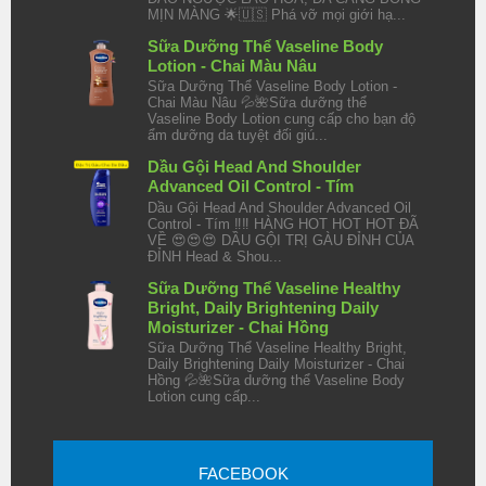
MỊN MÀNG 🌟🇺🇸 Phá vỡ mọi giới hạ...
Sữa Dưỡng Thể Vaseline Body
Lotion - Chai Màu Nâu
Sữa Dưỡng Thể Vaseline Body Lotion -
Chai Màu Nâu 💦🌺Sữa dưỡng thể
Vaseline Body Lotion cung cấp cho bạn độ
ẩm dưỡng da tuyệt đối giú...
Dầu Gội Head And Shoulder
Advanced Oil Control - Tím
Dầu Gội Head And Shoulder Advanced Oil
Control - Tím ‼️‼️ HÀNG HOT HOT HOT ĐÃ
VỀ 😍😍😍 DẦU GỘI TRỊ GÀU ĐỈNH CỦA
ĐỈNH Head & Shou...
Sữa Dưỡng Thể Vaseline Healthy
Bright, Daily Brightening Daily
Moisturizer - Chai Hồng
Sữa Dưỡng Thể Vaseline Healthy Bright,
Daily Brightening Daily Moisturizer - Chai
Hồng 💦🌺Sữa dưỡng thể Vaseline Body
Lotion cung cấp...
FACEBOOK