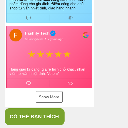
phẩm dùng cho gia đình. Điểm cộng cho chủ
shop tư vấn nhiệt tình, giao hàng nhanh.
Fashily Tech
@FashilyTech
7 years ago
Hàng giao kĩ càng, giá rẻ hơn chỗ khác, nhân
viên tư vấn nhiệt tình. Vote 5*
Show More
CÓ THỂ BẠN THÍCH