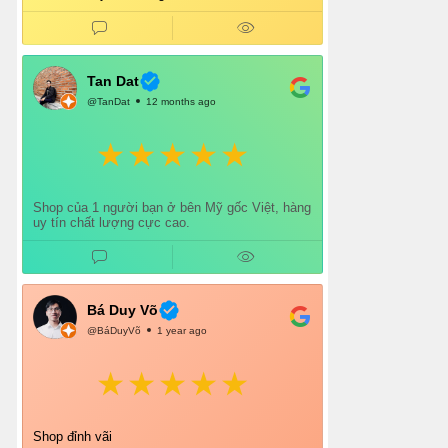
Shop tư vấn nhiệt tình, giao hàng nhanh, đóng
gói cẩn thận. Mỗi lần mua đều cảm thấy hài
lòng.
Chắc chắn mình sẽ tiếp tục ủng hộ shop lâu dài
và giới thiệu thêm cho bạn bè 👍
Tan Dat
@TanDat
12 months ago
Shop của 1 người bạn ở bên Mỹ gốc Việt, hàng
uy tín chất lượng cực cao.
Bá Duy Võ
@BáDuyVõ
1 year ago
Shop đỉnh vãi