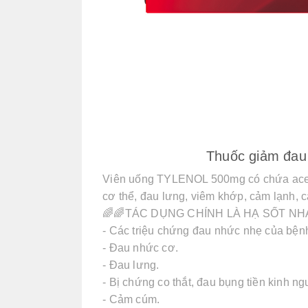
Thuốc giảm đa
Viên uống TYLENOL 500mg có chứa acet
cơ thể, đau lưng, viêm khớp, cảm lạnh, 
🌈🌈TÁC DỤNG CHÍNH LÀ HẠ SỐT NH
- Các triệu chứng đau nhức nhẹ của bện
- Đau nhức cơ.
- Đau lưng.
- Bị chứng co thắt, đau bụng tiền kinh ng
- Cảm cúm.