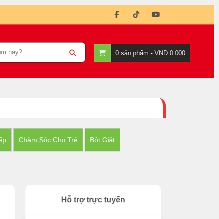
0
sản phẩm -
VND 0.000
ếp
Chăm Sóc Cho Trẻ
Bột Giặt
Hỗ trợ trực tuyến