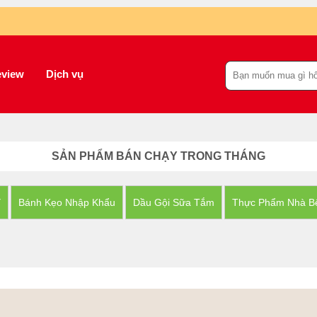
view
Dịch vụ
SẢN PHẨM BÁN CHẠY TRONG THÁNG
Y
Bánh Kẹo Nhập Khẩu
Dầu Gội Sữa Tắm
Thực Phẩm Nhà B