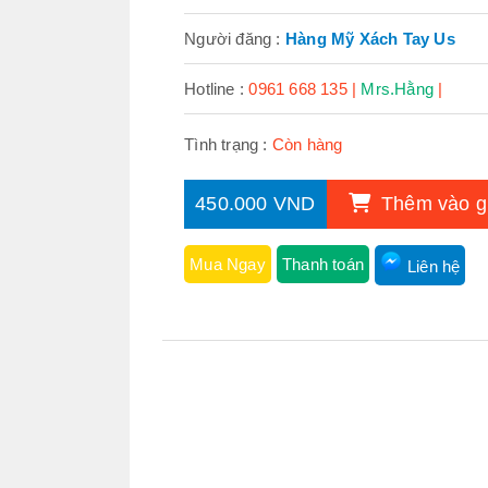
Người đăng :
Hàng Mỹ Xách Tay Us
Hotline :
0961 668 135 |
Mrs.Hằng
|
Tình trạng :
Còn hàng
450.000 VND
Thêm vào g
Mua Ngay
Thanh toán
Liên hệ