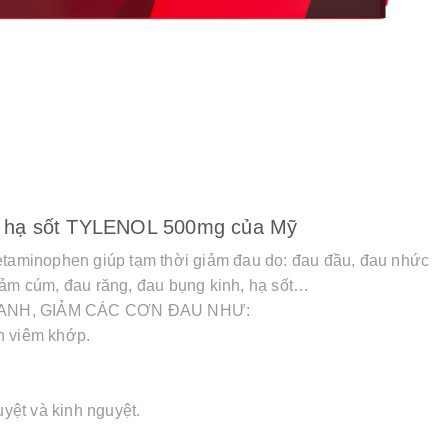
u hạ sốt TYLENOL 500mg của Mỹ
aminophen giúp tạm thời giảm đau do: đau đầu, đau nhức
cảm cúm, đau răng, đau bụng kinh, hạ sốt…
ANH, GIẢM CÁC CƠN ĐAU NHƯ:
h viêm khớp.
uyệt và kinh nguyệt.