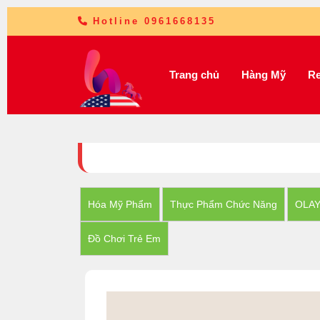
Hotline 0961668135
Trang chủ
Hàng Mỹ
Re
Hóa Mỹ Phẩm
Thực Phẩm Chức Năng
OLA
Đồ Chơi Trẻ Em