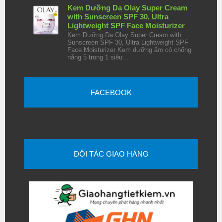
Kem Dưỡng Da Olay Super Cream
with Sunscreen SPF 30, Ultra
Lightweight SPF Face Moisturizer
Kem Dưỡng Da Olay Super Cream with
Sunscreen SPF 30, Ultra Lightweight SPF
Face Moisturizer Kem dưỡng ẩm có chống
nắng 5 trong 1 siêu ...
FACEBOOK
ĐỐI TÁC GIAO HÀNG