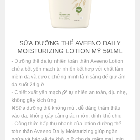
SỮA DƯỠNG THỂ AVEENO DAILY
MOISTURIZING LOTION MỸ 591ML
- Dưỡng thể da tự nhiên toàn thân Aveeno Lotion
chứa bột yến mạch tự nhiên kết hợp với chất làm
mềm da và được chứng minh lâm sàng để giữ ẩm
da suốt 24 giờ.
- Chiết xuất yến mạch 🌾 tự nhiên an toàn, dịu nhẹ,
không gây kích ứng
❌Sữa dưỡng thể không mùi, dễ dàng thẩm thấu
vào da, không gây cảm giác nhờn, dính khó chịu
- Công thức hấp thụ nhanh của lotion dưỡng thể
toàn thân Aveeno Daily Moisturizing giúp ngăn
ngừa và bảo vệ da khô, giữ cho da mềm mại, mịn