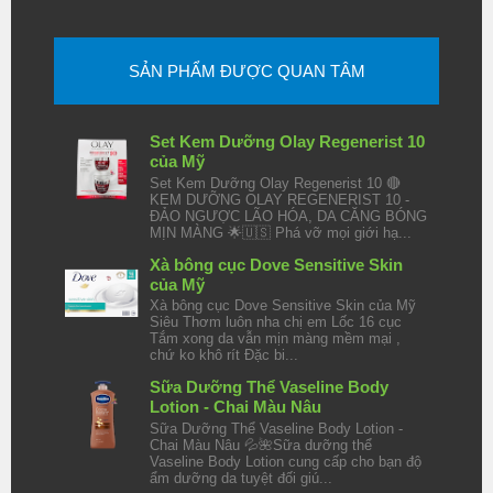
SẢN PHẨM ĐƯỢC QUAN TÂM
Set Kem Dưỡng Olay Regenerist 10
của Mỹ
Set Kem Dưỡng Olay Regenerist 10 🔴
KEM DƯỠNG OLAY REGENERIST 10 -
ĐẢO NGƯỢC LÃO HÓA, DA CĂNG BÓNG
MỊN MÀNG 🌟🇺🇸 Phá vỡ mọi giới hạ...
Xà bông cục Dove Sensitive Skin
của Mỹ
Xà bông cục Dove Sensitive Skin của Mỹ
Siêu Thơm luôn nha chị em Lốc 16 cục
Tắm xong da vẫn mịn màng mềm mại ,
chứ ko khô rít Đặc bi...
Sữa Dưỡng Thể Vaseline Body
Lotion - Chai Màu Nâu
Sữa Dưỡng Thể Vaseline Body Lotion -
Chai Màu Nâu 💦🌺Sữa dưỡng thể
Vaseline Body Lotion cung cấp cho bạn độ
ẩm dưỡng da tuyệt đối giú...