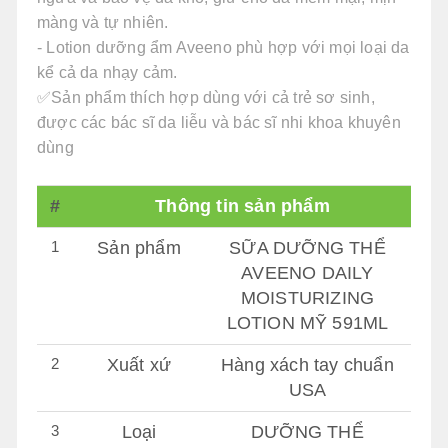
màng và tự nhiên.
- Lotion dưỡng ẩm Aveeno phù hợp với mọi loại da
kể cả da nhạy cảm.
✅Sản phẩm thích hợp dùng với cả trẻ sơ sinh,
được các bác sĩ da liễu và bác sĩ nhi khoa khuyên
dùng
#
Thông tin sản phẩm
1
Sản phẩm
SỮA DƯỠNG THỂ
AVEENO DAILY
MOISTURIZING
LOTION MỸ 591ML
2
Xuất xứ
Hàng xách tay chuẩn
USA
3
Loại
DƯỠNG THỂ