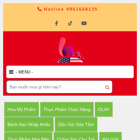
Hotline 0961668135
Hóa Mỹ Phẩm
Thực Phẩm Chức Năng
OLAY
Bánh Kẹo Nhập Khẩu
Dầu Gội Sữa Tắm
Thực Phẩm Nhà Bếp
Chăm Sóc Cho Trẻ
Bột Giặt