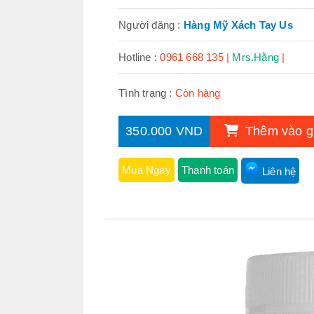
Người đăng :
Hàng Mỹ Xách Tay Us
Hotline :
0961 668 135 |
Mrs.Hằng
|
Tình trạng :
Còn hàng
350.000 VND
Thêm vào g
Mua Ngay
Thanh toán
Liên hệ