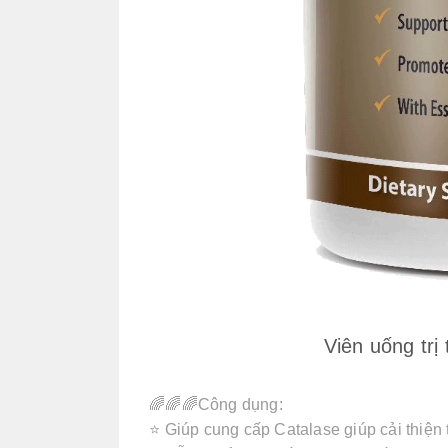
Viên uống tr
🌈🌈🌈Công dụng:
⭐️ Giúp cung cấp Catalase giúp cải thiện 