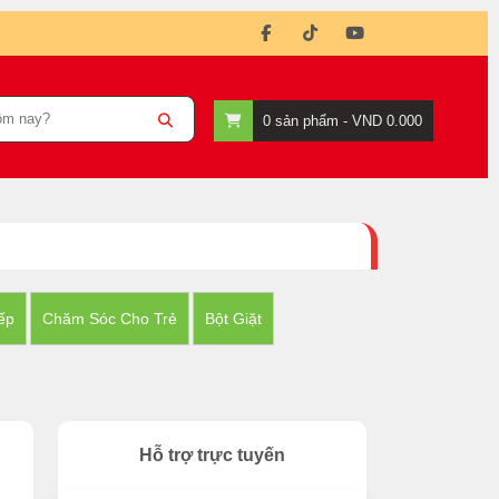
0
sản phẩm -
VND 0.000
ếp
Chăm Sóc Cho Trẻ
Bột Giặt
Hỗ trợ trực tuyến