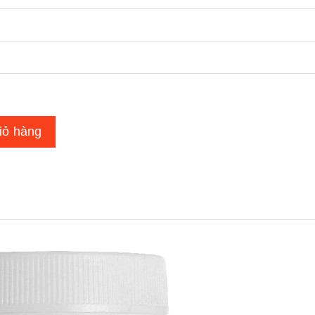
iỏ hàng