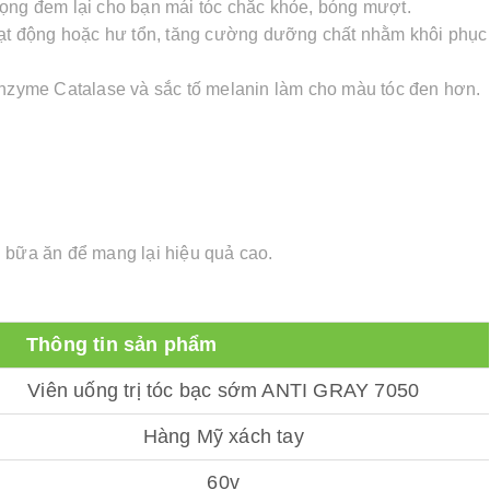
rọng đem lại cho bạn mái tóc chắc khỏe, bóng mượt.
hoạt động hoặc hư tổn, tăng cường dưỡng chất nhằm khôi phục
 Enzyme Catalase và sắc tố melanin làm cho màu tóc đen hơn.
 bữa ăn để mang lại hiệu quả cao.
Thông tin sản phẩm
Viên uống trị tóc bạc sớm ANTI GRAY 7050
Hàng Mỹ xách tay
60v