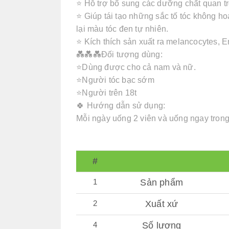
⭐️ Hỗ trợ bổ sung các dưỡng chất quan t
⭐️ Giúp tái tạo những sắc tố tóc không 
lại màu tóc đen tự nhiên.
⭐️ Kích thích sản xuất ra melancocytes,
💑💑💑Đối tượng dùng:
⭐️Dùng được cho cả nam và nữ.
⭐️Người tóc bạc sớm
⭐️Người trên 18t
🍀 Hướng dẫn sử dụng:
Mỗi ngày uống 2 viên và uống ngay trong
#
1
Sản phẩm
2
Xuất xứ
4
Số lượng