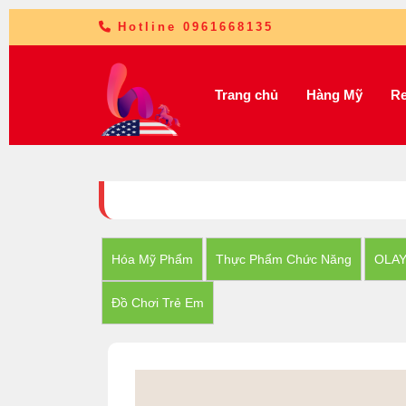
Hotline 0961668135
Trang chủ
Hàng Mỹ
Re
Hóa Mỹ Phẩm
Thực Phẩm Chức Năng
OLA
Đồ Chơi Trẻ Em