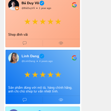
Bá Duy Võ
@BáDuyVõ
1 year ago
Shop đỉnh vãi
Linh Dang
@LinhDang
4 years ago
Sản phẩm đúng với mô tả, hàng chính hãng,
anh chị chủ shop tư vấn nhiệt tình.