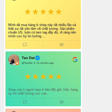
Mình đã mua hàng ở shop này rất nhiều lần và
thật sự rất yên tâm về chất lượng. Sản phẩm
chuẩn US, luôn có tem tag đầy đủ, rõ ràng nên
mình cực kỳ tin tưởng.
Shop tư vấn nhiệt tình, giao hàng nhanh, đóng
gói cẩn thận. Mỗi lần mua đều cảm thấy hài
lòng.
Chắc chắn mình sẽ tiếp tục ủng hộ shop lâu dài
và giới thiệu thêm cho bạn bè 👍
Tan Dat
@TanDat
12 months ago
Shop của 1 người bạn ở bên Mỹ gốc Việt, hàng
uy tín chất lượng cực cao.