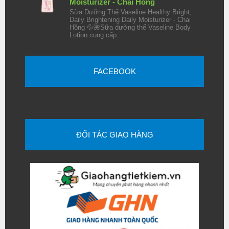
Moisturizer - Chai Hồng
Sữa Dưỡng Thể Vaseline Healthy Bright,
Daily Brightening Daily Moisturizer - Chai
Hồng 💦🌺Sữa dưỡng thể Vaseline Body
Lotion cung cấp...
FACEBOOK
ĐỐI TÁC GIAO HÀNG