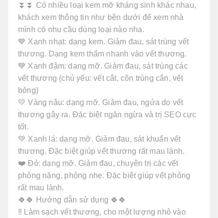
⏬⏬ Có nhiều loại kem mỡ kháng sinh khác nhau,
khách xem thông tin như bên dưới để xem nhà
mình có nhu cầu dùng loại nào nha.
💙 Xanh nhạt: dạng kem. Giảm đau, sát trùng vết
thương. Dạng kem thấm nhanh vào vết thương.
💙 Xanh đậm: dạng mỡ. Giảm đau, sát trùng các
vết thương (chủ yếu: vết cắt, côn trùng cắn, vết
bỏng)
💛 Vàng nâu: dạng mỡ. Giảm đau, ngứa do vết
thương gây ra. Đặc biệt ngăn ngừa và trị SẸO cực
tốt.
💚 Xanh lá: dạng mỡ. Giảm đau, sát khuẩn vết
thương. Đặc biệt giúp vết thương rất mau lành.
❤️ Đỏ: dạng mỡ. Giảm đau, chuyên trị các vết
phỏng nặng, phỏng nhẹ. Đặc biệt giúp vết phỏng
rất mau lành.
🍀🍀 Hướng dẫn sử dụng 🍀🍀
‼️ Làm sạch vết thương, cho một lượng nhỏ vào