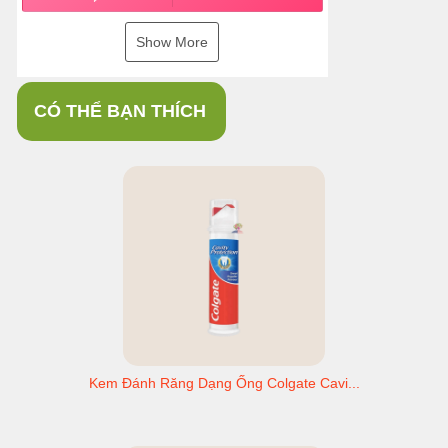
Show More
CÓ THỂ BẠN THÍCH
Kem Đánh Răng Dạng Ống Colgate Cavi...