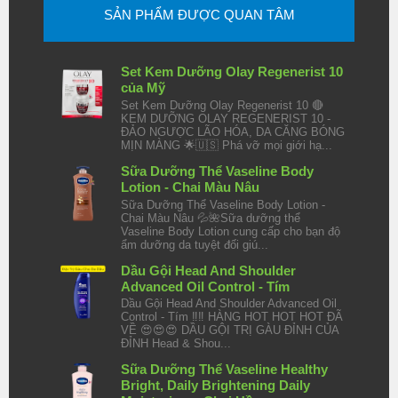
SẢN PHẨM ĐƯỢC QUAN TÂM
Set Kem Dưỡng Olay Regenerist 10
của Mỹ
Set Kem Dưỡng Olay Regenerist 10 🔴
KEM DƯỠNG OLAY REGENERIST 10 -
ĐẢO NGƯỢC LÃO HÓA, DA CĂNG BÓNG
MỊN MÀNG 🌟🇺🇸 Phá vỡ mọi giới hạ...
Sữa Dưỡng Thể Vaseline Body
Lotion - Chai Màu Nâu
Sữa Dưỡng Thể Vaseline Body Lotion -
Chai Màu Nâu 💦🌺Sữa dưỡng thể
Vaseline Body Lotion cung cấp cho bạn độ
ẩm dưỡng da tuyệt đối giú...
Dầu Gội Head And Shoulder
Advanced Oil Control - Tím
Dầu Gội Head And Shoulder Advanced Oil
Control - Tím ‼️‼️ HÀNG HOT HOT HOT ĐÃ
VỀ 😍😍😍 DẦU GỘI TRỊ GÀU ĐỈNH CỦA
ĐỈNH Head & Shou...
Sữa Dưỡng Thể Vaseline Healthy
Bright, Daily Brightening Daily