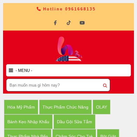
Hotline 0961668135
Hóa Mỹ Phẩm
Thực Phẩm Chức Năng
OLAY
Bánh Kẹo Nhập Khẩu
Dầu Gội Sữa Tắm
Thực Phẩm Nhà Bếp
Chăm Sóc Cho Trẻ
Bột Giặt