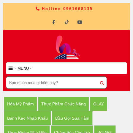
Hotline 0961668135
Hóa Mỹ Phẩm
Thực Phẩm Chức Năng
OLAY
Bánh Kẹo Nhập Khẩu
Dầu Gội Sữa Tắm
Thực Phẩm Nhà Bếp
Chăm Sóc Cho Trẻ
Bột Giặt