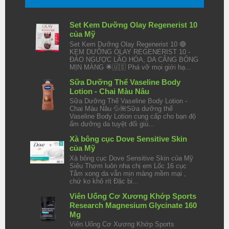
Set Kem Dưỡng Olay Regenerist 10
của Mỹ
Set Kem Dưỡng Olay Regenerist 10 🔴
KEM DƯỠNG OLAY REGENERIST 10 -
ĐẢO NGƯỢC LÃO HÓA, DA CĂNG BÓNG
MỊN MÀNG 🌟🇺🇸 Phá vỡ mọi giới hạ...
Sữa Dưỡng Thể Vaseline Body
Lotion - Chai Màu Nâu
Sữa Dưỡng Thể Vaseline Body Lotion -
Chai Màu Nâu 💦🌺Sữa dưỡng thể
Vaseline Body Lotion cung cấp cho bạn độ
ẩm dưỡng da tuyệt đối giú...
Xà bông cục Dove Sensitive Skin
của Mỹ
Xà bông cục Dove Sensitive Skin của Mỹ
Siêu Thơm luôn nha chị em Lốc 16 cục
Tắm xong da vẫn mịn màng mềm mại ,
chứ ko khô rít Đặc bi...
Viên Uống Cơ Xương Khớp Sports
Research Magnesium Glycinate 160
Mg
Viên Uống Cơ Xương Khớp Sports