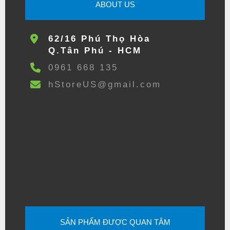
ABOUT US
62/16 Phú Thọ Hòa
Q.Tân Phú - HCM
0961 668 135
hStoreUS@gmail.com
SẢN PHẨM ĐƯỢC QUAN TÂM