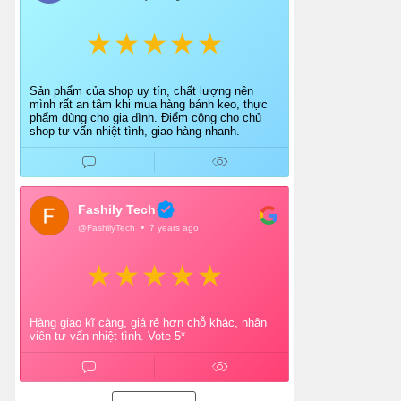
Sản phẩm của shop uy tín, chất lượng nên
mình rất an tâm khi mua hàng bánh keo, thực
phẩm dùng cho gia đình. Điểm cộng cho chủ
shop tư vấn nhiệt tình, giao hàng nhanh.
Fashily Tech
@FashilyTech
7 years ago
Hàng giao kĩ càng, giá rẻ hơn chỗ khác, nhân
viên tư vấn nhiệt tình. Vote 5*