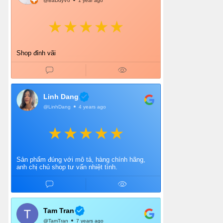
@BáDuyVõ
1 year ago
Shop đỉnh vãi
Linh Dang
@LinhDang
4 years ago
Sản phẩm đúng với mô tả, hàng chính hãng,
anh chị chủ shop tư vấn nhiệt tình.
Tam Tran
@TamTran
7 years ago