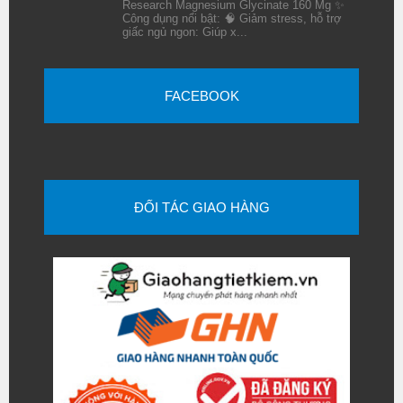
Research Magnesium Glycinate 160 Mg ✨
Công dụng nổi bật: 🧠 Giảm stress, hỗ trợ
giấc ngủ ngon: Giúp x...
FACEBOOK
ĐỐI TÁC GIAO HÀNG