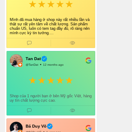
Mình đã mua hàng ở shop này rất nhiều lần và
thật sự rất yên tâm về chất lượng. Sản phẩm
chuẩn US, luôn có tem tag đầy đủ, rõ ràng nên
mình cực kỳ tin tưởng.
Shop tư vấn nhiệt tình, giao hàng nhanh, đóng
gói cẩn thận. Mỗi lần mua đều cảm thấy hài
lòng.
Chắc chắn mình sẽ tiếp tục ủng hộ shop lâu dài
và giới thiệu thêm cho bạn bè 👍
Tan Dat
@TanDat
12 months ago
Shop của 1 người bạn ở bên Mỹ gốc Việt, hàng
uy tín chất lượng cực cao.
Bá Duy Võ