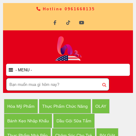
Hotline 0961668135
Hóa Mỹ Phẩm
Thực Phẩm Chức Năng
OLAY
Bánh Kẹo Nhập Khẩu
Dầu Gội Sữa Tắm
Thực Phẩm Nhà Bếp
Chăm Sóc Cho Trẻ
Bột Giặt