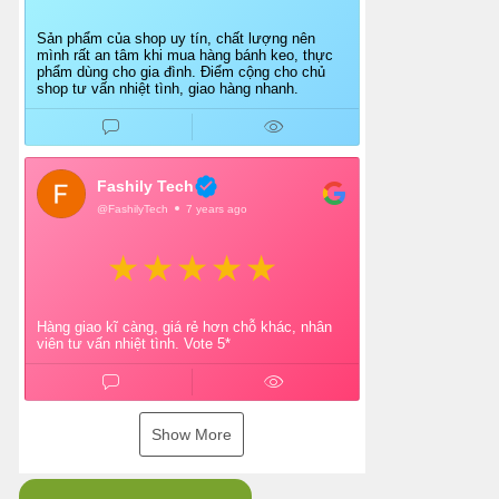
Sản phẩm của shop uy tín, chất lượng nên
mình rất an tâm khi mua hàng bánh keo, thực
phẩm dùng cho gia đình. Điểm cộng cho chủ
shop tư vấn nhiệt tình, giao hàng nhanh.
Fashily Tech
@FashilyTech
7 years ago
Hàng giao kĩ càng, giá rẻ hơn chỗ khác, nhân
viên tư vấn nhiệt tình. Vote 5*
Show More