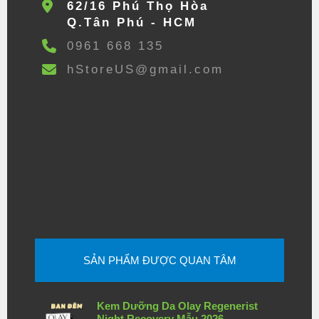
62/16 Phú Thọ Hòa
Q.Tân Phú - HCM
0961 668 135
hStoreUS@gmail.com
SẢN PHẨM ĐƯỢC QUAN TÂM
Kem Dưỡng Da Olay Regenerist
Night Recovery Mẫu 2026