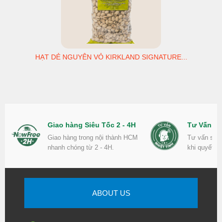
HẠT DẺ NGUYÊN VỎ KIRKLAND SIGNATURE...
Giao hàng Siêu Tốc 2 - 4H
Tư Vấn Nh
Giao hàng trong nội thành HCM
Tư vấn sản
nhanh chóng từ 2 - 4H.
khi quyết đ
ABOUT US