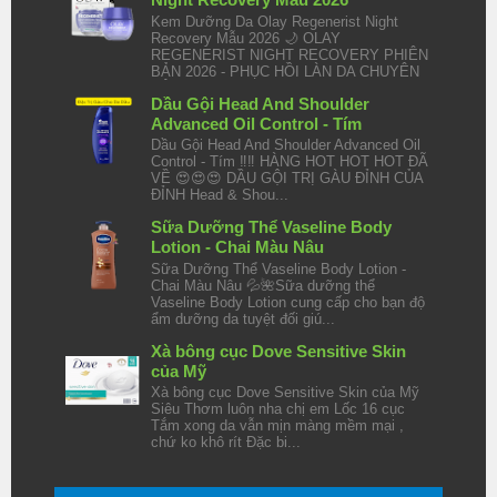
Kem Dưỡng Da Olay Regenerist Night
Recovery Mẫu 2026 🌙 OLAY
REGENERIST NIGHT RECOVERY PHIÊN
BẢN 2026 - PHỤC HỒI LÀN DA CHUYÊN
SÂU TRO...
Dầu Gội Head And Shoulder
Advanced Oil Control - Tím
Dầu Gội Head And Shoulder Advanced Oil
Control - Tím ‼️‼️ HÀNG HOT HOT HOT ĐÃ
VỀ 😍😍😍 DẦU GỘI TRỊ GÀU ĐỈNH CỦA
ĐỈNH Head & Shou...
Sữa Dưỡng Thể Vaseline Body
Lotion - Chai Màu Nâu
Sữa Dưỡng Thể Vaseline Body Lotion -
Chai Màu Nâu 💦🌺Sữa dưỡng thể
Vaseline Body Lotion cung cấp cho bạn độ
ẩm dưỡng da tuyệt đối giú...
Xà bông cục Dove Sensitive Skin
của Mỹ
Xà bông cục Dove Sensitive Skin của Mỹ
Siêu Thơm luôn nha chị em Lốc 16 cục
Tắm xong da vẫn mịn màng mềm mại ,
chứ ko khô rít Đặc bi...