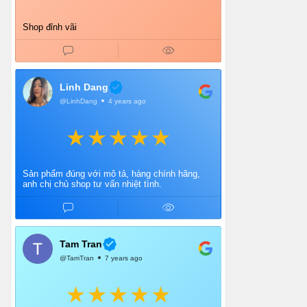
Shop đỉnh vãi
Linh Dang
@LinhDang
4 years ago
Sản phẩm đúng với mô tả, hàng chính hãng,
anh chị chủ shop tư vấn nhiệt tình.
Tam Tran
@TamTran
7 years ago