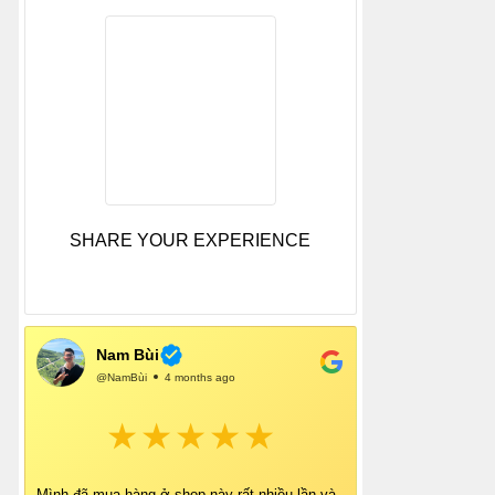
SHARE YOUR EXPERIENCE
Nam Bùi
@NamBùi
4 months ago
Mình đã mua hàng ở shop này rất nhiều lần và