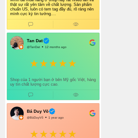
thật sự rất yên tâm về chất lượng. Sản phẩm
chuẩn US, luôn có tem tag đầy đủ, rõ ràng nên
mình cực kỳ tin tưởng.
Shop tư vấn nhiệt tình, giao hàng nhanh, đóng
gói cẩn thận. Mỗi lần mua đều cảm thấy hài
lòng.
Chắc chắn mình sẽ tiếp tục ủng hộ shop lâu dài
và giới thiệu thêm cho bạn bè 👍
Tan Dat
@TanDat
12 months ago
Shop của 1 người bạn ở bên Mỹ gốc Việt, hàng
uy tín chất lượng cực cao.
Bá Duy Võ
@BáDuyVõ
1 year ago