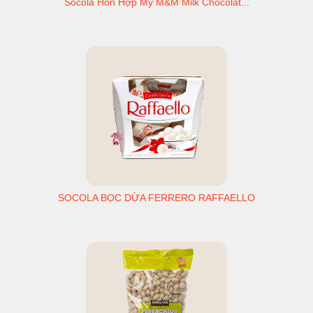
Socola Hỗn Hợp Mỹ M&M Milk Chocolat...
SOCOLA BỌC DỪA FERRERO RAFFAELLO